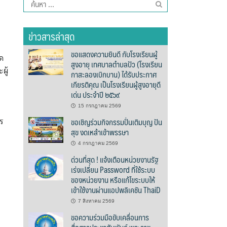
ค้นหา
สำหรับ:
ข่าวสารล่าสุด
ขอแสดงความยินดี กับโรงเรียนผู้
ด
สูงอายุ เทศบาลตำบลปัว (โรงเรียน
ผู้
กาสะลองเบิกบาน) ได้รับประกาศ
เกียรติคุณ เป็นโรงเรียนผู้สูงอายุดี
เด่น ประจำปี ๒๕๖๙
15 กรกฎาคม 2569
ขอเชิญร่วมกิจกรรมปั่นเติมบุญ ปัน
ร
สุข งดเหล้าเข้าพรรษา
4 กรกฎาคม 2569
ด่วนที่สุด ! แจ้งเตือนหน่วยงานรัฐ
เร่งเปลี่ยน Password ที่ใช้ระบบ
ของหน่วยงาน หรือแก้ไขระบบให้
เข้าใช้งานผ่านแอปพลิเคชัน ThaiD
7 สิงหาคม 2569
ขอความร่วมมือขับเคลื่อนการ