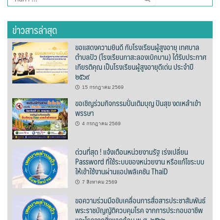
สำหรับ:
ต้นแหลงโฮมสเตย์
ข่าวสารล่าสุด
ตูบฮิมโต้งโฮมสเตย์
ขอแสดงความยินดี กับโรงเรียนผู้สูงอายุ เทศบาล
นครน่านอพาร์ทเม้น
ตำบลปัว (โรงเรียนกาสะลองเบิกบาน) ได้รับประกาศ
เกียรติคุณ เป็นโรงเรียนผู้สูงอายุดีเด่น ประจำปี
๒๕๖๙
นะลาวิวรีสอร์ท
15 กรกฎาคม 2569
นาต้นบัวโฮมสเตย์
ขอเชิญร่วมกิจกรรมปั่นเติมบุญ ปันสุข งดเหล้าเข้า
พรรษา
น่านปัว รีสอร์ท
4 กรกฎาคม 2569
นาเหล่า เก๊าสลี โฮมสเตย์
ด่วนที่สุด ! แจ้งเตือนหน่วยงานรัฐ เร่งเปลี่ยน
Password ที่ใช้ระบบของหน่วยงาน หรือแก้ไขระบบ
นาไผ่ปัววิว
ให้เข้าใช้งานผ่านแอปพลิเคชัน ThaiD
7 สิงหาคม 2569
บวกบัววิวรีสอร์ท
ขอความร่วมมือขับเคลื่อนการสื่อสารประชาสัมพันธ์
พระราชบัญญัติควบคุมโรค จากการประกอบอาชีพ
บ้านกังหัน @ ปัวคอทเทจ
และโรคจากสิ่งแวดล้อม พ.ศ. ๒๕๖๒