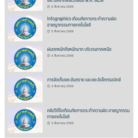
6 สิงหาคม 2569
บ้านต้นคูณ
Infographics เตือนภัยการกระทำความผิด
อาชญากรรมทางเทคโนโลยี
บ้านนาโฮมสเตย์
5 สิงหาคม 2569
บ้านปัว ปลายนา
ฝนตกหนักถึงหนักมาก บริเวณภาคเหนือ
บ้านพักชมดอย
4 สิงหาคม 2569
บ้านยลญภา
การจัดเก็บขยะอันตราย และขยะอิเล็กทรอนิกส์
บ้านริมทุ่งรีสอร์ท
4 สิงหาคม 2569
บ้านสวนศรีสุขโฮมสเตย์
บ้านฮิมนาปัว
คลิปวีดีโอเตือนภัยการกระทำความผิด อาชญากรรม
ทางเทคโนโลยี
บ้านไม้ปลายนา
3 สิงหาคม 2569
ป.ปิ๊กโฮมสเตย์