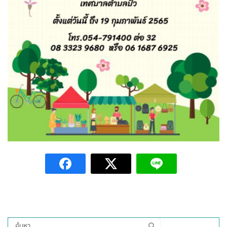
Amante Baristro Hotel & Cafe’ @Pua
C View Home
Deply
Go Hight ‘O Village
HOMU Villa
Montha Residence
Shanti – Retreat
กรีนฮิลล์รีสอร์ท
ก๋างโต้งคอฟฟี่รีสอร์ท
ชมพูภูคารีสอร์ท
ค้นหา