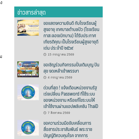
่ง
ข่าวสารล่าสุด
ขอแสดงความยินดี กับโรงเรียนผู้
สูงอายุ เทศบาลตำบลปัว (โรงเรียน
กาสะลองเบิกบาน) ได้รับประกาศ
เกียรติคุณ เป็นโรงเรียนผู้สูงอายุดี
เด่น ประจำปี ๒๕๖๙
15 กรกฎาคม 2569
ม
ขอเชิญร่วมกิจกรรมปั่นเติมบุญ ปัน
สุข งดเหล้าเข้าพรรษา
4 กรกฎาคม 2569
ด่วนที่สุด ! แจ้งเตือนหน่วยงานรัฐ
เร่งเปลี่ยน Password ที่ใช้ระบบ
ของหน่วยงาน หรือแก้ไขระบบให้
เข้าใช้งานผ่านแอปพลิเคชัน ThaiD
7 สิงหาคม 2569
ขอความร่วมมือขับเคลื่อนการ
สื่อสารประชาสัมพันธ์ พระราช
บัญญัติควบคุมโรค จากการ