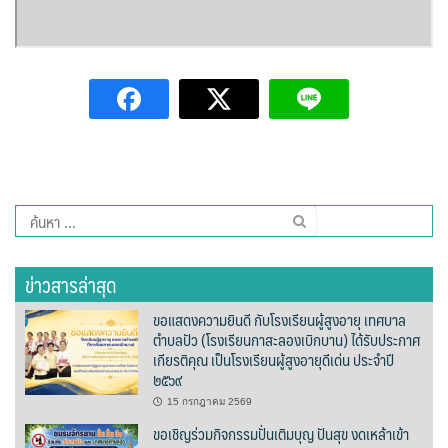
ต้นแหลงโฮมสเตย์
ตูบฮิมโต้งโฮมสเตย์
นครน่านอพาร์ทเม้น
นะลาวิวรีสอร์ท
นาต้นบัวโฮมสเตย์
ค้นหา
สำหรับ:
น่านปัว รีสอร์ท
ข่าวสารล่าสุด
นาเหล่า เก๊าสลี โฮมสเตย์
ขอแสดงความยินดี กับโรงเรียนผู้สูงอายุ เทศบาล
ตำบลปัว (โรงเรียนกาสะลองเบิกบาน) ได้รับประกาศ
นาไผ่ปัววิว
เกียรติคุณ เป็นโรงเรียนผู้สูงอายุดีเด่น ประจำปี
๒๕๖๙
บวกบัววิวรีสอร์ท
15 กรกฎาคม 2569
ขอเชิญร่วมกิจกรรมปั่นเติมบุญ ปันสุข งดเหล้าเข้า
บ้านกังหัน @ ปัวคอทเทจ