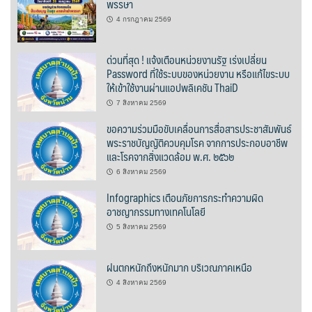
พรรษา
บ้านต้นคูณ
4 กรกฎาคม 2569
บ้านนาโฮมสเตย์
ด่วนที่สุด ! แจ้งเตือนหน่วยงานรัฐ เร่งเปลี่ยน
Password ที่ใช้ระบบของหน่วยงาน หรือแก้ไขระบบ
ให้เข้าใช้งานผ่านแอปพลิเคชัน ThaiD
บ้านปัว ปลายนา
7 สิงหาคม 2569
บ้านพักชมดอย
ขอความร่วมมือขับเคลื่อนการสื่อสารประชาสัมพันธ์
พระราชบัญญัติควบคุมโรค จากการประกอบอาชีพ
บ้านยลญภา
และโรคจากสิ่งแวดล้อม พ.ศ. ๒๕๖๒
6 สิงหาคม 2569
บ้านริมทุ่งรีสอร์ท
Infographics เตือนภัยการกระทำความผิด
อาชญากรรมทางเทคโนโลยี
บ้านสวนศรีสุขโฮมสเตย์
5 สิงหาคม 2569
บ้านฮิมนาปัว
ฝนตกหนักถึงหนักมาก บริเวณภาคเหนือ
บ้านไม้ปลายนา
4 สิงหาคม 2569
ป.ปิ๊กโฮมสเตย์