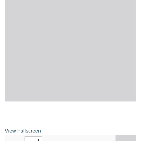
Amante Baristro Hotel & Cafe’ @Pua
C View Home
Deply
Go Hight ‘O Village
HOMU Villa
Montha Residence
Shanti – Retreat
กรีนฮิลล์รีสอร์ท
ก๋างโต้งคอฟฟี่รีสอร์ท
View Fullscreen
ชมพูภูคารีสอร์ท