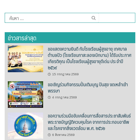
ปรางค์ทองแมนชั่น
ค้นหา
สำหรับ:
ปวินท์ศิลป์แกลอรี่แอนด์รีสอร์ท
ข่าวสารล่าสุด
ปัว พาโนราม่า รีสอร์ท
ขอแสดงความยินดี กับโรงเรียนผู้สูงอายุ เทศบาล
ตำบลปัว (โรงเรียนกาสะลองเบิกบาน) ได้รับประกาศ
ปัวตรึงใจ๋ รีสอร์ท
เกียรติคุณ เป็นโรงเรียนผู้สูงอายุดีเด่น ประจำปี
๒๕๖๙
ปัวนาน่านแคมป์ปิ้ง
15 กรกฎาคม 2569
ขอเชิญร่วมกิจกรรมปั่นเติมบุญ ปันสุข งดเหล้าเข้า
ปัวพัตรา โฮเทล
พรรษา
4 กรกฎาคม 2569
ปัวพาราไดซ์เพลส
ปัวสบายรีสอร์ท
ขอความร่วมมือขับเคลื่อนการสื่อสารประชาสัมพันธ์
พระราชบัญญัติควบคุมโรค จากการประกอบอาชีพ
และโรคจากสิ่งแวดล้อม พ.ศ. ๒๕๖๒
ปัวเดอวิว บูติค รีสอร์ท
6 สิงหาคม 2569