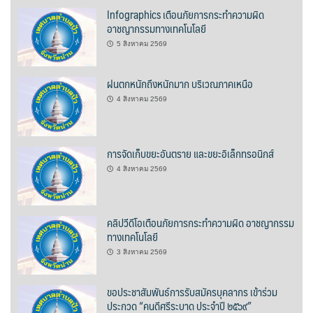
ปัวแฮปปี้รีสอร์ท
Infographics เตือนภัยการกระทำความผิด
อาชญากรรมทางเทคโนโลยี
ปางชมภูโฮมสเตย์
5 สิงหาคม 2569
ปาริชาติเพลส
ฝนตกหนักถึงหนักมาก บริเวณภาคเหนือ
ภิรมณเพลส
4 สิงหาคม 2569
ภูรีสอร์ท
การจัดเก็บขยะอันตราย และขยะอิเล็กทรอนิกส์
มองดูปัวคอทเทจ
4 สิงหาคม 2569
ริมดอยรีสอร์ท
คลิปวีดีโอเตือนภัยการกระทำความผิด อาชญากรรม
ริมน้ำปัวแคมป์ปิ้ง
ทางเทคโนโลยี
3 สิงหาคม 2569
ฤทธิ์รดาโฮม
ขอประชาสัมพันธ์การรับสมัครบุคลากร เข้าร่วม
ลองนอนนา
ประกวด “คนดีศรีระบาด ประจำปี ๒๕๖๙”