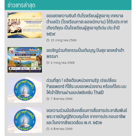
ข่าวสารล่าสุด
บ้านต้นคูณ
ขอแสดงความยินดี กับโรงเรียนผู้สูงอายุ เทศบาล
ตำบลปัว (โรงเรียนกาสะลองเบิกบาน) ได้รับประกาศ
บ้านนาโฮมสเตย์
เกียรติคุณ เป็นโรงเรียนผู้สูงอายุดีเด่น ประจำปี
๒๕๖๙
บ้านปัว ปลายนา
15 กรกฎาคม 2569
ขอเชิญร่วมกิจกรรมปั่นเติมบุญ ปันสุข งดเหล้าเข้า
บ้านพักชมดอย
พรรษา
4 กรกฎาคม 2569
บ้านยลญภา
ด่วนที่สุด ! แจ้งเตือนหน่วยงานรัฐ เร่งเปลี่ยน
บ้านริมทุ่งรีสอร์ท
Password ที่ใช้ระบบของหน่วยงาน หรือแก้ไขระบบ
ให้เข้าใช้งานผ่านแอปพลิเคชัน ThaiD
บ้านสวนศรีสุขโฮมสเตย์
7 สิงหาคม 2569
บ้านฮิมนาปัว
ขอความร่วมมือขับเคลื่อนการสื่อสารประชาสัมพันธ์
พระราชบัญญัติควบคุมโรค จากการประกอบอาชีพ
บ้านไม้ปลายนา
และโรคจากสิ่งแวดล้อม พ.ศ. ๒๕๖๒
6 สิงหาคม 2569
ป.ปิ๊กโฮมสเตย์