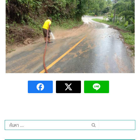
ต้นแหลงโฮมสเตย์
ตูบฮิมโต้งโฮมสเตย์
นครน่านอพาร์ทเม้น
นะลาวิวรีสอร์ท
นาต้นบัวโฮมสเตย์
น่านปัว รีสอร์ท
นาเหล่า เก๊าสลี โฮมสเตย์
นาไผ่ปัววิว
บวกบัววิวรีสอร์ท
ค้นหา
สำหรับ:
บ้านกังหัน @ ปัวคอทเทจ