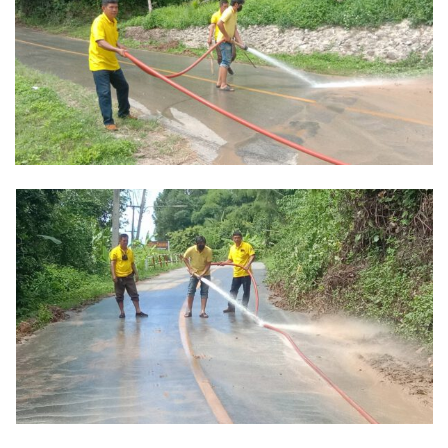
Amante Baristro Hotel & Cafe’ @Pua
C View Home
Deply
Go Hight ‘O Village
HOMU Villa
Montha Residence
Shanti – Retreat
กรีนฮิลล์รีสอร์ท
ก๋างโต้งคอฟฟี่รีสอร์ท
ชมพูภูคารีสอร์ท