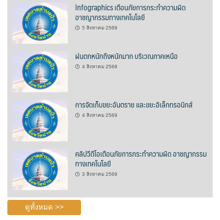
Infographics เตือนภัยการกระทำความผิด
อาชญากรรมทางเทคโนโลยี
ปรางค์ทองแมนชั่น
5 สิงหาคม 2569
ปวินท์ศิลป์แกลอรี่แอนด์รีสอร์ท
ฝนตกหนักถึงหนักมาก บริเวณภาคเหนือ
ปัว พาโนราม่า รีสอร์ท
4 สิงหาคม 2569
ปัวตรึงใจ๋ รีสอร์ท
การจัดเก็บขยะอันตราย และขยะอิเล็กทรอนิกส์
ปัวนาน่านแคมป์ปิ้ง
4 สิงหาคม 2569
ปัวพัตรา โฮเทล
คลิปวีดีโอเตือนภัยการกระทำความผิด อาชญากรรม
ปัวพาราไดซ์เพลส
ทางเทคโนโลยี
3 สิงหาคม 2569
ปัวสบายรีสอร์ท
ปัวเดอวิว บูติค รีสอร์ท
ดูทั้งหมด >>