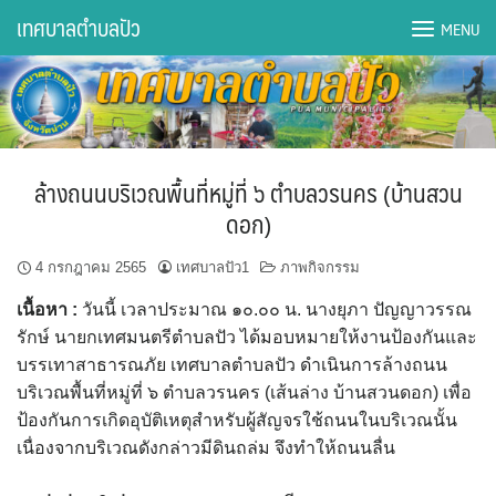
Skip
เทศบาลตำบลปัว
MENU
to
content
DWQA Ask Question
DWQA Questions
ล้างถนนบริเวณพื้นที่หมู่ที่ ๖ ตำบลวรนคร (บ้านสวน
กองการศึกษา
ดอก)
กองคลัง
4 กรกฎาคม 2565
เทศบาลปัว1
ภาพกิจกรรม
เนื้อหา :
วันนี้ เวลาประมาณ ๑๐.๐๐ น. นางยุภา ปัญญาวรรณ
กองช่าง
รักษ์ นายกเทศมนตรีตำบลปัว ได้มอบหมายให้งานป้องกันและ
บรรเทาสาธารณภัย เทศบาลตำบลปัว ดำเนินการล้างถนน
กองยุทธศาสตร์และงบประมาณ
บริเวณพื้นที่หมู่ที่ ๖ ตำบลวรนคร (เส้นล่าง บ้านสวนดอก) เพื่อ
ป้องกันการเกิดอุบัติเหตุสำหรับผู้สัญจรใช้ถนนในบริเวณนั้น
กองสาธารณสุขฯ
เนื่องจากบริเวณดังกล่าวมีดินถล่ม จึงทำให้ถนนลื่น
การเปิดเผยข้อมูลข่าวสารปี 2566 integrity transparency