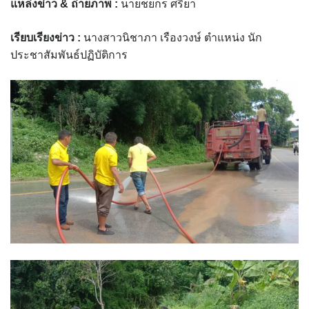
แหล่งข่าว
& ถ่ายภาพ :
นายชยกร ศรียา
assessment ITA2023
เรียบเรียงข่าว :
นางสาวนิชาภา เรืองวงษ์ ตำแหน่ง นัก
ข้อกำหนดการใช้งาน
ประชาสัมพันธ์ปฏิบัติการ
ข้อมูลประชากร
ข้อมูลพื้นฐานของศูนย์บริการนักท่องเที่ยว เทศบาลตำบลปัว
ขั้นตอนการขอรับบริการ
งบแสดงฐานะการคลัง
งบแสดงฐานะการเงิน เทศบาลตำบลปัว ประจำปีงบประมาณ 2561
ติดต่อหน่วยงาน
ที่พัก