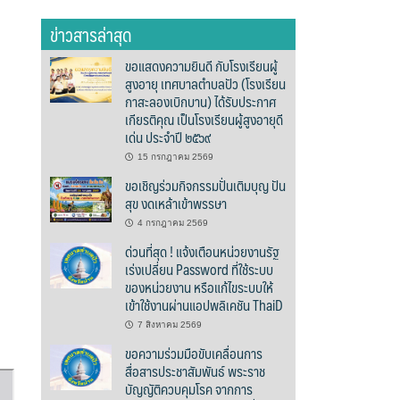
ข่าวสารล่าสุด
ขอแสดงความยินดี กับโรงเรียนผู้
สูงอายุ เทศบาลตำบลปัว (โรงเรียน
กาสะลองเบิกบาน) ได้รับประกาศ
เกียรติคุณ เป็นโรงเรียนผู้สูงอายุดี
เด่น ประจำปี ๒๕๖๙
15 กรกฎาคม 2569
ขอเชิญร่วมกิจกรรมปั่นเติมบุญ ปัน
สุข งดเหล้าเข้าพรรษา
4 กรกฎาคม 2569
ด่วนที่สุด ! แจ้งเตือนหน่วยงานรัฐ
เร่งเปลี่ยน Password ที่ใช้ระบบ
ของหน่วยงาน หรือแก้ไขระบบให้
เข้าใช้งานผ่านแอปพลิเคชัน ThaiD
7 สิงหาคม 2569
ขอความร่วมมือขับเคลื่อนการ
สื่อสารประชาสัมพันธ์ พระราช
บัญญัติควบคุมโรค จากการ