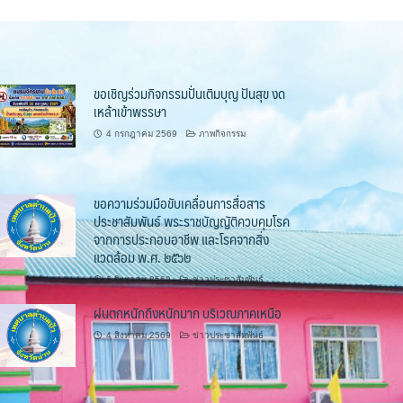
ขอเชิญร่วมกิจกรรมปั่นเติมบุญ ปันสุข งด
เหล้าเข้าพรรษา
4 กรกฎาคม 2569
ภาพกิจกรรม
ขอความร่วมมือขับเคลื่อนการสื่อสาร
ประชาสัมพันธ์ พระราชบัญญัติควบคุมโรค
จากการประกอบอาชีพ และโรคจากสิ่ง
แวดล้อม พ.ศ. ๒๕๖๒
6 สิงหาคม 2569
ข่าวประชาสัมพันธ์
ฝนตกหนักถึงหนักมาก บริเวณภาคเหนือ
4 สิงหาคม 2569
ข่าวประชาสัมพันธ์