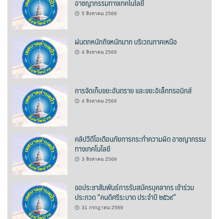
อาชญากรรมทางเทคโนโลยี
5 สิงหาคม 2569
ปรางค์ทองแมนชั่น
ฝนตกหนักถึงหนักมาก บริเวณภาคเหนือ
ปวินท์ศิลป์แกลอรี่แอนด์รีสอร์ท
4 สิงหาคม 2569
ปัว พาโนราม่า รีสอร์ท
ปัวตรึงใจ๋ รีสอร์ท
การจัดเก็บขยะอันตราย และขยะอิเล็กทรอนิกส์
4 สิงหาคม 2569
ปัวนาน่านแคมป์ปิ้ง
ปัวพัตรา โฮเทล
คลิปวีดีโอเตือนภัยการกระทำความผิด อาชญากรรม
ทางเทคโนโลยี
ปัวพาราไดซ์เพลส
3 สิงหาคม 2569
ปัวสบายรีสอร์ท
ขอประชาสัมพันธ์การรับสมัครบุคลากร เข้าร่วม
ประกวด “คนดีศรีระบาด ประจำปี ๒๕๖๙”
ปัวเดอวิว บูติค รีสอร์ท
31 กรกฎาคม 2569