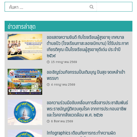
ค้นหา
บ้านต้นคูณ
สำหรับ:
บ้านนาโฮมสเตย์
ข่าวสารล่าสุด
ขอแสดงความยินดี กับโรงเรียนผู้สูงอายุ เทศบาล
บ้านปัว ปลายนา
ตำบลปัว (โรงเรียนกาสะลองเบิกบาน) ได้รับประกาศ
เกียรติคุณ เป็นโรงเรียนผู้สูงอายุดีเด่น ประจำปี
บ้านพักชมดอย
๒๕๖๙
15 กรกฎาคม 2569
บ้านยลญภา
ขอเชิญร่วมกิจกรรมปั่นเติมบุญ ปันสุข งดเหล้าเข้า
พรรษา
บ้านริมทุ่งรีสอร์ท
4 กรกฎาคม 2569
บ้านสวนศรีสุขโฮมสเตย์
ขอความร่วมมือขับเคลื่อนการสื่อสารประชาสัมพันธ์
พระราชบัญญัติควบคุมโรค จากการประกอบอาชีพ
บ้านฮิมนาปัว
และโรคจากสิ่งแวดล้อม พ.ศ. ๒๕๖๒
บ้านไม้ปลายนา
6 สิงหาคม 2569
Infographics เตือนภัยการกระทำความผิด
ป.ปิ๊กโฮมสเตย์