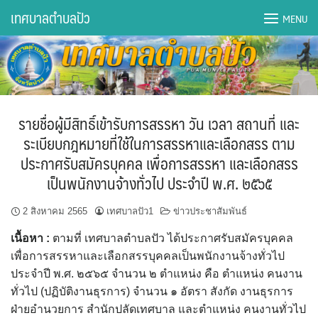
Skip
เทศบาลตำบลปัว
MENU
to
content
DWQA Ask Question
DWQA Questions
รายชื่อผู้มีสิทธิ์เข้ารับการสรรหา วัน เวลา สถานที่ และ
กองการศึกษา
ระเบียบกฎหมายที่ใช้ในการสรรหาและเลือกสรร ตาม
ประกาศรับสมัครบุคคล เพื่อการสรรหา และเลือกสรร
กองคลัง
เป็นพนักงานจ้างทั่วไป ประจำปี พ.ศ. ๒๕๖๕
กองช่าง
2 สิงหาคม 2565
เทศบาลปัว1
ข่าวประชาสัมพันธ์
กองยุทธศาสตร์และงบประมาณ
เนื้อหา :
ตามที่ เทศบาลตำบลปัว ได้ประกาศรับสมัครบุคคล
เพื่อการสรรหาและเลือกสรรบุคคลเป็นพนักงานจ้างทั่วไป
กองสาธารณสุขฯ
ประจำปี พ.ศ. ๒๕๖๕ จำนวน ๒ ตำแหน่ง คือ ตำแหน่ง คนงาน
ทั่วไป (ปฏิบัติงานธุรการ) จำนวน ๑ อัตรา สังกัด งานธุรการ
การเปิดเผยข้อมูลข่าวสารปี 2566 integrity transparency
ฝ่ายอำนวยการ สำนักปลัดเทศบาล และตำแหน่ง คนงานทั่วไป