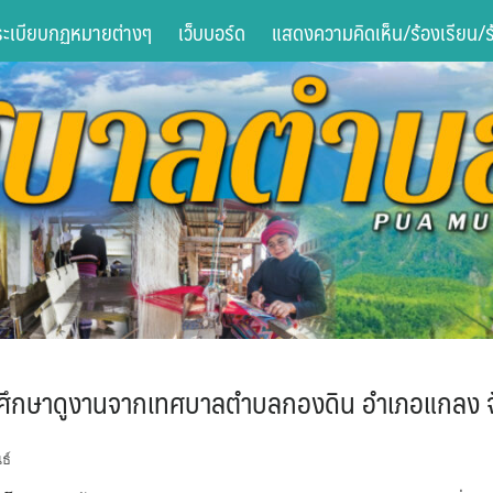
ระเบียบกฏหมายต่างๆ
เว็บบอร์ด
แสดงความคิดเห็น/ร้องเรียน/ร้
ศึกษาดูงานจากเทศบาลตำบลกองดิน อำเภอแกลง จ
ธ์