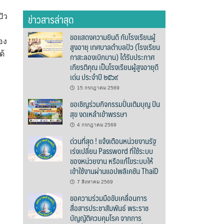
ข่าวสารล่าสุด
ัว
ขอแสดงความยินดี กับโรงเรียนผู้
อง
สูงอายุ เทศบาลตำบลปัว (โรงเรียน
ด้
กาสะลองเบิกบาน) ได้รับประกาศ
เกียรติคุณ เป็นโรงเรียนผู้สูงอายุดี
เด่น ประจำปี ๒๕๖๙
15 กรกฎาคม 2569
ขอเชิญร่วมกิจกรรมปั่นเติมบุญ ปัน
สุข งดเหล้าเข้าพรรษา
4 กรกฎาคม 2569
ด่วนที่สุด ! แจ้งเตือนหน่วยงานรัฐ
เร่งเปลี่ยน Password ที่ใช้ระบบ
ของหน่วยงาน หรือแก้ไขระบบให้
เข้าใช้งานผ่านแอปพลิเคชัน ThaiD
7 สิงหาคม 2569
ขอความร่วมมือขับเคลื่อนการ
สื่อสารประชาสัมพันธ์ พระราช
บัญญัติควบคุมโรค จากการ