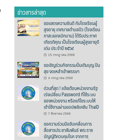
ข่าวสารล่าสุด
ด
ขอแสดงความยินดี กับโรงเรียนผู้
สูงอายุ เทศบาลตำบลปัว (โรงเรียน
กาสะลองเบิกบาน) ได้รับประกาศ
เกียรติคุณ เป็นโรงเรียนผู้สูงอายุดี
เด่น ประจำปี ๒๕๖๙
15 กรกฎาคม 2569
ขอเชิญร่วมกิจกรรมปั่นเติมบุญ ปัน
สุข งดเหล้าเข้าพรรษา
4 กรกฎาคม 2569
ด่วนที่สุด ! แจ้งเตือนหน่วยงานรัฐ
เร่งเปลี่ยน Password ที่ใช้ระบบ
ของหน่วยงาน หรือแก้ไขระบบให้
เข้าใช้งานผ่านแอปพลิเคชัน ThaiD
7 สิงหาคม 2569
ขอความร่วมมือขับเคลื่อนการ
สื่อสารประชาสัมพันธ์ พระราช
บัญญัติควบคุมโรค จากการ