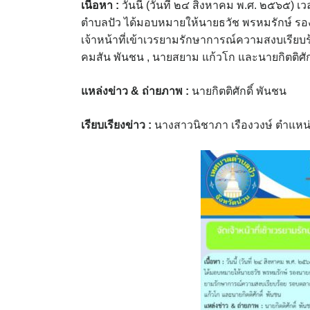
เนื้อหา :
วันนี้ (วันที่ ๒๔ สิงหาคม พ.ศ. ๒๕๖๕
ตำบลปัว ได้มอบหมายให้นายธวัช พรหมรักษ์ รอ
เจ้าหน้าที่เข้าเวรยามรักษาการณ์ความสงบเรี
คมสัน พันชน , นายสยาม แก้วโก และนายกิตติศัก
แหล่งข่าว
& ถ่ายภาพ :
นายกิตติศักดิ์ พันชน
เรียบเรียงข่าว :
นางสาวนิชาภา เรืองวงษ์ ตำแหน่ง