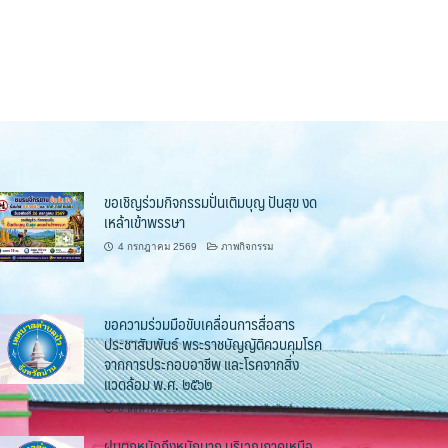
ขอเชิญร่วมกิจกรรมปั่นเติมบุญ ปันสุข งด
เหล้าเข้าพรรษา
4 กรกฎาคม 2569
ภาพกิจกรรม
ขอความร่วมมือขับเคลื่อนการสื่อสาร
ประชาสัมพันธ์ พระราชบัญญัติควบคุมโรค
จากการประกอบอาชีพ และโรคจากสิ่ง
แวดล้อม พ.ศ. ๒๕๖๒
6 สิงหาคม 2569
ข่าวประชาสัมพันธ์
ฝนตกหนักถึงหนักมาก บริเวณภาคเหนือ