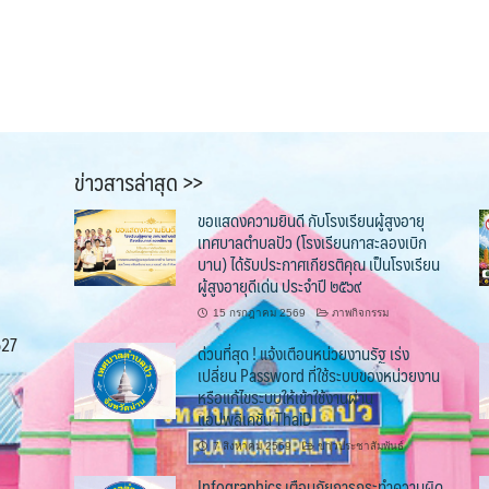
ข่าวสารล่าสุด >>
ขอแสดงความยินดี กับโรงเรียนผู้สูงอายุ
เทศบาลตำบลปัว (โรงเรียนกาสะลองเบิก
บาน) ได้รับประกาศเกียรติคุณ เป็นโรงเรียน
ผู้สูงอายุดีเด่น ประจำปี ๒๕๖๙
15 กรกฎาคม 2569
ภาพกิจกรรม
527
ด่วนที่สุด ! แจ้งเตือนหน่วยงานรัฐ เร่ง
เปลี่ยน Password ที่ใช้ระบบของหน่วยงาน
หรือแก้ไขระบบให้เข้าใช้งานผ่าน
แอปพลิเคชัน ThaiD
7 สิงหาคม 2569
ข่าวประชาสัมพันธ์
Infographics เตือนภัยการกระทำความผิด