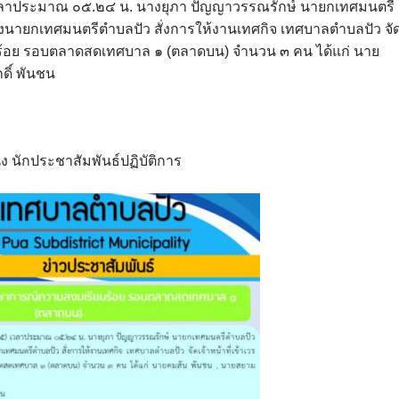
) เวลาประมาณ ๐๕.๒๔ น. นางยุภา ปัญญาวรรณรักษ์ นายกเทศมนตรี
งนายกเทศมนตรีตำบลปัว สั่งการให้งานเทศกิจ เทศบาลตำบลปัว จั
ยบร้อย รอบตลาดสดเทศบาล ๑ (ตลาดบน) จำนวน ๓ คน ได้แก่ นาย
ดิ์ พันชน
 นักประชาสัมพันธ์ปฏิบัติการ