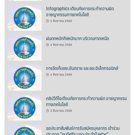
Infographics เตือนภัยการกระทำความผิด
บ้านต้นคูณ
อาชญากรรมทางเทคโนโลยี
5 สิงหาคม 2569
บ้านนาโฮมสเตย์
บ้านปัว ปลายนา
ฝนตกหนักถึงหนักมาก บริเวณภาคเหนือ
4 สิงหาคม 2569
บ้านพักชมดอย
บ้านยลญภา
การจัดเก็บขยะอันตราย และขยะอิเล็กทรอนิกส์
4 สิงหาคม 2569
บ้านริมทุ่งรีสอร์ท
บ้านสวนศรีสุขโฮมสเตย์
คลิปวีดีโอเตือนภัยการกระทำความผิด อาชญากรรม
ทางเทคโนโลยี
บ้านฮิมนาปัว
3 สิงหาคม 2569
บ้านไม้ปลายนา
ขอประชาสัมพันธ์การรับสมัครบุคลากร เข้าร่วม
ประกวด “คนดีศรีระบาด ประจำปี ๒๕๖๙”
ป.ปิ๊กโฮมสเตย์