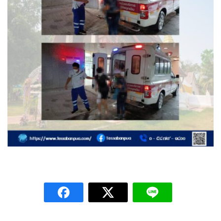
Amante Baristro Hotel & Cafe’ @Pua
C View Home
Deply
Go Hight ‘O Village
HOMU Villa
Montha Residence
Shanti – Retreat
กรีนฮิลล์รีสอร์ท
ก๋างโต้งคอฟฟี่รีสอร์ท
ชมพูภูคารีสอร์ท