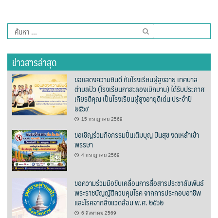
ต้นแหลงโฮมสเตย์
ค้นหา
ตูบฮิมโต้งโฮมสเตย์
สำหรับ:
นครน่านอพาร์ทเม้น
ข่าวสารล่าสุด
นะลาวิวรีสอร์ท
ขอแสดงความยินดี กับโรงเรียนผู้สูงอายุ เทศบาล
ตำบลปัว (โรงเรียนกาสะลองเบิกบาน) ได้รับประกาศ
เกียรติคุณ เป็นโรงเรียนผู้สูงอายุดีเด่น ประจำปี
นาต้นบัวโฮมสเตย์
๒๕๖๙
น่านปัว รีสอร์ท
15 กรกฎาคม 2569
ขอเชิญร่วมกิจกรรมปั่นเติมบุญ ปันสุข งดเหล้าเข้า
พรรษา
นาเหล่า เก๊าสลี โฮมสเตย์
4 กรกฎาคม 2569
นาไผ่ปัววิว
ขอความร่วมมือขับเคลื่อนการสื่อสารประชาสัมพันธ์
บวกบัววิวรีสอร์ท
พระราชบัญญัติควบคุมโรค จากการประกอบอาชีพ
และโรคจากสิ่งแวดล้อม พ.ศ. ๒๕๖๒
บ้านกังหัน @ ปัวคอทเทจ
6 สิงหาคม 2569