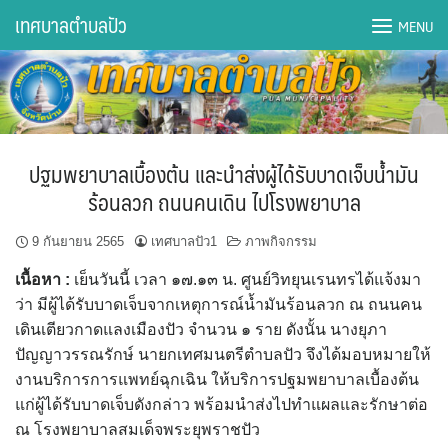
Skip
เทศบาลตำบลปัว
MENU
to
content
DWQA Ask Question
DWQA Questions
ปฐมพยาบาลเบื้องต้น และนำส่งผู้ได้รับบาดเจ็บน้ำมัน
กองการศึกษา
ร้อนลวก ถนนคนเดิน ไปโรงพยาบาล
กองคลัง
9 กันยายน 2565
เทศบาลปัว1
ภาพกิจกรรม
เนื้อหา
:
เย็นวันนี้ เวลา ๑๗.๑๓ น. ศูนย์วิทยุนเรนทรได้แจ้งมา
กองช่าง
ว่า มีผู้ได้รับบาดเจ็บจากเหตุการณ์น้ำมันร้อนลวก ณ ถนนคน
เดินเตียวกาดแลงเมืองปัว จำนวน ๑ ราย ดังนั้น นางยุภา
กองยุทธศาสตร์และงบประมาณ
ปัญญาวรรณรักษ์ นายกเทศมนตรีตำบลปัว จึงได้มอบหมายให้
งานบริการการแพทย์ฉุกเฉิน ให้บริการปฐมพยาบาลเบื้องต้น
กองสาธารณสุขฯ
แก่ผู้ได้รับบาดเจ็บดังกล่าว พร้อมนำส่งไปทำแผลและรักษาต่อ
ณ โรงพยาบาลสมเด็จพระยุพราชปัว
การเปิดเผยข้อมูลข่าวสารปี 2566 integrity transparency