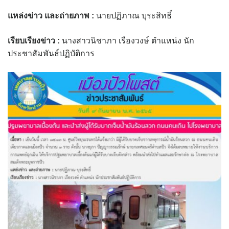
assessment ITA2023
แหล่งข่าว และถ่ายภาพ
:
นายปฏิภาณ บุระสิทธิ์
ข้อกำหนดการใช้งาน
เรียบเรียงข่าว
:
นางสาวนิชาภา เรืองวงษ์ ตำแหน่ง นัก
ประชาสัมพันธ์ปฏิบัติการ
ข้อมูลประชากร
ข้อมูลพื้นฐานของศูนย์บริการนักท่องเที่ยว เทศบาลตำบลปัว
ขั้นตอนการขอรับบริการ
งบแสดงฐานะการคลัง
งบแสดงฐานะการเงิน เทศบาลตำบลปัว ประจำปีงบประมาณ 2561
ติดต่อหน่วยงาน
ที่พัก