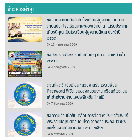
ต้นแหลงโฮมสเตย์
ข่าวสารล่าสุด
ขอแสดงความยินดี กับโรงเรียนผู้สูงอายุ เทศบาล
ตูบฮิมโต้งโฮมสเตย์
ตำบลปัว (โรงเรียนกาสะลองเบิกบาน) ได้รับประกาศ
เกียรติคุณ เป็นโรงเรียนผู้สูงอายุดีเด่น ประจำปี
นครน่านอพาร์ทเม้น
๒๕๖๙
15 กรกฎาคม 2569
นะลาวิวรีสอร์ท
ขอเชิญร่วมกิจกรรมปั่นเติมบุญ ปันสุข งดเหล้าเข้า
พรรษา
นาต้นบัวโฮมสเตย์
4 กรกฎาคม 2569
น่านปัว รีสอร์ท
ด่วนที่สุด ! แจ้งเตือนหน่วยงานรัฐ เร่งเปลี่ยน
Password ที่ใช้ระบบของหน่วยงาน หรือแก้ไขระบบ
นาเหล่า เก๊าสลี โฮมสเตย์
ให้เข้าใช้งานผ่านแอปพลิเคชัน ThaiD
นาไผ่ปัววิว
7 สิงหาคม 2569
ขอความร่วมมือขับเคลื่อนการสื่อสารประชาสัมพันธ์
บวกบัววิวรีสอร์ท
พระราชบัญญัติควบคุมโรค จากการประกอบอาชีพ
และโรคจากสิ่งแวดล้อม พ.ศ. ๒๕๖๒
บ้านกังหัน @ ปัวคอทเทจ
6 สิงหาคม 2569