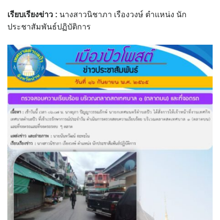
assessment ITA2023
เรียบเรียงข่าว
:
นางสาวนิชาภา เรืองวงษ์ ตำแหน่ง นัก
ประชาสัมพันธ์ปฏิบัติการ
ข้อกำหนดการใช้งาน
ข้อมูลประชากร
ข้อมูลพื้นฐานของศูนย์บริการนักท่องเที่ยว เทศบาลตำบลปัว
ขั้นตอนการขอรับบริการ
งบแสดงฐานะการคลัง
งบแสดงฐานะการเงิน เทศบาลตำบลปัว ประจำปีงบประมาณ 2561
ติดต่อหน่วยงาน
ที่พัก