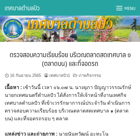
Skip
เทศบาลตำบลปัว
MENU
to
content
DWQA Ask Question
DWQA Questions
ตรวจสอบความเรียบร้อย บริเวณตลาดสดเทศบาล ๑
กองการศึกษา
(ตลาดบน) และที่จอดรถ
กองคลัง
16 กันยายน 2565
เทศบาลปัว1
ภาพกิจกรรม
เนื้อหา
:
เช้าวันนี้ เวลา ๐๖.๐๗ น. นางยุภา ปัญญาวรรณรักษ์
กองช่าง
นายกเทศมนตรีตำบลปัว ได้สั่งการให้เจ้าหน้าที่งานเทศกิจ
เทศบาลตำบลปัว ที่เข้าเวรรักษาการณ์ประจำวัน ดำเนินการ
กองยุทธศาสตร์และงบประมาณ
ตรวจสอบความเรียบร้อย บริเวณตลาดสดเทศบาล ๑ (ตลาด
บน) และที่จอดรถรอบ ๆ ตลาด
กองสาธารณสุขฯ
แหล่งข่าว และถ่ายภาพ
:
นายนันทวัฒน์ อะทะโน
การเปิดเผยข้อมูลข่าวสารปี 2566 integrity transparency