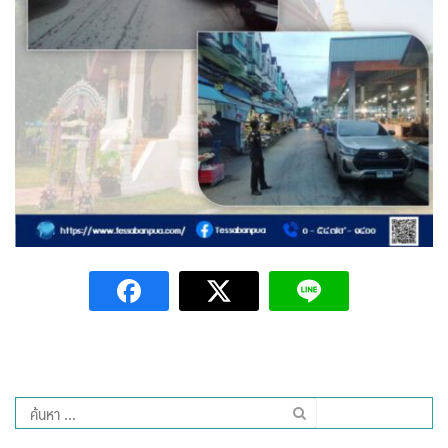
Amante Baristro Hotel & Cafe’ @Pua
C View Home
Deply
Go Hight ‘O Village
HOMU Villa
Montha Residence
Shanti – Retreat
กรีนฮิลล์รีสอร์ท
ก๋างโต้งคอฟฟี่รีสอร์ท
ค้นหา
ชมพูภูคารีสอร์ท
สำหรับ: