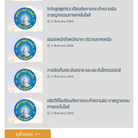
Infographics เตือนภัยการกระทำความผิด
บ้านต้นคูณ
อาชญากรรมทางเทคโนโลยี
5 สิงหาคม 2569
บ้านนาโฮมสเตย์
บ้านปัว ปลายนา
ฝนตกหนักถึงหนักมาก บริเวณภาคเหนือ
4 สิงหาคม 2569
บ้านพักชมดอย
บ้านยลญภา
การจัดเก็บขยะอันตราย และขยะอิเล็กทรอนิกส์
4 สิงหาคม 2569
บ้านริมทุ่งรีสอร์ท
บ้านสวนศรีสุขโฮมสเตย์
คลิปวีดีโอเตือนภัยการกระทำความผิด อาชญากรรม
ทางเทคโนโลยี
บ้านฮิมนาปัว
3 สิงหาคม 2569
บ้านไม้ปลายนา
ดูทั้งหมด >>
ป.ปิ๊กโฮมสเตย์