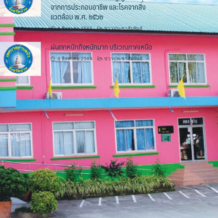
จากการประกอบอาชีพ และโรคจากสิ่ง
แวดล้อม พ.ศ. ๒๕๖๒
6 สิงหาคม 2569
ข่าวประชาสัมพันธ์
ฝนตกหนักถึงหนักมาก บริเวณภาคเหนือ
4 สิงหาคม 2569
ข่าวประชาสัมพันธ์