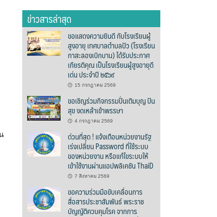
อ
ข่าวสารล่าสุด
ขอแสดงความยินดี กับโรงเรียนผู้
สูงอายุ เทศบาลตำบลปัว (โรงเรียน
กาสะลองเบิกบาน) ได้รับประกาศ
เกียรติคุณ เป็นโรงเรียนผู้สูงอายุดี
เด่น ประจำปี ๒๕๖๙
15 กรกฎาคม 2569
ขอเชิญร่วมกิจกรรมปั่นเติมบุญ ปัน
สุข งดเหล้าเข้าพรรษา
4 กรกฎาคม 2569
ด่วนที่สุด ! แจ้งเตือนหน่วยงานรัฐ
อน
เร่งเปลี่ยน Password ที่ใช้ระบบ
ของหน่วยงาน หรือแก้ไขระบบให้
เข้าใช้งานผ่านแอปพลิเคชัน ThaiD
7 สิงหาคม 2569
ขอความร่วมมือขับเคลื่อนการ
สื่อสารประชาสัมพันธ์ พระราช
บัญญัติควบคุมโรค จากการ