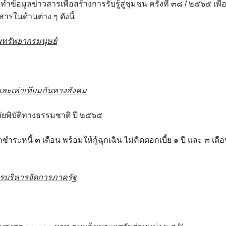
อมูลข่าวสารเพื่อสร้างการรับรู้สู่ชุมชน ครั้งที่ ๓๘ / ๒๕๖๕ เพื่
ารในด้านต่าง ๆ ดังนี้
ทรัพยากรมนุษย์
ะเท่าเทียมกันทางสังคม
ัยพิบัติทางธรรมชาติ ปี ๒๕๖๕
หนี้ ๓ เดือน พร้อมให้กู้ฉุกเฉิน ไม่คิดดอกเบี้ย ๑ ปี และ ๓ เดื
รบริหาร
จัดการภาครัฐ