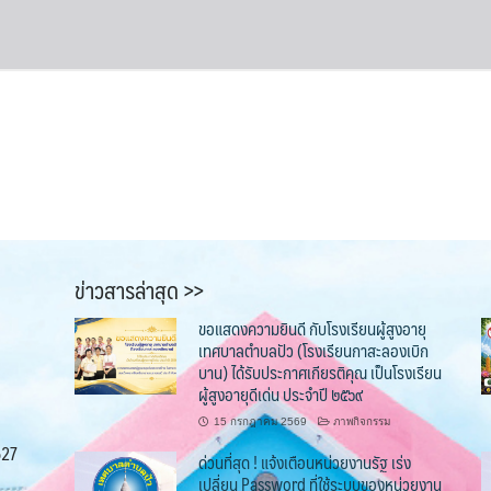
ข่าวสารล่าสุด >>
ขอแสดงความยินดี กับโรงเรียนผู้สูงอายุ
เทศบาลตำบลปัว (โรงเรียนกาสะลองเบิก
บาน) ได้รับประกาศเกียรติคุณ เป็นโรงเรียน
ผู้สูงอายุดีเด่น ประจำปี ๒๕๖๙
15 กรกฎาคม 2569
ภาพกิจกรรม
527
ด่วนที่สุด ! แจ้งเตือนหน่วยงานรัฐ เร่ง
เปลี่ยน Password ที่ใช้ระบบของหน่วยงาน