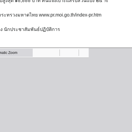
ับสูงสุด ๑๐,๐๐๐ บาท คนแจ้งเบาะแสรับส่วนแบ่ง ๒๕ %
กระทรวงมหาดไทย www.pr.moi.go.th/index-pr.htm
 นักประชาสัมพันธ์ปฏิบัติการ