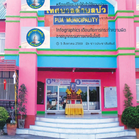
หรือแก้ไขระบบให้เข้าใช้งานผ่าน
แอปพลิเคชัน ThaiD
7 สิงหาคม 2569
ข่าวประชาสัมพันธ์
Infographics เตือนภัยการกระทำความผิด
อาชญากรรมทางเทคโนโลยี
5 สิงหาคม 2569
ข่าวประชาสัมพันธ์