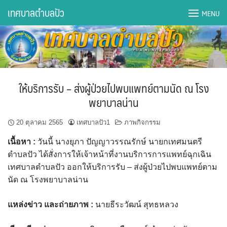
Skip
เทศบาลตำบลปัว
MENU
to
content
DWQA Ask Question
DWQA Questions
ให้บริการรับ – ส่งผู้ป่วยไปพบแพทย์ตามนัด ณ โรง
กองการศึกษา
พยาบาลน่าน
กองคลัง
20 ตุลาคม 2565
เทศบาลปัว1
ภาพกิจกรรม
เนื้อหา
:
วันนี้ นางยุภา ปัญญาวรรณรักษ์ นายกเทศมนตรี
กองช่าง
ตำบลปัว ได้สั่งการให้เจ้าหน้าที่งานบริการการแพทย์ฉุกเฉิน
เทศบาลตำบลปัว ออกให้บริการรับ – ส่งผู้ป่วยไปพบแพทย์ตาม
กองยุทธศาสตร์และงบประมาณ
นัด ณ โรงพยาบาลน่าน
กองสาธารณสุขฯ
แหล่งข่าว และถ่ายภาพ :
นายธีระวัฒน์ สุทธหลวง
การเปิดเผยข้อมูลข่าวสารปี 2566 integrity transparency