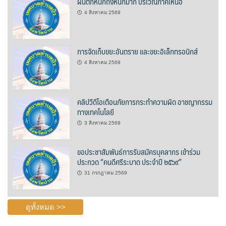
ฝนตกหนักถึงหนักมาก บริเวณภาคเหนือ
4 สิงหาคม 2569
บ้านต้นคูณ
บ้านนาโฮมสเตย์
การจัดเก็บขยะอันตราย และขยะอิเล็กทรอนิกส์
บ้านปัว ปลายนา
4 สิงหาคม 2569
บ้านพักชมดอย
คลิปวีดีโอเตือนภัยการกระทำความผิด อาชญากรรม
บ้านยลญภา
ทางเทคโนโลยี
3 สิงหาคม 2569
บ้านริมทุ่งรีสอร์ท
ขอประชาสัมพันธ์การรับสมัครบุคลากร เข้าร่วม
บ้านสวนศรีสุขโฮมสเตย์
ประกวด “คนดีศรีระบาด ประจำปี ๒๕๖๙”
31 กรกฎาคม 2569
บ้านฮิมนาปัว
บ้านไม้ปลายนา
ดูทั้งหมด >>
ป.ปิ๊กโฮมสเตย์