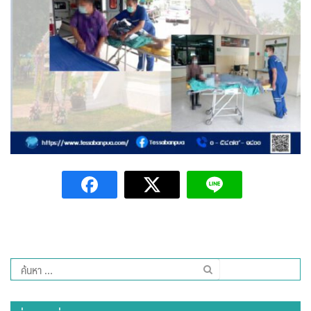
Amante Baristro Hotel & Cafe’ @Pua
C View Home
Deply
Go Hight ‘O Village
HOMU Villa
Montha Residence
Shanti – Retreat
กรีนฮิลล์รีสอร์ท
ก๋างโต้งคอฟฟี่รีสอร์ท
ค้นหา
สำหรับ:
ชมพูภูคารีสอร์ท