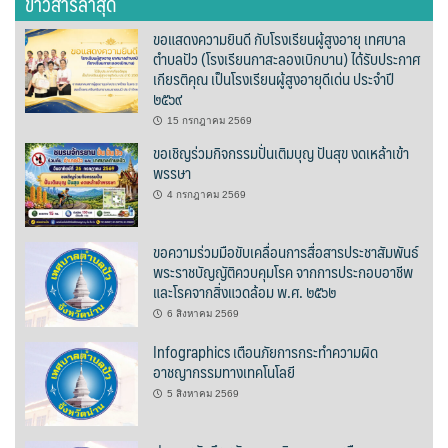
ข่าวสารล่าสุด
ต้นแหลงโฮมสเตย์
ขอแสดงความยินดี กับโรงเรียนผู้สูงอายุ เทศบาล
ตำบลปัว (โรงเรียนกาสะลองเบิกบาน) ได้รับประกาศ
ตูบฮิมโต้งโฮมสเตย์
เกียรติคุณ เป็นโรงเรียนผู้สูงอายุดีเด่น ประจำปี
๒๕๖๙
นครน่านอพาร์ทเม้น
15 กรกฎาคม 2569
ขอเชิญร่วมกิจกรรมปั่นเติมบุญ ปันสุข งดเหล้าเข้า
นะลาวิวรีสอร์ท
พรรษา
4 กรกฎาคม 2569
นาต้นบัวโฮมสเตย์
น่านปัว รีสอร์ท
ขอความร่วมมือขับเคลื่อนการสื่อสารประชาสัมพันธ์
พระราชบัญญัติควบคุมโรค จากการประกอบอาชีพ
และโรคจากสิ่งแวดล้อม พ.ศ. ๒๕๖๒
นาเหล่า เก๊าสลี โฮมสเตย์
6 สิงหาคม 2569
นาไผ่ปัววิว
Infographics เตือนภัยการกระทำความผิด
อาชญากรรมทางเทคโนโลยี
บวกบัววิวรีสอร์ท
5 สิงหาคม 2569
บ้านกังหัน @ ปัวคอทเทจ