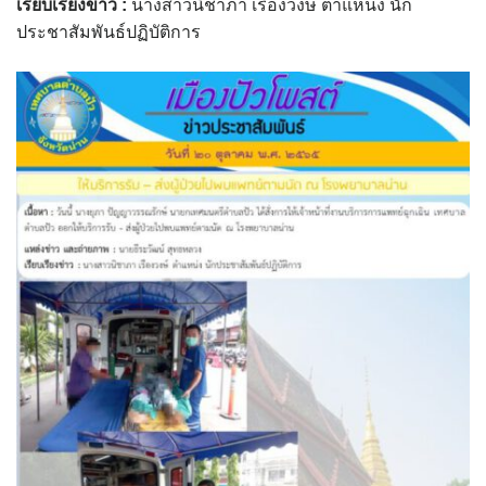
เรียบเรียงข่าว :
นางสาวนิชาภา เรืองวงษ์ ตำแหน่ง นัก
assessment ITA2023
ประชาสัมพันธ์ปฏิบัติการ
ข้อกำหนดการใช้งาน
ข้อมูลประชากร
ข้อมูลพื้นฐานของศูนย์บริการนักท่องเที่ยว เทศบาลตำบลปัว
ขั้นตอนการขอรับบริการ
งบแสดงฐานะการคลัง
งบแสดงฐานะการเงิน เทศบาลตำบลปัว ประจำปีงบประมาณ 2561
ติดต่อหน่วยงาน
ที่พัก