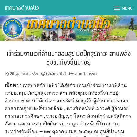
Skip
เทศบาลตำบลปัว
MENU
to
content
DWQA Ask Question
DWQA Questions
เข้าร่วมงานเวทีล้านนาฮอมสุข มัดปุ๊กสุขภาวะ สานพลัง
กองการศึกษา
ชุมชนท้องถิ่นน่าอยู่
กองคลัง
26 ตุลาคม 2565
เทศบาลปัว1
ภาพกิจกรรม
เนื้อหา
:
เทศบาลตำบลปัว ได้ส่งตัวแทนเข้าร่วมงานเวทีล้าน
กองช่าง
นาฮอมสุข มัดปุ๊กสุขภาวะ สานพลังชุมชนท้องถิ่นน่าอยู่
จำนวน ๔ ท่าน ได้แก่ ดร.อมรรัตน์ หาญต๊ะ ผู้อำนวยการกอง
กองยุทธศาสตร์และงบประมาณ
สาธารณสุขและสิ่งแวดล้อม , นางพัทธนันท์ ถาวงศ์ ผู้อำนวย
การกองการศึกษา , นางอนัญญา โสภา หัวหน้าฝ่ายสวัสดิการ
กองสาธารณสุขฯ
สังคม และนางสาวปิยธิดา ภู่ตระกูล เจ้าหน้าที่โครงการ
ระหว่างวันที่ ๒๖ – ๒๗ ตุลาคม พ.ศ. ๒๕๖๕ ณ ศูนย์ประชุม
การเปิดเผยข้อมูลข่าวสารปี 2566 integrity transparency