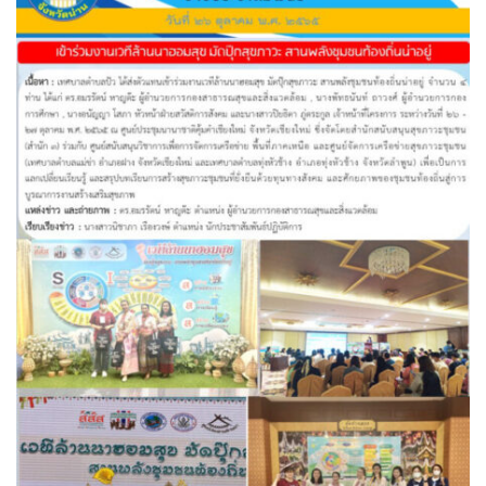
Amante Baristro Hotel & Cafe’ @Pua
C View Home
Deply
Go Hight ‘O Village
HOMU Villa
Montha Residence
Shanti – Retreat
กรีนฮิลล์รีสอร์ท
ก๋างโต้งคอฟฟี่รีสอร์ท
ชมพูภูคารีสอร์ท