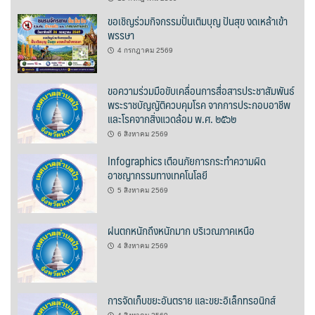
ขอเชิญร่วมกิจกรรมปั่นเติมบุญ ปันสุข งดเหล้าเข้า
บ้านต้นคูณ
พรรษา
บ้านนาโฮมสเตย์
4 กรกฎาคม 2569
บ้านปัว ปลายนา
ขอความร่วมมือขับเคลื่อนการสื่อสารประชาสัมพันธ์
พระราชบัญญัติควบคุมโรค จากการประกอบอาชีพ
และโรคจากสิ่งแวดล้อม พ.ศ. ๒๕๖๒
บ้านพักชมดอย
6 สิงหาคม 2569
บ้านยลญภา
Infographics เตือนภัยการกระทำความผิด
อาชญากรรมทางเทคโนโลยี
บ้านริมทุ่งรีสอร์ท
5 สิงหาคม 2569
บ้านสวนศรีสุขโฮมสเตย์
ฝนตกหนักถึงหนักมาก บริเวณภาคเหนือ
บ้านฮิมนาปัว
4 สิงหาคม 2569
บ้านไม้ปลายนา
การจัดเก็บขยะอันตราย และขยะอิเล็กทรอนิกส์
ป.ปิ๊กโฮมสเตย์