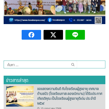
ต้นแหลงโฮมสเตย์
ตูบฮิมโต้งโฮมสเตย์
นครน่านอพาร์ทเม้น
นะลาวิวรีสอร์ท
นาต้นบัวโฮมสเตย์
น่านปัว รีสอร์ท
ค้นหา
สำหรับ:
นาเหล่า เก๊าสลี โฮมสเตย์
ข่าวสารล่าสุด
นาไผ่ปัววิว
ขอแสดงความยินดี กับโรงเรียนผู้สูงอายุ เทศบาล
ตำบลปัว (โรงเรียนกาสะลองเบิกบาน) ได้รับประกาศ
บวกบัววิวรีสอร์ท
เกียรติคุณ เป็นโรงเรียนผู้สูงอายุดีเด่น ประจำปี
๒๕๖๙
บ้านกังหัน @ ปัวคอทเทจ
15 กรกฎาคม 2569