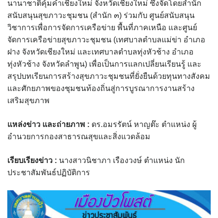
นานาชาติคุ้มคำเชียงใหม่ จังหวัดเชียงใหม่ ซึ่งจัดโดยสำนัก
assessment ITA2023
สนับสนุนสุขภาวะชุมชน (สำนัก ๓) ร่วมกับ ศูนย์สนับสนุน
วิชาการเพื่อการจัดการเครือข่าย พื้นที่ภาคเหนือ และศูนย์
ข้อกำหนดการใช้งาน
จัดการเครือข่ายสุขภาวะชุมชน (เทศบาลตำบลแม่ข่า อำเภอ
ฝาง จังหวัดเชียงใหม่ และเทศบาลตำบลทุ่งหัวช้าง อำเภอ
ข้อมูลประชากร
ทุ่งหัวช้าง จังหวัดลำพูน) เพื่อเป็นการแลกเปลี่ยนเรียนรู้ และ
สรุปบทเรียนการสร้างสุขภาวะชุมชนที่ยั่งยืนด้วยทุนทางสังคม
ข้อมูลพื้นฐานของศูนย์บริการนักท่องเที่ยว เทศบาลตำบลปัว
และศักยภาพของชุมชนท้องถิ่นสู่การบูรณาการงานสร้าง
ขั้นตอนการขอรับบริการ
เสริมสุขภาพ
งบแสดงฐานะการคลัง
แหล่งข่าว และถ่ายภาพ
:
ดร.อมรรัตน์ หาญต๊ะ ตำแหน่ง ผู้
อำนวยการกองสาธารณสุขและสิ่งแวดล้อม
งบแสดงฐานะการเงิน เทศบาลตำบลปัว ประจำปีงบประมาณ 2561
เรียบเรียงข่าว :
นางสาวนิชาภา เรืองวงษ์ ตำแหน่ง นัก
ติดต่อหน่วยงาน
ประชาสัมพันธ์ปฏิบัติการ
ที่พัก