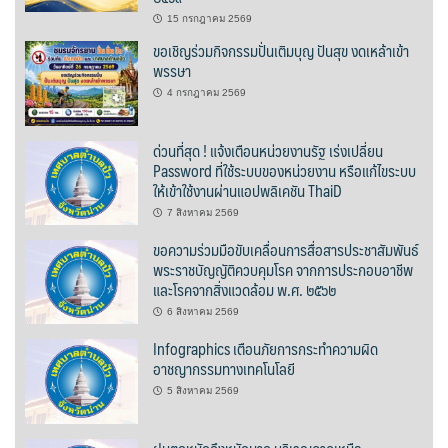
วรนครเพลส
15 กรกฎาคม 2569
ขอเชิญร่วมกิจกรรมปั่นเติมบุญ ปันสุข งดเหล้าเข้า
วิดาโฮม
พรรษา
4 กรกฎาคม 2569
สลีพ&ฟิชชิ่ง
ด่วนที่สุด ! แจ้งเตือนหน่วยงานรัฐ เร่งเปลี่ยน
สวัสดีปัวโฮมสเตย์
Password ที่ใช้ระบบของหน่วยงาน หรือแก้ไขระบบ
ให้เข้าใช้งานผ่านแอปพลิเคชัน ThaiD
สุขใจเฮ้าส์
7 สิงหาคม 2569
ขอความร่วมมือขับเคลื่อนการสื่อสารประชาสัมพันธ์
อิงขว้างโฮมสเตย์
พระราชบัญญัติควบคุมโรค จากการประกอบอาชีพ
และโรคจากสิ่งแวดล้อม พ.ศ. ๒๕๖๒
อิงดอยปัว
6 สิงหาคม 2569
อุ่นไอปัว
Infographics เตือนภัยการกระทำความผิด
อาชญากรรมทางเทคโนโลยี
อูปแก้วรีสอร์ท
5 สิงหาคม 2569
ฮอมฮักแกลเลอรี่