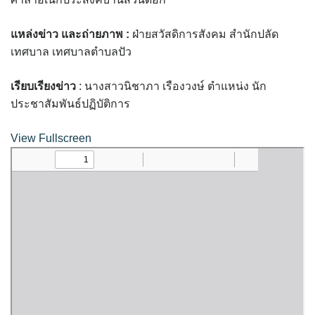
บ้านต้นคูณ
แหล่งข่าว และถ่ายภาพ
:
ฝ่ายสวัสดิการสังคม สำนักปลัด
เทศบาล เทศบาลตำบลปัว
บ้านนาโฮมสเตย์
บ้านปัว ปลายนา
เรียบเรียงข่าว
: นางสาวนิชาภา เรืองวงษ์ ตำแหน่ง นัก
ประชาสัมพันธ์ปฏิบัติการ
บ้านพักชมดอย
View Fullscreen
บ้านยลญภา
บ้านริมทุ่งรีสอร์ท
บ้านสวนศรีสุขโฮมสเตย์
บ้านฮิมนาปัว
บ้านไม้ปลายนา
ป.ปิ๊กโฮมสเตย์