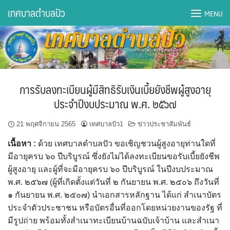
Skip
เทศบาลตำบลปัว
MENU
to
content
DWQA Ask Question
DWQA Questions
การรับลงทะเบียนผู้มีสิทธิรับเงินเบี้ยยังชีพผู้สูงอายุ
กองการศึกษา
ประจำปีงบประมาณ พ.ศ. ๒๕๖๗
กองคลัง
21 พฤศจิกายน 2565
เทศบาลปัว1
ข่าวประชาสัมพันธ์
เนื้อหา
:
ด้วย เทศบาลตำบลปัว ขอเชิญชวนผู้สูงอายุท่านใดที่
กองช่าง
มีอายุครบ ๖๐ ปีบริบูรณ์ ซึ่งยังไม่ได้ลงทะเบียนขอรับเบี้ยยังชีพ
ผู้สูงอายุ และผู้ที่จะมีอายุครบ ๖๐ ปีบริบูรณ์ ในปีงบประมาณ
กองยุทธศาสตร์และงบประมาณ
พ.ศ. ๒๕๖๗ (ผู้ที่เกิดตั้งแต่วันที่ ๒ กันยายน พ.ศ. ๒๕๐๖ ถึงวันที่
๑ กันยายน พ.ศ. ๒๕๐๗) นำเอกสารหลักฐาน ได้แก่ สำเนาบัตร
กองสาธารณสุขฯ
ประจำตัวประชาชน หรือบัตรอื่นที่ออกโดยหน่วยงานของรัฐ ที่
มีรูปถ่าย พร้อมทั้งสำเนาทะเบียนบ้านฉบับเจ้าบ้าน และสำเนา
การเปิดเผยข้อมูลข่าวสารปี 2566 integrity transparency