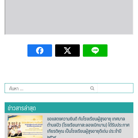
ปัวแฮปปี้รีสอร์ท
ปางชมภูโฮมสเตย์
ปาริชาติเพลส
ภิรมณเพลส
ภูรีสอร์ท
มองดูปัวคอทเทจ
ค้นหา
ริมดอยรีสอร์ท
สำหรับ:
ริมน้ำปัวแคมป์ปิ้ง
ข่าวสารล่าสุด
ฤทธิ์รดาโฮม
ขอแสดงความยินดี กับโรงเรียนผู้สูงอายุ เทศบาล
ตำบลปัว (โรงเรียนกาสะลองเบิกบาน) ได้รับประกาศ
เกียรติคุณ เป็นโรงเรียนผู้สูงอายุดีเด่น ประจำปี
ลองนอนนา
๒๕๖๙