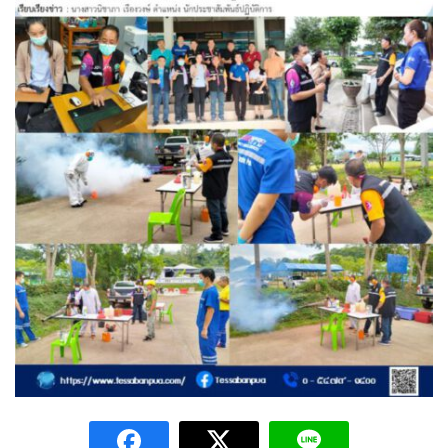
Amante Baristro Hotel & Cafe’ @Pua
C View Home
Deply
Go Hight ‘O Village
HOMU Villa
Montha Residence
Shanti – Retreat
กรีนฮิลล์รีสอร์ท
ก๋างโต้งคอฟฟี่รีสอร์ท
ชมพูภูคารีสอร์ท