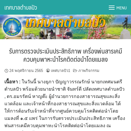
Skip
เทศบาลตำบลปัว
MENU
to
content
DWQA Ask Question
DWQA Questions
รับการตรวจประเมินประสิทธิภาพ เครื่องพ่นสารเคมี
กองการศึกษา
ควบคุมพาหะนำโรคติดต่อนำโดยแมลง
กองคลัง
24 พฤศจิกายน 2565
เทศบาลปัว1
ภาพกิจกรรม
เนื้อหา
:
ในวันนี้ นางยุภา ปัญญาวรรณรักษ์ นายกเทศมนตรี
กองช่าง
ตำบลปัว พร้อมด้วยนายนำชาติ จันทร์ดี ปลัดเทศบาลตำบลปัว
, ดร.อมรรัตน์ หาญต๊ะ ผู้อำนวยการกองสาธารณสุขและสิ่ง
กองยุทธศาสตร์และงบประมาณ
แวดล้อม และเจ้าหน้าที่กองสาธารณสุขและสิ่งแวดล้อม ได้
ให้การต้อนรับเจ้าหน้าที่จากศูนย์ควบคุมโรคติดต่อนำโดย
กองสาธารณสุขฯ
แมลงที่ ๑.๕ แพร่ ในการรับตรวจประเมินประสิทธิภาพ เครื่อง
พ่นสารเคมีควบคุมพาหะนำโรคติดต่อนำโดยแมลง ณ
การเปิดเผยข้อมูลข่าวสารปี 2566 integrity transparency