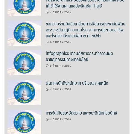
ให้เข้าใช้งานผ่านแอปพลิเคชัน ThaiD
บ้านต้นคูณ
7 สิงหาคม 2569
ขอความร่วมมือขับเคลื่อนการสื่อสารประชาสัมพันธ์
บ้านนาโฮมสเตย์
พระราชบัญญัติควบคุมโรค จากการประกอบอาชีพ
และโรคจากสิ่งแวดล้อม พ.ศ. ๒๕๖๒
บ้านปัว ปลายนา
6 สิงหาคม 2569
บ้านพักชมดอย
Infographics เตือนภัยการกระทำความผิด
อาชญากรรมทางเทคโนโลยี
บ้านยลญภา
5 สิงหาคม 2569
บ้านริมทุ่งรีสอร์ท
ฝนตกหนักถึงหนักมาก บริเวณภาคเหนือ
4 สิงหาคม 2569
บ้านสวนศรีสุขโฮมสเตย์
บ้านฮิมนาปัว
การจัดเก็บขยะอันตราย และขยะอิเล็กทรอนิกส์
บ้านไม้ปลายนา
4 สิงหาคม 2569
ป.ปิ๊กโฮมสเตย์