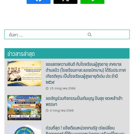
ต้นแหลงโฮมสเตย์
ตูบฮิมโต้งโฮมสเตย์
ค้นหา
นครน่านอพาร์ทเม้น
สำหรับ:
นะลาวิวรีสอร์ท
ข่าวสารล่าสุด
นาต้นบัวโฮมสเตย์
ขอแสดงความยินดี กับโรงเรียนผู้สูงอายุ เทศบาล
ตำบลปัว (โรงเรียนกาสะลองเบิกบาน) ได้รับประกาศ
น่านปัว รีสอร์ท
เกียรติคุณ เป็นโรงเรียนผู้สูงอายุดีเด่น ประจำปี
๒๕๖๙
นาเหล่า เก๊าสลี โฮมสเตย์
15 กรกฎาคม 2569
ขอเชิญร่วมกิจกรรมปั่นเติมบุญ ปันสุข งดเหล้าเข้า
นาไผ่ปัววิว
พรรษา
4 กรกฎาคม 2569
บวกบัววิวรีสอร์ท
ด่วนที่สุด ! แจ้งเตือนหน่วยงานรัฐ เร่งเปลี่ยน
บ้านกังหัน @ ปัวคอทเทจ
Password ที่ใช้ระบบของหน่วยงาน หรือแก้ไขระบบ