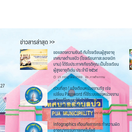
ข่าวสารล่าสุด >>
ขอแสดงความยินดี กับโรงเรียนผู้สูงอายุ
เทศบาลตำบลปัว (โรงเรียนกาสะลองเบิก
บาน) ได้รับประกาศเกียรติคุณ เป็นโรงเรียน
ผู้สูงอายุดีเด่น ประจำปี ๒๕๖๙
15 กรกฎาคม 2569
ภาพกิจกรรม
527
ด่วนที่สุด ! แจ้งเตือนหน่วยงานรัฐ เร่ง
เปลี่ยน Password ที่ใช้ระบบของหน่วยงาน
หรือแก้ไขระบบให้เข้าใช้งานผ่าน
แอปพลิเคชัน ThaiD
7 สิงหาคม 2569
ข่าวประชาสัมพันธ์
Infographics เตือนภัยการกระทำความผิด
อาชญากรรมทางเทคโนโลยี