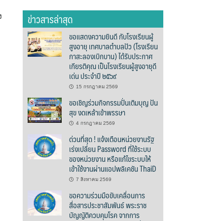
ข่าวสารล่าสุด
ง
ขอแสดงความยินดี กับโรงเรียนผู้
สูงอายุ เทศบาลตำบลปัว (โรงเรียน
กาสะลองเบิกบาน) ได้รับประกาศ
เกียรติคุณ เป็นโรงเรียนผู้สูงอายุดี
เด่น ประจำปี ๒๕๖๙
15 กรกฎาคม 2569
ขอเชิญร่วมกิจกรรมปั่นเติมบุญ ปัน
สุข งดเหล้าเข้าพรรษา
4 กรกฎาคม 2569
ด่วนที่สุด ! แจ้งเตือนหน่วยงานรัฐ
เร่งเปลี่ยน Password ที่ใช้ระบบ
ของหน่วยงาน หรือแก้ไขระบบให้
เข้าใช้งานผ่านแอปพลิเคชัน ThaiD
7 สิงหาคม 2569
ขอความร่วมมือขับเคลื่อนการ
สื่อสารประชาสัมพันธ์ พระราช
บัญญัติควบคุมโรค จากการ