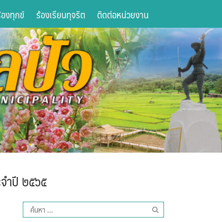
องทุกข์
ร้องเรียนทุจริต
ติดต่อหน่วยงาน
จำปี ๒๕๖๕
ค้นหา
สำหรับ: