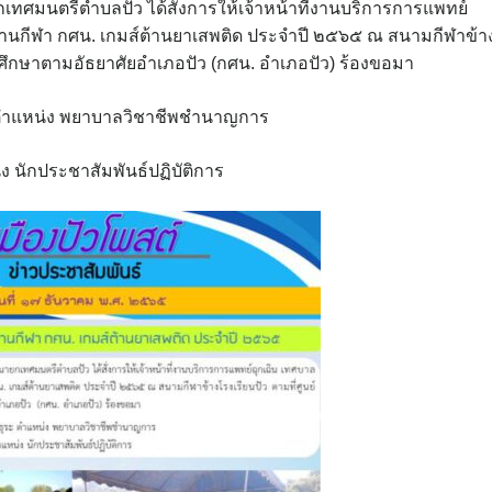
เทศมนตรีตำบลปัว ได้สั่งการให้เจ้าหน้าที่งานบริการการแพทย์
นกีฬา กศน. เกมส์ต้านยาเสพติด ประจำปี ๒๕๖๕ ณ สนามกีฬาข้า
ศึกษาตามอัธยาศัยอำเภอปัว (กศน. อำเภอปัว) ร้องขอมา
 ตำแหน่ง พยาบาลวิชาชีพชำนาญการ
ง นักประชาสัมพันธ์ปฏิบัติการ