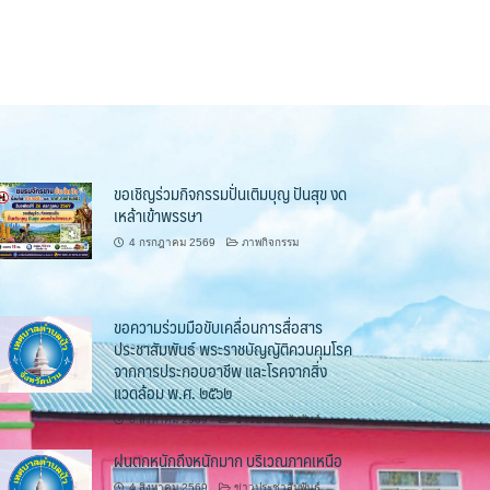
ขอเชิญร่วมกิจกรรมปั่นเติมบุญ ปันสุข งด
เหล้าเข้าพรรษา
4 กรกฎาคม 2569
ภาพกิจกรรม
ขอความร่วมมือขับเคลื่อนการสื่อสาร
ประชาสัมพันธ์ พระราชบัญญัติควบคุมโรค
จากการประกอบอาชีพ และโรคจากสิ่ง
แวดล้อม พ.ศ. ๒๕๖๒
6 สิงหาคม 2569
ข่าวประชาสัมพันธ์
ฝนตกหนักถึงหนักมาก บริเวณภาคเหนือ
4 สิงหาคม 2569
ข่าวประชาสัมพันธ์