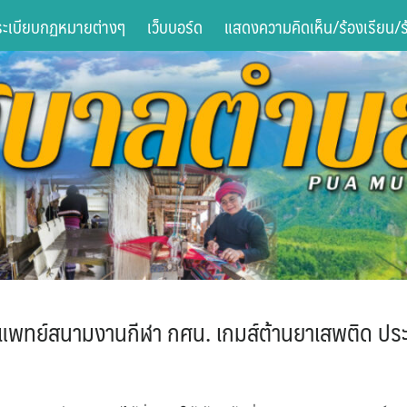
ระเบียบกฏหมายต่างๆ
เว็บบอร์ด
แสดงความคิดเห็น/ร้องเรียน/ร้
แพทย์สนามงานกีฬา กศน. เกมส์ต้านยาเสพติด ประ