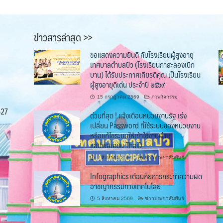
ข่าวสารล่าสุด >>
ขอแสดงความยินดี กับโรงเรียนผู้สูงอายุ
เทศบาลตำบลปัว (โรงเรียนกาสะลองเบิก
บาน) ได้รับประกาศเกียรติคุณ เป็นโรงเรียน
ผู้สูงอายุดีเด่น ประจำปี ๒๕๖๙
15 กรกฎาคม 2569
ภาพกิจกรรม
527
ด่วนที่สุด ! แจ้งเตือนหน่วยงานรัฐ เร่ง
เปลี่ยน Password ที่ใช้ระบบของหน่วยงาน
หรือแก้ไขระบบให้เข้าใช้งานผ่าน
แอปพลิเคชัน ThaiD
7 สิงหาคม 2569
ข่าวประชาสัมพันธ์
Infographics เตือนภัยการกระทำความผิด
อาชญากรรมทางเทคโนโลยี
5 สิงหาคม 2569
ข่าวประชาสัมพันธ์