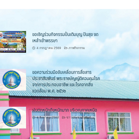
ขอเชิญร่วมกิจกรรมปั่นเติมบุญ ปันสุข งด
เหล้าเข้าพรรษา
4 กรกฎาคม 2569
ภาพกิจกรรม
ขอความร่วมมือขับเคลื่อนการสื่อสาร
ประชาสัมพันธ์ พระราชบัญญัติควบคุมโรค
จากการประกอบอาชีพ และโรคจากสิ่ง
แวดล้อม พ.ศ. ๒๕๖๒
6 สิงหาคม 2569
ข่าวประชาสัมพันธ์
ฝนตกหนักถึงหนักมาก บริเวณภาคเหนือ
4 สิงหาคม 2569
ข่าวประชาสัมพันธ์