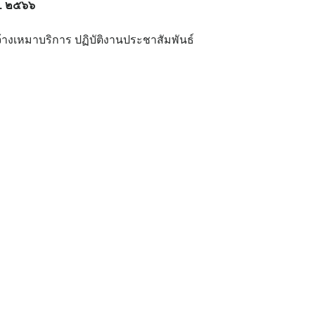
ศ. ๒๕๖๖
้างเหมาบริการ ปฏิบัติงานประชาสัมพันธ์