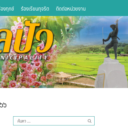
องทุกข์
ร้องเรียนทุจริต
ติดต่อหน่วยงาน
๕๖๖
ค้นหา
สำหรับ: