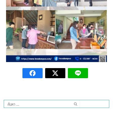
Amante Baristro Hotel & Cafe’ @Pua
C View Home
Deply
Go Hight ‘O Village
HOMU Villa
Montha Residence
Shanti – Retreat
กรีนฮิลล์รีสอร์ท
ก๋างโต้งคอฟฟี่รีสอร์ท
ค้นหา
ชมพูภูคารีสอร์ท
สำหรับ: