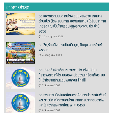
ต้นแหลงโฮมสเตย์
ข่าวสารล่าสุด
ขอแสดงความยินดี กับโรงเรียนผู้สูงอายุ เทศบาล
ตูบฮิมโต้งโฮมสเตย์
ตำบลปัว (โรงเรียนกาสะลองเบิกบาน) ได้รับประกาศ
เกียรติคุณ เป็นโรงเรียนผู้สูงอายุดีเด่น ประจำปี
นครน่านอพาร์ทเม้น
๒๕๖๙
15 กรกฎาคม 2569
นะลาวิวรีสอร์ท
ขอเชิญร่วมกิจกรรมปั่นเติมบุญ ปันสุข งดเหล้าเข้า
พรรษา
นาต้นบัวโฮมสเตย์
4 กรกฎาคม 2569
น่านปัว รีสอร์ท
ด่วนที่สุด ! แจ้งเตือนหน่วยงานรัฐ เร่งเปลี่ยน
Password ที่ใช้ระบบของหน่วยงาน หรือแก้ไขระบบ
นาเหล่า เก๊าสลี โฮมสเตย์
ให้เข้าใช้งานผ่านแอปพลิเคชัน ThaiD
นาไผ่ปัววิว
7 สิงหาคม 2569
ขอความร่วมมือขับเคลื่อนการสื่อสารประชาสัมพันธ์
บวกบัววิวรีสอร์ท
พระราชบัญญัติควบคุมโรค จากการประกอบอาชีพ
และโรคจากสิ่งแวดล้อม พ.ศ. ๒๕๖๒
บ้านกังหัน @ ปัวคอทเทจ
6 สิงหาคม 2569