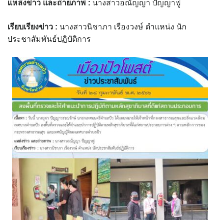
แหล่งข่าว และถ่ายภาพ
:
นางสาวอณัญญา ปัญญาฟู
assessment ITA2023
เรียบเรียงข่าว :
นางสาวนิชาภา เรืองวงษ์ ตำแหน่ง นัก
ข้อกำหนดการใช้งาน
ประชาสัมพันธ์ปฏิบัติการ
ข้อมูลประชากร
ข้อมูลพื้นฐานของศูนย์บริการนักท่องเที่ยว เทศบาลตำบลปัว
ขั้นตอนการขอรับบริการ
งบแสดงฐานะการคลัง
งบแสดงฐานะการเงิน เทศบาลตำบลปัว ประจำปีงบประมาณ 2561
ติดต่อหน่วยงาน
ที่พัก