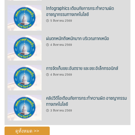
Infographics เตือนภัยการกระทำความผิด
บ้านต้นคูณ
อาชญากรรมทางเทคโนโลยี
5 สิงหาคม 2569
บ้านนาโฮมสเตย์
บ้านปัว ปลายนา
ฝนตกหนักถึงหนักมาก บริเวณภาคเหนือ
4 สิงหาคม 2569
บ้านพักชมดอย
บ้านยลญภา
การจัดเก็บขยะอันตราย และขยะอิเล็กทรอนิกส์
4 สิงหาคม 2569
บ้านริมทุ่งรีสอร์ท
บ้านสวนศรีสุขโฮมสเตย์
คลิปวีดีโอเตือนภัยการกระทำความผิด อาชญากรรม
ทางเทคโนโลยี
บ้านฮิมนาปัว
3 สิงหาคม 2569
บ้านไม้ปลายนา
ดูทั้งหมด >>
ป.ปิ๊กโฮมสเตย์