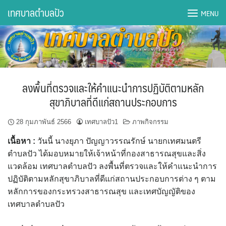
Skip
เทศบาลตำบลปัว
MENU
to
content
DWQA Ask Question
DWQA Questions
ลงพื้นที่ตรวจและให้คำแนะนำการปฏิบัติตามหลัก
กองการศึกษา
สุขาภิบาลที่ดีแก่สถานประกอบการ
กองคลัง
28 กุมภาพันธ์ 2566
เทศบาลปัว1
ภาพกิจกรรม
เนื้อหา :
วันนี้ นางยุภา ปัญญาวรรณรักษ์ นายกเทศมนตรี
กองช่าง
ตำบลปัว ได้มอบหมายให้เจ้าหน้าที่กองสาธารณสุขและสิ่ง
แวดล้อม เทศบาลตำบลปัว ลงพื้นที่ตรวจและให้คำแนะนำการ
กองยุทธศาสตร์และงบประมาณ
ปฏิบัติตามหลักสุขาภิบาลที่ดีแก่สถานประกอบการต่าง ๆ ตาม
หลักการของกระทรวงสาธารณสุข และเทศบัญญัติของ
กองสาธารณสุขฯ
เทศบาลตำบลปัว
การเปิดเผยข้อมูลข่าวสารปี 2566 integrity transparency