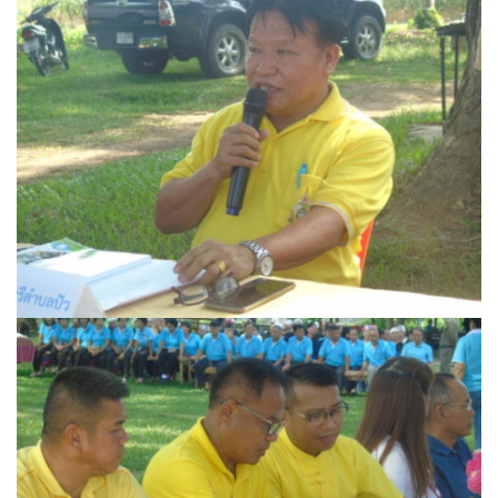
ปรางค์ทองแมนชั่น
ปวินท์ศิลป์แกลอรี่แอนด์รีสอร์ท
ปัว พาโนราม่า รีสอร์ท
ปัวตรึงใจ๋ รีสอร์ท
ปัวนาน่านแคมป์ปิ้ง
ปัวพัตรา โฮเทล
ปัวพาราไดซ์เพลส
ปัวสบายรีสอร์ท
ปัวเดอวิว บูติค รีสอร์ท