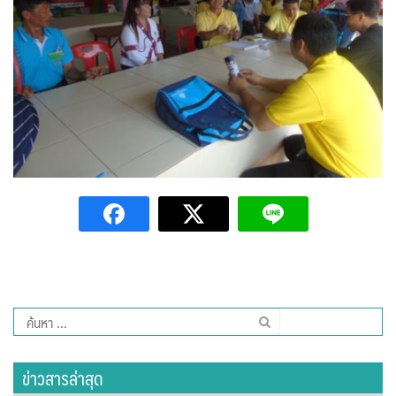
สวนอาหารเรณู
แซ่บอีหลีฮิมดอยคา สาขา 2
ไอ.เอ็ม.เอฟ. (ลุงมาดเจ้าเก่า)
ร้านเบเกอรี่และเครื่องดื่มในเขตเทศบาลตำบลปัว
29 Healing space
4D Coffee
Amante Baristro Hotel & Cafe’ @Pua
Café Amazon ปตท.สาขาปัว
ค้นหา
สำหรับ:
Cafe’ De Pua
ข่าวสารล่าสุด
Cocoa Valley Cafe