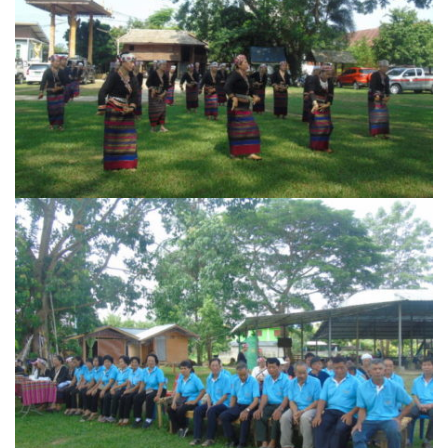
ฮักปัวโฮเทล
เพลินใจ โฮมสเตย์
เฮือนกว่าง
เฮือนสล่า โฮมสเตย์
โกโก้วัลเล่ย์รีสอร์ท
โบทานิกการ์เดนน่าน เกสเฮาส์
โรงแรมลีลาวดี
โรงแรมแสงอรุณ
โรงแรมโกลเด้น