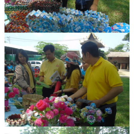
นโยบายความเป็นส่วนตัว
บริการออนไลน์ ESERVICE
บุคลากร
กองการศึกษา
กองคลัง
กองช่าง
กองยุทธศาสตร์และงบประมาณ
กองสาธารณสุขและสิ่งแวดล้อม
สำนักปลัดเทศบาล