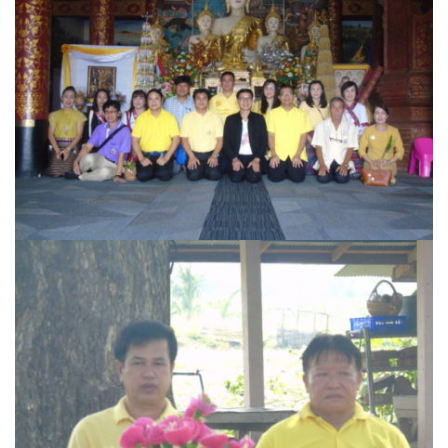
ต้นแหลงโฮมสเตย์
ตูบฮิมโต้งโฮมสเตย์
นครน่านอพาร์ทเม้น
นะลาวิวรีสอร์ท
นาต้นบัวโฮมสเตย์
น่านปัว รีสอร์ท
นาเหล่า เก๊าสลี โฮมสเตย์
นาไผ่ปัววิว
บวกบัววิวรีสอร์ท
บ้านกังหัน @ ปัวคอทเทจ