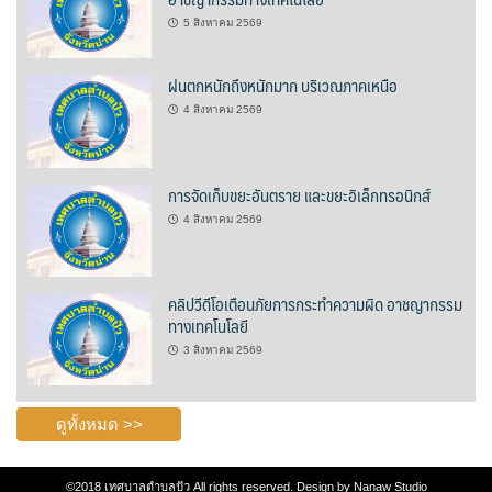
5 สิงหาคม 2569
ชมตะวัน
ฝนตกหนักถึงหนักมาก บริเวณภาคเหนือ
ชาคูมะ สาขาหน้าโรงเรียนปัว
4 สิงหาคม 2569
ติ้งลิ้งคาเฟ่
การจัดเก็บขยะอันตราย และขยะอิเล็กทรอนิกส์
นานาคาเฟ่
4 สิงหาคม 2569
บิ๊กเบลล์เบเกอรี่
ผามกาแฟ By นาเขาเราน่าน
คลิปวีดีโอเตือนภัยการกระทำความผิด อาชญากรรม
ทางเทคโนโลยี
วินด์มิลล์ คาเฟ่
3 สิงหาคม 2569
หวานละมุนคาเฟ่
ดูทั้งหมด >>
ฮ่อมดอยคอฟฟี่ @ ปัว
©2018
เทศบาลตำบลปัว
All rights reserved. Design by
Nanaw Studio