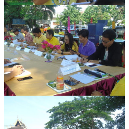
วรนครเพลส
วิดาโฮม
สลีพ&ฟิชชิ่ง
สวัสดีปัวโฮมสเตย์
สุขใจเฮ้าส์
อิงขว้างโฮมสเตย์
อิงดอยปัว
อุ่นไอปัว
อูปแก้วรีสอร์ท
ฮอมฮักแกลเลอรี่