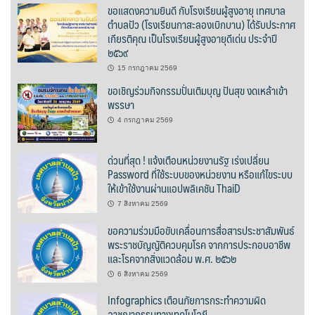
ขอแสดงความยินดี กับโรงเรียนผู้สูงอายุ เทศบาล
Go high ‘o
ตำบลปัว (โรงเรียนกาสะลองเบิกบาน) ได้รับประกาศ
เกียรติคุณ เป็นโรงเรียนผู้สูงอายุดีเด่น ประจำปี
๒๕๖๙
H2O Café
15 กรกฎาคม 2569
Longchim cafe
ขอเชิญร่วมกิจกรรมปั่นเติมบุญ ปันสุข งดเหล้าเข้า
พรรษา
Nahn coffee กาแฟน่าน
4 กรกฎาคม 2569
Omean Cafe & pizza
ด่วนที่สุด ! แจ้งเตือนหน่วยงานรัฐ เร่งเปลี่ยน
Password ที่ใช้ระบบของหน่วยงาน หรือแก้ไขระบบ
Shanti Café
ให้เข้าใช้งานผ่านแอปพลิเคชัน ThaiD
7 สิงหาคม 2569
Slow na café
ขอความร่วมมือขับเคลื่อนการสื่อสารประชาสัมพันธ์
พระราชบัญญัติควบคุมโรค จากการประกอบอาชีพ
TUN Café
และโรคจากสิ่งแวดล้อม พ.ศ. ๒๕๖๒
6 สิงหาคม 2569
กาแฟขวัญปวินท์
Infographics เตือนภัยการกระทำความผิด
กาแฟดอยขุนน่าน
อาชญากรรมทางเทคโนโลยี