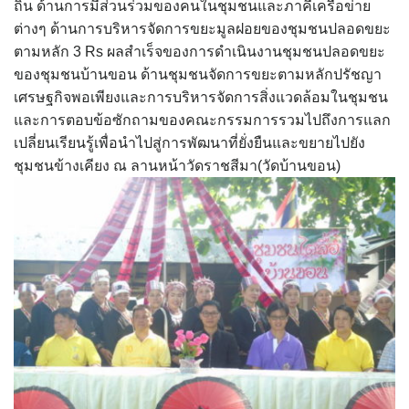
ถิ่น ด้านการมีส่วนร่วมของคนในชุมชนและภาคีเครือข่าย
assessment ITA2023
ต่างๆ ด้านการบริหารจัดการขยะมูลฝอยของชุมชนปลอดขยะ
ตามหลัก 3 Rs ผลสำเร็จของการดำเนินงานชุมชนปลอดขยะ
ข้อกำหนดการใช้งาน
ของชุมชนบ้านขอน ด้านชุมชนจัดการขยะตามหลักปรัชญา
เศรษฐกิจพอเพียงและการบริหารจัดการสิ่งแวดล้อมในชุมชน
ข้อมูลประชากร
และการตอบข้อซักถามของคณะกรรมการรวมไปถึงการแลก
เปลี่ยนเรียนรู้เพื่อนำไปสู่การพัฒนาที่ยั่งยืนและขยายไปยัง
ข้อมูลพื้นฐานของศูนย์บริการนักท่องเที่ยว เทศบาลตำบลปัว
ชุมชนข้างเคียง ณ ลานหน้าวัดราชสีมา(วัดบ้านขอน)
ขั้นตอนการขอรับบริการ
งบแสดงฐานะการคลัง
งบแสดงฐานะการเงิน เทศบาลตำบลปัว ประจำปีงบประมาณ 2561
ติดต่อหน่วยงาน
ที่พัก