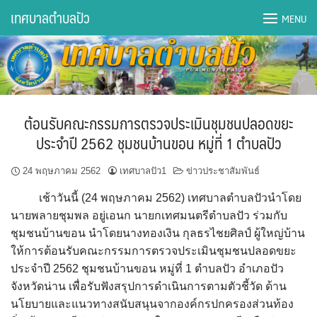
Skip
เทศบาลตำบลปัว
MENU
to
content
DWQA Ask Question
DWQA Questions
ต้อนรับคณะกรรมการตรวจประเมินชุมชนปลอดขยะ
กองการศึกษา
ประจำปี 2562 ชุมชนบ้านขอน หมู่ที่ 1 ตำบลปัว
กองคลัง
24 พฤษภาคม 2562
เทศบาลปัว1
ข่าวประชาสัมพันธ์
เช้าวันนี้ (24 พฤษภาคม 2562) เทศบาลตำบลปัวนำโดย
กองช่าง
นายพลายชุมพล อยู่เอนก นายกเทศมนตรีตำบลปัว ร่วมกับ
ชุมชนบ้านขอน นำโดยนางทองเงิน กุลธรไชยศิลป์ ผู้ใหญ่บ้าน
กองยุทธศาสตร์และงบประมาณ
ให้การต้อนรับคณะกรรมการตรวจประเมินชุมชนปลอดขยะ
ประจำปี 2562 ชุมชนบ้านขอน หมู่ที่ 1 ตำบลปัว อำเภอปัว
กองสาธารณสุขฯ
จังหวัดน่าน เพื่อรับฟังสรุปการดำเนินการตามตัวชี้วัด ด้าน
นโยบายและแนวทางสนับสนุนจากองค์กรปกครองส่วนท้อง
การเปิดเผยข้อมูลข่าวสารปี 2566 integrity transparency