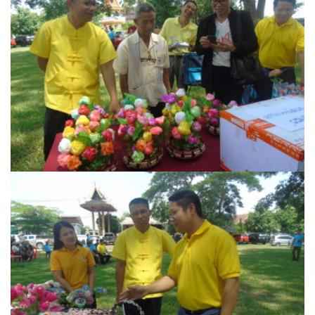
รถโดยสารประจำทาง ปัว – บ่อเกลือ
ลักษณาคาร์เร้นท์
สมบัติทัวร์ (ทุ่งช้าง – กรุงเทพฯ)
สุวัฒนายานยนต์
ธุรกิจสปา/ร้านนวด
ติ๊ก นวดเพื่อสุขภาพ
วรนคร นวดเพื่อสุขภาพ
สรีสราญนาสปา & วิว
เฮือนปัว
แวนด้านวดไทยเพื่อสุขภาพ