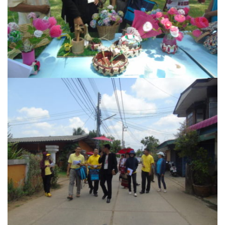
ไอแอมล้านนา
ร้านอาหาร
Little La Cuisine
Seed คอฟฟี่ & บาร์
ก๋วยเตี๋ยวบ้านสวน
ก๋วยเตี๋ยวเครื่องในหมู
ก๋วยเตี๋ยวไข่หวาน@ปัว
กำไรข้าวต้มโต้รุ่ง
ครัวต้นตาลเลิศรส