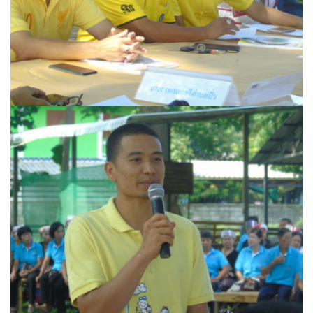
ปัวแฮปปี้รีสอร์ท
ปางชมภูโฮมสเตย์
ปาริชาติเพลส
ภิรมณเพลส
ภูรีสอร์ท
มองดูปัวคอทเทจ
ริมดอยรีสอร์ท
ริมน้ำปัวแคมป์ปิ้ง
ฤทธิ์รดาโฮม
ลองนอนนา