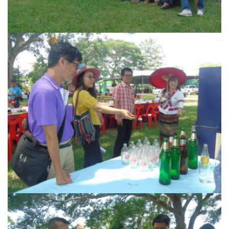
โฮมปอย
ไร่ต้นรักออร์แกนิคฟาร์ม
ไร่ศรีทองโฮมสเตย์
ไร่หลวงเทพโฮมสเตย์
ธุรกิจนำเที่ยว/ตัวแทนท่องเที่ยว
ธุรกิจรถเช่า/รถโดยสารสาธารณะ
กรีนบัสทัวร์
นครน่านทัวร์
ม่วนใจ๋ตี้ขนส่ง
รถโดยสารประจำทาง น่าน – ปัว