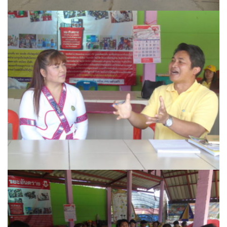
ครัวรสแซ่บ
ครัวลินดา
ครัววันดีดี
ที่นี่ปัวซีฟู้ด
นครปัว ครัวใบกะเพรา
บึงปัว
ปรางค์สวรรค์
ปลาร้าหอม
มานีมีเตี๋ยว
มีลาภ