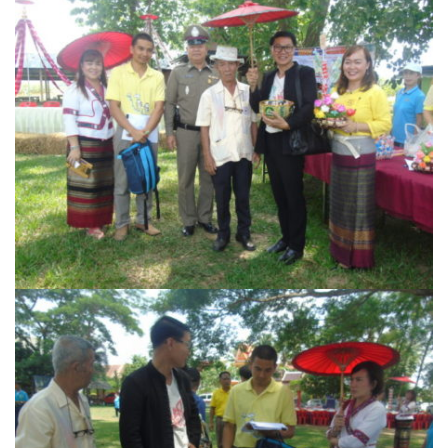
หน่วยตรวจสอบภายใน
ปภัสสรา
ผู้บริหารเทศบาล
มังกี้ชา สาขาปัว
ร้องเรียนทุจริต
ร้านของฝากที่ระลึก
ของฝากฮักปัว
บริษัท ดอยซิลเวอร์ แฟคตอรี่ จำกัด
บ้านสมุนไพรไอริณจินดา
ร้านของฝากเมิงโป