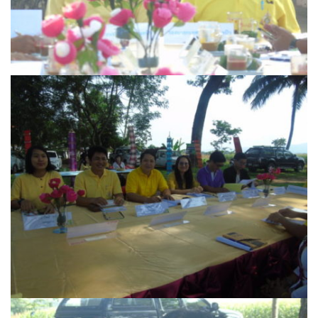
บ้านต้นคูณ
บ้านนาโฮมสเตย์
บ้านปัว ปลายนา
บ้านพักชมดอย
บ้านยลญภา
บ้านริมทุ่งรีสอร์ท
บ้านสวนศรีสุขโฮมสเตย์
บ้านฮิมนาปัว
บ้านไม้ปลายนา
ป.ปิ๊กโฮมสเตย์