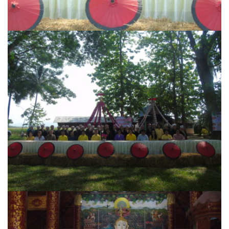
Amante Baristro Hotel & Cafe’ @Pua
C View Home
Deply
Go Hight ‘O Village
HOMU Villa
Montha Residence
Shanti – Retreat
กรีนฮิลล์รีสอร์ท
ก๋างโต้งคอฟฟี่รีสอร์ท
ชมพูภูคารีสอร์ท