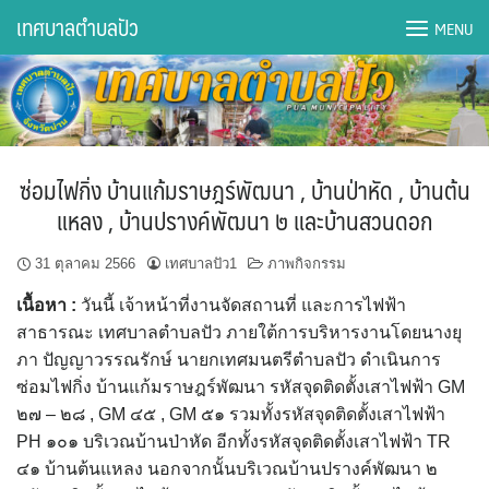
Skip
เทศบาลตำบลปัว
MENU
to
content
DWQA Ask Question
DWQA Questions
ซ่อมไฟกิ่ง บ้านแก้มราษฎร์พัฒนา , บ้านป่าหัด , บ้านต้น
กองการศึกษา
แหลง , บ้านปรางค์พัฒนา ๒ และบ้านสวนดอก
กองคลัง
31 ตุลาคม 2566
เทศบาลปัว1
ภาพกิจกรรม
เนื้อหา :
วันนี้ เจ้าหน้าที่งานจัดสถานที่ และการไฟฟ้า
กองช่าง
สาธารณะ เทศบาลตำบลปัว ภายใต้การบริหารงานโดยนางยุ
ภา ปัญญาวรรณรักษ์ นายกเทศมนตรีตำบลปัว ดำเนินการ
กองยุทธศาสตร์และงบประมาณ
ซ่อมไฟกิ่ง บ้านแก้มราษฎร์พัฒนา รหัสจุดติดตั้งเสาไฟฟ้า GM
๒๗ – ๒๘ , GM ๔๕ , GM ๕๑ รวมทั้งรหัสจุดติดตั้งเสาไฟฟ้า
กองสาธารณสุขฯ
PH ๑๐๑ บริเวณบ้านป่าหัด อีกทั้งรหัสจุดติดตั้งเสาไฟฟ้า TR
๔๑ บ้านต้นแหลง นอกจากนั้นบริเวณบ้านปรางค์พัฒนา ๒
การเปิดเผยข้อมูลข่าวสารปี 2566 integrity transparency