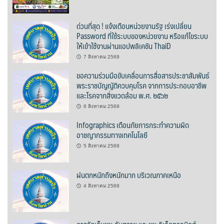
บ้านต้นคูณ
ด่วนที่สุด ! แจ้งเตือนหน่วยงานรัฐ เร่งเปลี่ยน
Password ที่ใช้ระบบของหน่วยงาน หรือแก้ไขระบบ
บ้านนาโฮมสเตย์
ให้เข้าใช้งานผ่านแอปพลิเคชัน ThaiD
7 สิงหาคม 2569
บ้านปัว ปลายนา
ขอความร่วมมือขับเคลื่อนการสื่อสารประชาสัมพันธ์
พระราชบัญญัติควบคุมโรค จากการประกอบอาชีพ
บ้านพักชมดอย
และโรคจากสิ่งแวดล้อม พ.ศ. ๒๕๖๒
บ้านยลญภา
6 สิงหาคม 2569
Infographics เตือนภัยการกระทำความผิด
บ้านริมทุ่งรีสอร์ท
อาชญากรรมทางเทคโนโลยี
5 สิงหาคม 2569
บ้านสวนศรีสุขโฮมสเตย์
ฝนตกหนักถึงหนักมาก บริเวณภาคเหนือ
บ้านฮิมนาปัว
4 สิงหาคม 2569
บ้านไม้ปลายนา
ป.ปิ๊กโฮมสเตย์