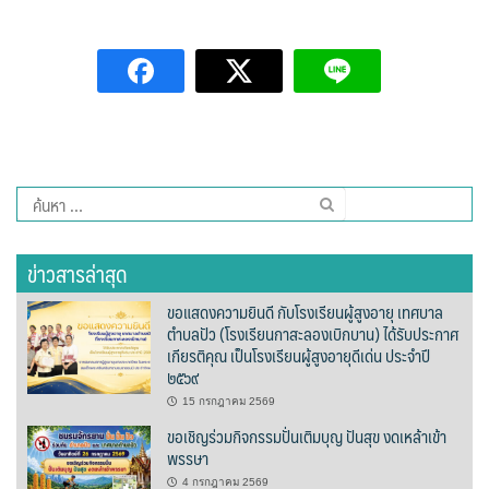
ต้นแหลงโฮมสเตย์
ตูบฮิมโต้งโฮมสเตย์
นครน่านอพาร์ทเม้น
นะลาวิวรีสอร์ท
ค้นหา
นาต้นบัวโฮมสเตย์
สำหรับ:
ข่าวสารล่าสุด
น่านปัว รีสอร์ท
ขอแสดงความยินดี กับโรงเรียนผู้สูงอายุ เทศบาล
นาเหล่า เก๊าสลี โฮมสเตย์
ตำบลปัว (โรงเรียนกาสะลองเบิกบาน) ได้รับประกาศ
เกียรติคุณ เป็นโรงเรียนผู้สูงอายุดีเด่น ประจำปี
นาไผ่ปัววิว
๒๕๖๙
15 กรกฎาคม 2569
บวกบัววิวรีสอร์ท
ขอเชิญร่วมกิจกรรมปั่นเติมบุญ ปันสุข งดเหล้าเข้า
พรรษา
บ้านกังหัน @ ปัวคอทเทจ
4 กรกฎาคม 2569