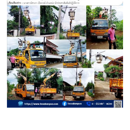
Amante Baristro Hotel & Cafe’ @Pua
C View Home
Deply
Go Hight ‘O Village
HOMU Villa
Montha Residence
Shanti – Retreat
กรีนฮิลล์รีสอร์ท
ก๋างโต้งคอฟฟี่รีสอร์ท
ชมพูภูคารีสอร์ท