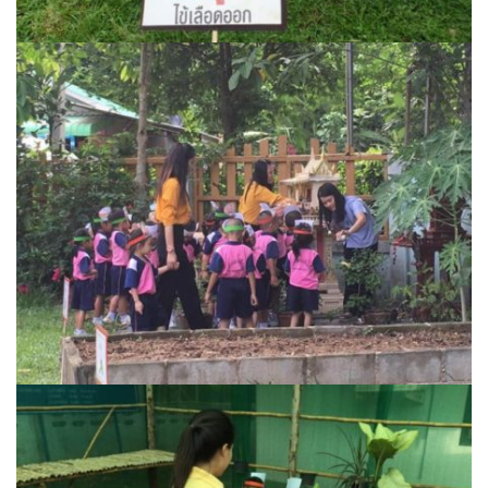
ต้นแหลงโฮมสเตย์
ตูบฮิมโต้งโฮมสเตย์
นครน่านอพาร์ทเม้น
นะลาวิวรีสอร์ท
นาต้นบัวโฮมสเตย์
น่านปัว รีสอร์ท
นาเหล่า เก๊าสลี โฮมสเตย์
นาไผ่ปัววิว
บวกบัววิวรีสอร์ท
บ้านกังหัน @ ปัวคอทเทจ