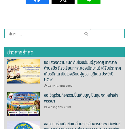
ปัวแฮปปี้รีสอร์ท
ปางชมภูโฮมสเตย์
ปาริชาติเพลส
ค้นหา
สำหรับ:
ภิรมณเพลส
ข่าวสารล่าสุด
ภูรีสอร์ท
ขอแสดงความยินดี กับโรงเรียนผู้สูงอายุ เทศบาล
ตำบลปัว (โรงเรียนกาสะลองเบิกบาน) ได้รับประกาศ
มองดูปัวคอทเทจ
เกียรติคุณ เป็นโรงเรียนผู้สูงอายุดีเด่น ประจำปี
๒๕๖๙
ริมดอยรีสอร์ท
15 กรกฎาคม 2569
ขอเชิญร่วมกิจกรรมปั่นเติมบุญ ปันสุข งดเหล้าเข้า
ริมน้ำปัวแคมป์ปิ้ง
พรรษา
4 กรกฎาคม 2569
ฤทธิ์รดาโฮม
ลองนอนนา
ขอความร่วมมือขับเคลื่อนการสื่อสารประชาสัมพันธ์