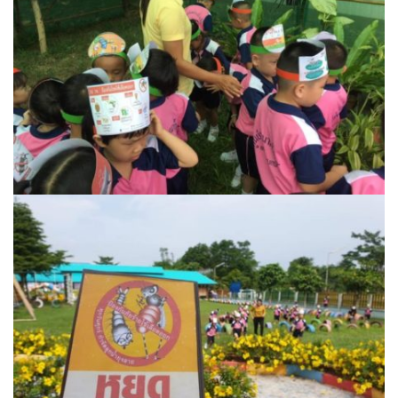
บ้านต้นคูณ
บ้านนาโฮมสเตย์
บ้านปัว ปลายนา
บ้านพักชมดอย
บ้านยลญภา
บ้านริมทุ่งรีสอร์ท
บ้านสวนศรีสุขโฮมสเตย์
บ้านฮิมนาปัว
บ้านไม้ปลายนา
ป.ปิ๊กโฮมสเตย์