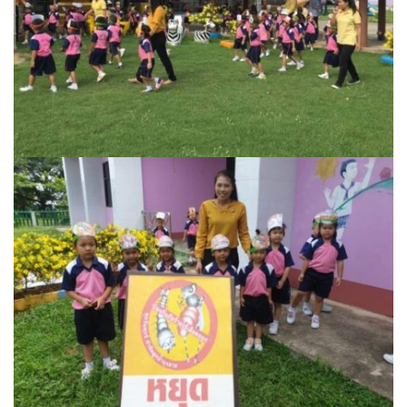
Amante Baristro Hotel & Cafe’ @Pua
C View Home
Deply
Go Hight ‘O Village
HOMU Villa
Montha Residence
Shanti – Retreat
กรีนฮิลล์รีสอร์ท
ก๋างโต้งคอฟฟี่รีสอร์ท
ชมพูภูคารีสอร์ท