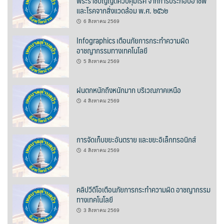
พระราชบัญญัติควบคุมโรค จากการประกอบอาชีพ
และโรคจากสิ่งแวดล้อม พ.ศ. ๒๕๖๒
วรนครเพลส
6 สิงหาคม 2569
วิดาโฮม
Infographics เตือนภัยการกระทำความผิด
อาชญากรรมทางเทคโนโลยี
สลีพ&ฟิชชิ่ง
5 สิงหาคม 2569
สวัสดีปัวโฮมสเตย์
ฝนตกหนักถึงหนักมาก บริเวณภาคเหนือ
สุขใจเฮ้าส์
4 สิงหาคม 2569
อิงขว้างโฮมสเตย์
การจัดเก็บขยะอันตราย และขยะอิเล็กทรอนิกส์
อิงดอยปัว
4 สิงหาคม 2569
อุ่นไอปัว
คลิปวีดีโอเตือนภัยการกระทำความผิด อาชญากรรม
อูปแก้วรีสอร์ท
ทางเทคโนโลยี
3 สิงหาคม 2569
ฮอมฮักแกลเลอรี่