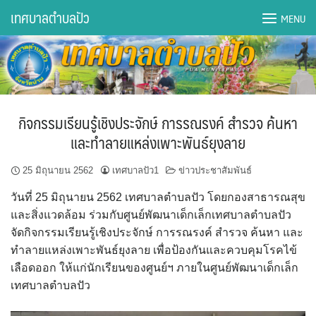
Skip
เทศบาลตำบลปัว
MENU
to
content
DWQA Ask Question
DWQA Questions
กิจกรรมเรียนรู้เชิงประจักษ์ การรณรงค์ สำรวจ ค้นหา
กองการศึกษา
และทำลายแหล่งเพาะพันธ์ยุงลาย
กองคลัง
25 มิถุนายน 2562
เทศบาลปัว1
ข่าวประชาสัมพันธ์
วันที่ 25 มิถุนายน 2562 เทศบาลตำบลปัว โดยกองสาธารณสุข
กองช่าง
และสิ่งแวดล้อม ร่วมกับศูนย์พัฒนาเด็กเล็กเทศบาลตำบลปัว
จัดกิจกรรมเรียนรู้เชิงประจักษ์ การรณรงค์ สำรวจ ค้นหา และ
กองยุทธศาสตร์และงบประมาณ
ทำลายแหล่งเพาะพันธ์ยุงลาย เพื่อป้องกันและควบคุมโรคไข้
เลือดออก ให้แก่นักเรียนของศูนย์ฯ ภายในศูนย์พัฒนาเด็กเล็ก
กองสาธารณสุขฯ
เทศบาลตำบลปัว
การเปิดเผยข้อมูลข่าวสารปี 2566 integrity transparency