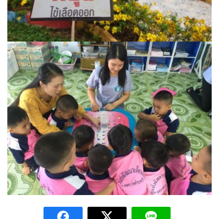
ปรางค์ทองแมนชั่น
ปวินท์ศิลป์แกลอรี่แอนด์รีสอร์ท
ปัว พาโนราม่า รีสอร์ท
ปัวตรึงใจ๋ รีสอร์ท
ปัวนาน่านแคมป์ปิ้ง
ปัวพัตรา โฮเทล
ปัวพาราไดซ์เพลส
ปัวสบายรีสอร์ท
ปัวเดอวิว บูติค รีสอร์ท