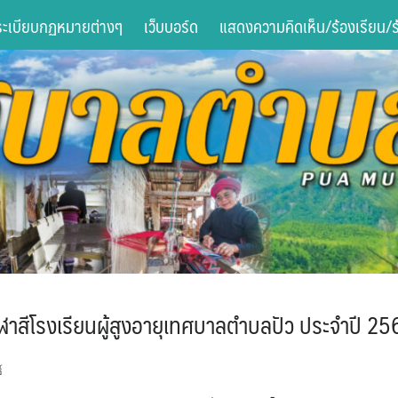
ระเบียบกฏหมายต่างๆ
เว็บบอร์ด
แสดงความคิดเห็น/ร้องเรียน/ร้
ีฬาสีโรงเรียนผู้สูงอายุเทศบาลตำบลปัว ประจำปี 25
์