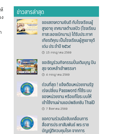
ข่าวสารล่าสุด
ห้
อง
ขอแสดงความยินดี กับโรงเรียนผู้
สูงอายุ เทศบาลตำบลปัว (โรงเรียน
า
กาสะลองเบิกบาน) ได้รับประกาศ
เกียรติคุณ เป็นโรงเรียนผู้สูงอายุดี
เด่น ประจำปี ๒๕๖๙
15 กรกฎาคม 2569
ขอเชิญร่วมกิจกรรมปั่นเติมบุญ ปัน
สุข งดเหล้าเข้าพรรษา
4 กรกฎาคม 2569
ด่วนที่สุด ! แจ้งเตือนหน่วยงานรัฐ
เร่งเปลี่ยน Password ที่ใช้ระบบ
ของหน่วยงาน หรือแก้ไขระบบให้
เข้าใช้งานผ่านแอปพลิเคชัน ThaiD
7 สิงหาคม 2569
ขอความร่วมมือขับเคลื่อนการ
สื่อสารประชาสัมพันธ์ พระราช
บัญญัติควบคุมโรค จากการ