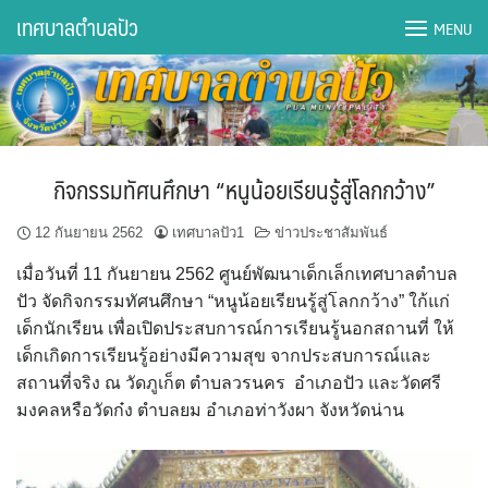
Skip
เทศบาลตำบลปัว
MENU
to
content
DWQA Ask Question
DWQA Questions
กิจกรรมทัศนศึกษา “หนูน้อยเรียนรู้สู่โลกกว้าง”
กองการศึกษา
12 กันยายน 2562
เทศบาลปัว1
ข่าวประชาสัมพันธ์
กองคลัง
เมื่อวันที่ 11 กันยายน 2562 ศูนย์พัฒนาเด็กเล็กเทศบาลตำบล
ปัว จัดกิจกรรมทัศนศึกษา “หนูน้อยเรียนรู้สู่โลกกว้าง” ใก้แก่
กองช่าง
เด็กนักเรียน เพื่อเปิดประสบการณ์การเรียนรู้นอกสถานที่ ให้
เด็กเกิดการเรียนรู้อย่างมีความสุข จากประสบการณ์และ
กองยุทธศาสตร์และงบประมาณ
สถานที่จริง ณ วัดภูเก็ต ตำบลวรนคร อำเภอปัว และวัดศรี
มงคลหรือวัดก๋ง ตำบลยม อำเภอท่าวังผา จังหวัดน่าน
กองสาธารณสุขฯ
การเปิดเผยข้อมูลข่าวสารปี 2566 integrity transparency