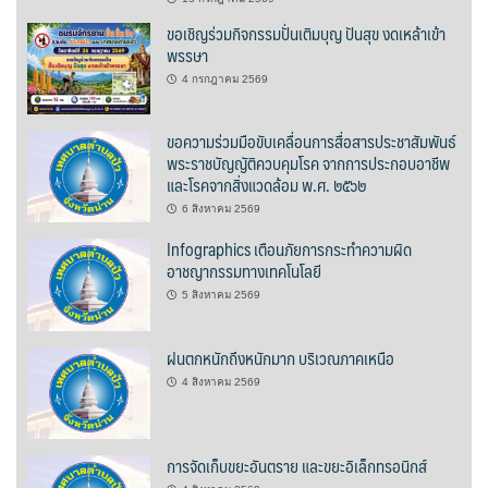
ขอเชิญร่วมกิจกรรมปั่นเติมบุญ ปันสุข งดเหล้าเข้า
ฮักปัวโฮเทล
พรรษา
4 กรกฎาคม 2569
เพลินใจ โฮมสเตย์
เฮือนกว่าง
ขอความร่วมมือขับเคลื่อนการสื่อสารประชาสัมพันธ์
พระราชบัญญัติควบคุมโรค จากการประกอบอาชีพ
และโรคจากสิ่งแวดล้อม พ.ศ. ๒๕๖๒
เฮือนสล่า โฮมสเตย์
6 สิงหาคม 2569
โกโก้วัลเล่ย์รีสอร์ท
Infographics เตือนภัยการกระทำความผิด
อาชญากรรมทางเทคโนโลยี
โบทานิกการ์เดนน่าน เกสเฮาส์
5 สิงหาคม 2569
โรงแรมลีลาวดี
ฝนตกหนักถึงหนักมาก บริเวณภาคเหนือ
โรงแรมแสงอรุณ
4 สิงหาคม 2569
โรงแรมโกลเด้น
การจัดเก็บขยะอันตราย และขยะอิเล็กทรอนิกส์