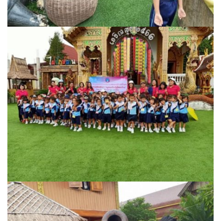
ปรางค์ทองแมนชั่น
ปวินท์ศิลป์แกลอรี่แอนด์รีสอร์ท
ปัว พาโนราม่า รีสอร์ท
ปัวตรึงใจ๋ รีสอร์ท
ปัวนาน่านแคมป์ปิ้ง
ปัวพัตรา โฮเทล
ปัวพาราไดซ์เพลส
ปัวสบายรีสอร์ท
ปัวเดอวิว บูติค รีสอร์ท