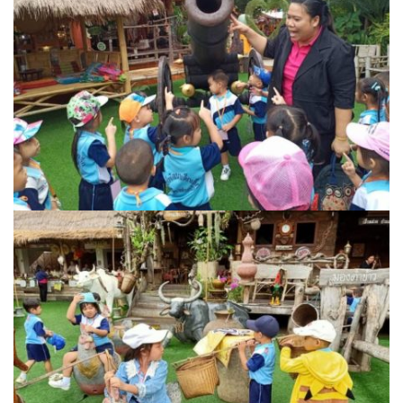
ปัวแฮปปี้รีสอร์ท
ปางชมภูโฮมสเตย์
ปาริชาติเพลส
ภิรมณเพลส
ภูรีสอร์ท
มองดูปัวคอทเทจ
ริมดอยรีสอร์ท
ริมน้ำปัวแคมป์ปิ้ง
ฤทธิ์รดาโฮม
ลองนอนนา