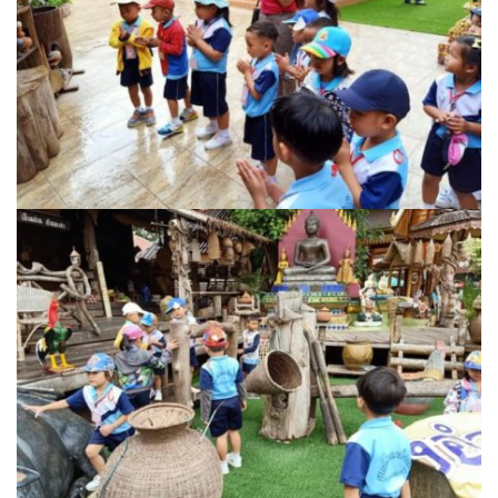
บ้านต้นคูณ
บ้านนาโฮมสเตย์
บ้านปัว ปลายนา
บ้านพักชมดอย
บ้านยลญภา
บ้านริมทุ่งรีสอร์ท
บ้านสวนศรีสุขโฮมสเตย์
บ้านฮิมนาปัว
บ้านไม้ปลายนา
ป.ปิ๊กโฮมสเตย์