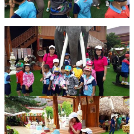
ต้นแหลงโฮมสเตย์
ตูบฮิมโต้งโฮมสเตย์
นครน่านอพาร์ทเม้น
นะลาวิวรีสอร์ท
นาต้นบัวโฮมสเตย์
น่านปัว รีสอร์ท
นาเหล่า เก๊าสลี โฮมสเตย์
นาไผ่ปัววิว
บวกบัววิวรีสอร์ท
บ้านกังหัน @ ปัวคอทเทจ