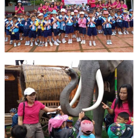
Amante Baristro Hotel & Cafe’ @Pua
C View Home
Deply
Go Hight ‘O Village
HOMU Villa
Montha Residence
Shanti – Retreat
กรีนฮิลล์รีสอร์ท
ก๋างโต้งคอฟฟี่รีสอร์ท
ชมพูภูคารีสอร์ท