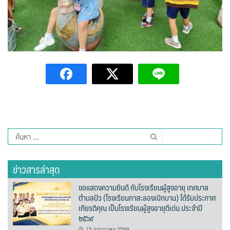
วรนครเพลส
วิดาโฮม
สลีพ&ฟิชชิ่ง
สวัสดีปัวโฮมสเตย์
สุขใจเฮ้าส์
อิงขว้างโฮมสเตย์
ค้นหา
สำหรับ:
อิงดอยปัว
ข่าวสารล่าสุด
อุ่นไอปัว
ขอแสดงความยินดี กับโรงเรียนผู้สูงอายุ เทศบาล
ตำบลปัว (โรงเรียนกาสะลองเบิกบาน) ได้รับประกาศ
อูปแก้วรีสอร์ท
เกียรติคุณ เป็นโรงเรียนผู้สูงอายุดีเด่น ประจำปี
๒๕๖๙
ฮอมฮักแกลเลอรี่
15 กรกฎาคม 2569