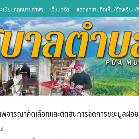
ระเบียบกฏหมายต่างๆ
เว็บบอร์ด
แสดงความคิดเห็น/ร้องเรียน/ร้
ิจารณาคัดเลือกและตัดสินการจัดการขยะมูลฝอยช
ธ์