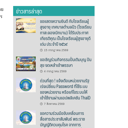
ข่าวสารล่าสุด
ดย
าร
ขอแสดงความยินดี กับโรงเรียนผู้
สูงอายุ เทศบาลตำบลปัว (โรงเรียน
กาสะลองเบิกบาน) ได้รับประกาศ
เกียรติคุณ เป็นโรงเรียนผู้สูงอายุดี
เด่น ประจำปี ๒๕๖๙
15 กรกฎาคม 2569
ขอเชิญร่วมกิจกรรมปั่นเติมบุญ ปัน
สุข งดเหล้าเข้าพรรษา
4 กรกฎาคม 2569
ด่วนที่สุด ! แจ้งเตือนหน่วยงานรัฐ
เร่งเปลี่ยน Password ที่ใช้ระบบ
ของหน่วยงาน หรือแก้ไขระบบให้
เข้าใช้งานผ่านแอปพลิเคชัน ThaiD
7 สิงหาคม 2569
ขอความร่วมมือขับเคลื่อนการ
สื่อสารประชาสัมพันธ์ พระราช
บัญญัติควบคุมโรค จากการ