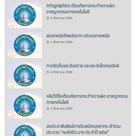
Infographics เตือนภัยการกระทำความผิด
ต้นแหลงโฮมสเตย์
อาชญากรรมทางเทคโนโลยี
5 สิงหาคม 2569
ตูบฮิมโต้งโฮมสเตย์
นครน่านอพาร์ทเม้น
ฝนตกหนักถึงหนักมาก บริเวณภาคเหนือ
4 สิงหาคม 2569
นะลาวิวรีสอร์ท
นาต้นบัวโฮมสเตย์
การจัดเก็บขยะอันตราย และขยะอิเล็กทรอนิกส์
4 สิงหาคม 2569
น่านปัว รีสอร์ท
นาเหล่า เก๊าสลี โฮมสเตย์
คลิปวีดีโอเตือนภัยการกระทำความผิด อาชญากรรม
ทางเทคโนโลยี
นาไผ่ปัววิว
3 สิงหาคม 2569
บวกบัววิวรีสอร์ท
ขอประชาสัมพันธ์การรับสมัครบุคลากร เข้าร่วม
ประกวด “คนดีศรีระบาด ประจำปี ๒๕๖๙”
บ้านกังหัน @ ปัวคอทเทจ