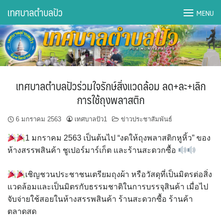
Skip
เทศบาลตำบลปัว
MENU
to
content
DWQA Ask Question
DWQA Questions
เทศบาลตำบลปัวร่วมใจรักษ์สิ่งแวดล้อม ลด+ละ+เลิก
กองการศึกษา
การใช้ถุงพลาสติก
กองคลัง
6 มกราคม 2563
เทศบาลปัว1
ข่าวประชาสัมพันธ์
1 มกราคม 2563 เป็นต้นไป “งดให้ถุงพลาสติกหูหิ้ว” ของ
กองช่าง
ห้างสรรพสินค้า ชูเปอร์มาร์เก็ต และร้านสะดวกซื้อ
กองยุทธศาสตร์และงบประมาณ
เชิญชวนประชาชนเตรียมถุงผ้า หรือวัสดุที่เป็นมิตรต่อสิ่ง
แวดล้อมและเป็นมิตรกับธรรมชาติในการบรรจุสินค้า เมื่อไป
กองสาธารณสุขฯ
จับจ่ายใช้สอยในห้างสรรพสินค้า ร้านสะดวกซื้อ ร้านค้า
ตลาดสด
การเปิดเผยข้อมูลข่าวสารปี 2566 integrity transparency