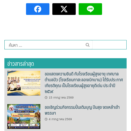
Amante Baristro Hotel & Cafe’ @Pua
C View Home
Deply
Go Hight ‘O Village
ค้นหา
สำหรับ:
HOMU Villa
ข่าวสารล่าสุด
Montha Residence
ขอแสดงความยินดี กับโรงเรียนผู้สูงอายุ เทศบาล
ตำบลปัว (โรงเรียนกาสะลองเบิกบาน) ได้รับประกาศ
Shanti – Retreat
เกียรติคุณ เป็นโรงเรียนผู้สูงอายุดีเด่น ประจำปี
๒๕๖๙
กรีนฮิลล์รีสอร์ท
15 กรกฎาคม 2569
ขอเชิญร่วมกิจกรรมปั่นเติมบุญ ปันสุข งดเหล้าเข้า
ก๋างโต้งคอฟฟี่รีสอร์ท
พรรษา
4 กรกฎาคม 2569
ชมพูภูคารีสอร์ท