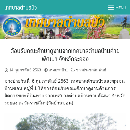
Skip
เทศบาลตำบลปัว
MENU
to
content
DWQA Ask Question
DWQA Questions
ต้อนรับคณะศึกษาดูงานจากเทศบาลตำบลบ้านค่าย
กองการศึกษา
พัฒนา จังหวัดระยอง
กองคลัง
14 กุมภาพันธ์ 2563
เทศบาลปัว1
ข่าวประชาสัมพันธ์
ช่วงบ่ายวันนี้ 6 กุมภาพันธ์ 2563 เทศบาลตำบลปัวและชุมชน
กองช่าง
บ้านขอน หมู่ที่ 1 ให้การต้อนรับคณะศึกษาดูงานด้านการ
จัดการขยะที่ต้นทาง จากเทศบาลตำบลบ้านค่ายพัฒนา จังหวัด
กองยุทธศาสตร์และงบประมาณ
ระยอง ณ วัดราชสีมา(วัดบ้านขอน)
กองสาธารณสุขฯ
การเปิดเผยข้อมูลข่าวสารปี 2566 integrity transparency