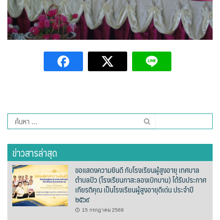
วรนครเพลส
วิดาโฮม
สลีพ&ฟิชชิ่ง
สวัสดีปัวโฮมสเตย์
สุขใจเฮ้าส์
ค้นหา
อิงขว้างโฮมสเตย์
สำหรับ:
อิงดอยปัว
ข่าวสารล่าสุด
ขอแสดงความยินดี กับโรงเรียนผู้สูงอายุ เทศบาล
อุ่นไอปัว
ตำบลปัว (โรงเรียนกาสะลองเบิกบาน) ได้รับประกาศ
เกียรติคุณ เป็นโรงเรียนผู้สูงอายุดีเด่น ประจำปี
อูปแก้วรีสอร์ท
๒๕๖๙
15 กรกฎาคม 2569
ฮอมฮักแกลเลอรี่