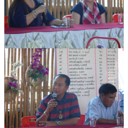
บ้านต้นคูณ
บ้านนาโฮมสเตย์
บ้านปัว ปลายนา
บ้านพักชมดอย
บ้านยลญภา
บ้านริมทุ่งรีสอร์ท
บ้านสวนศรีสุขโฮมสเตย์
บ้านฮิมนาปัว
บ้านไม้ปลายนา
ป.ปิ๊กโฮมสเตย์