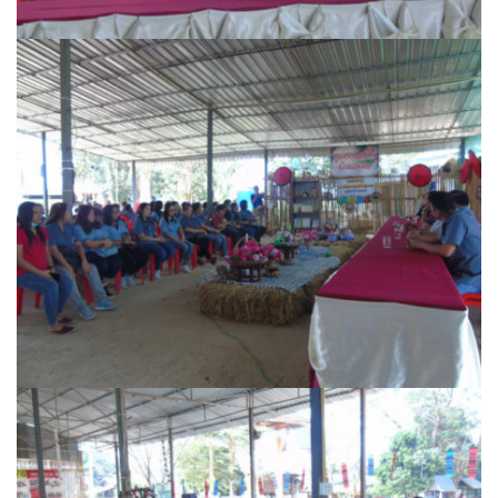
ปรางค์ทองแมนชั่น
ปวินท์ศิลป์แกลอรี่แอนด์รีสอร์ท
ปัว พาโนราม่า รีสอร์ท
ปัวตรึงใจ๋ รีสอร์ท
ปัวนาน่านแคมป์ปิ้ง
ปัวพัตรา โฮเทล
ปัวพาราไดซ์เพลส
ปัวสบายรีสอร์ท
ปัวเดอวิว บูติค รีสอร์ท