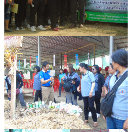
Amante Baristro Hotel & Cafe’ @Pua
C View Home
Deply
Go Hight ‘O Village
HOMU Villa
Montha Residence
Shanti – Retreat
กรีนฮิลล์รีสอร์ท
ก๋างโต้งคอฟฟี่รีสอร์ท
ชมพูภูคารีสอร์ท