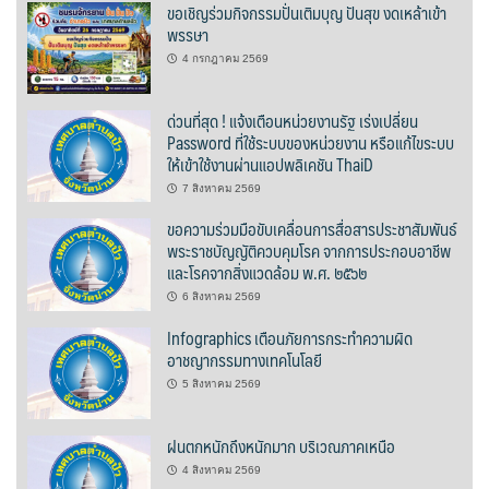
ขอเชิญร่วมกิจกรรมปั่นเติมบุญ ปันสุข งดเหล้าเข้า
พรรษา
ฮักปัวโฮเทล
4 กรกฎาคม 2569
เพลินใจ โฮมสเตย์
ด่วนที่สุด ! แจ้งเตือนหน่วยงานรัฐ เร่งเปลี่ยน
เฮือนกว่าง
Password ที่ใช้ระบบของหน่วยงาน หรือแก้ไขระบบ
ให้เข้าใช้งานผ่านแอปพลิเคชัน ThaiD
เฮือนสล่า โฮมสเตย์
7 สิงหาคม 2569
ขอความร่วมมือขับเคลื่อนการสื่อสารประชาสัมพันธ์
โกโก้วัลเล่ย์รีสอร์ท
พระราชบัญญัติควบคุมโรค จากการประกอบอาชีพ
และโรคจากสิ่งแวดล้อม พ.ศ. ๒๕๖๒
โบทานิกการ์เดนน่าน เกสเฮาส์
6 สิงหาคม 2569
Infographics เตือนภัยการกระทำความผิด
โรงแรมลีลาวดี
อาชญากรรมทางเทคโนโลยี
โรงแรมแสงอรุณ
5 สิงหาคม 2569
โรงแรมโกลเด้น
ฝนตกหนักถึงหนักมาก บริเวณภาคเหนือ
4 สิงหาคม 2569