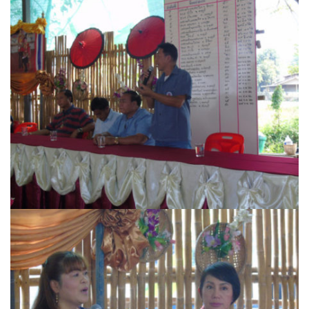
ต้นแหลงโฮมสเตย์
ตูบฮิมโต้งโฮมสเตย์
นครน่านอพาร์ทเม้น
นะลาวิวรีสอร์ท
นาต้นบัวโฮมสเตย์
น่านปัว รีสอร์ท
นาเหล่า เก๊าสลี โฮมสเตย์
นาไผ่ปัววิว
บวกบัววิวรีสอร์ท
บ้านกังหัน @ ปัวคอทเทจ