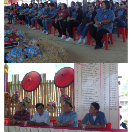
ปัวแฮปปี้รีสอร์ท
ปางชมภูโฮมสเตย์
ปาริชาติเพลส
ภิรมณเพลส
ภูรีสอร์ท
มองดูปัวคอทเทจ
ริมดอยรีสอร์ท
ริมน้ำปัวแคมป์ปิ้ง
ฤทธิ์รดาโฮม
ลองนอนนา