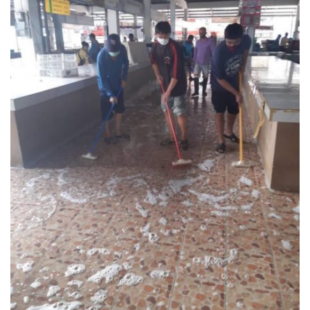
วรนครเพลส
วิดาโฮม
สลีพ&ฟิชชิ่ง
สวัสดีปัวโฮมสเตย์
สุขใจเฮ้าส์
อิงขว้างโฮมสเตย์
อิงดอยปัว
อุ่นไอปัว
อูปแก้วรีสอร์ท
ฮอมฮักแกลเลอรี่