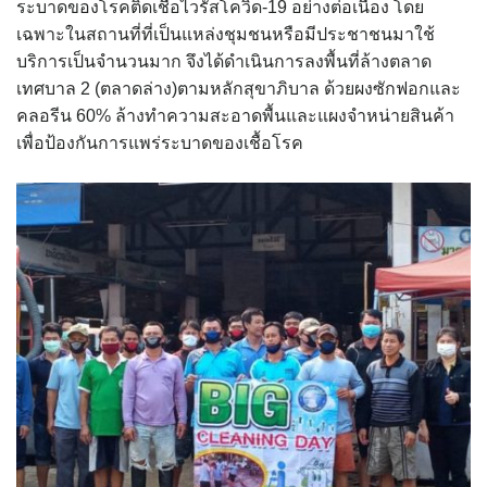
ระบาดของโรคติดเชื้อไวรัสโควิด-19 อย่างต่อเนื่อง โดย
assessment ITA2023
เฉพาะในสถานที่ที่เป็นแหล่งชุมชนหรือมีประชาชนมาใช้
บริการเป็นจำนวนมาก จึงได้ดำเนินการลงพื้นที่ล้างตลาด
ข้อกำหนดการใช้งาน
เทศบาล 2 (ตลาดล่าง)ตามหลักสุขาภิบาล ด้วยผงซักฟอกและ
คลอรีน 60% ล้างทำความสะอาดพื้นและแผงจำหน่ายสินค้า
ข้อมูลประชากร
เพื่อป้องกันการแพร่ระบาดของเชื้อโรค
ข้อมูลพื้นฐานของศูนย์บริการนักท่องเที่ยว เทศบาลตำบลปัว
ขั้นตอนการขอรับบริการ
งบแสดงฐานะการคลัง
งบแสดงฐานะการเงิน เทศบาลตำบลปัว ประจำปีงบประมาณ 2561
ติดต่อหน่วยงาน
ที่พัก