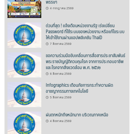
พรรษา
นโยบายความเป็นส่วนตัว
4 กรกฎาคม 2569
บริการออนไลน์ ESERVICE
ด่วนที่สุด ! แจ้งเตือนหน่วยงานรัฐ เร่งเปลี่ยน
Password ที่ใช้ระบบของหน่วยงาน หรือแก้ไขระบบ
ให้เข้าใช้งานผ่านแอปพลิเคชัน ThaiD
บุคลากร
7 สิงหาคม 2569
กองการศึกษา
ขอความร่วมมือขับเคลื่อนการสื่อสารประชาสัมพันธ์
พระราชบัญญัติควบคุมโรค จากการประกอบอาชีพ
และโรคจากสิ่งแวดล้อม พ.ศ. ๒๕๖๒
กองคลัง
6 สิงหาคม 2569
กองช่าง
Infographics เตือนภัยการกระทำความผิด
อาชญากรรมทางเทคโนโลยี
กองยุทธศาสตร์และงบประมาณ
5 สิงหาคม 2569
กองสาธารณสุขและสิ่งแวดล้อม
ฝนตกหนักถึงหนักมาก บริเวณภาคเหนือ
สำนักปลัดเทศบาล
4 สิงหาคม 2569