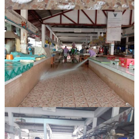
ฮักปัวโฮเทล
เพลินใจ โฮมสเตย์
เฮือนกว่าง
เฮือนสล่า โฮมสเตย์
โกโก้วัลเล่ย์รีสอร์ท
โบทานิกการ์เดนน่าน เกสเฮาส์
โรงแรมลีลาวดี
โรงแรมแสงอรุณ
โรงแรมโกลเด้น