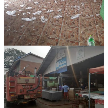
ปรางค์ทองแมนชั่น
ปวินท์ศิลป์แกลอรี่แอนด์รีสอร์ท
ปัว พาโนราม่า รีสอร์ท
ปัวตรึงใจ๋ รีสอร์ท
ปัวนาน่านแคมป์ปิ้ง
ปัวพัตรา โฮเทล
ปัวพาราไดซ์เพลส
ปัวสบายรีสอร์ท
ปัวเดอวิว บูติค รีสอร์ท