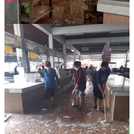
บ้านต้นคูณ
บ้านนาโฮมสเตย์
บ้านปัว ปลายนา
บ้านพักชมดอย
บ้านยลญภา
บ้านริมทุ่งรีสอร์ท
บ้านสวนศรีสุขโฮมสเตย์
บ้านฮิมนาปัว
บ้านไม้ปลายนา
ป.ปิ๊กโฮมสเตย์