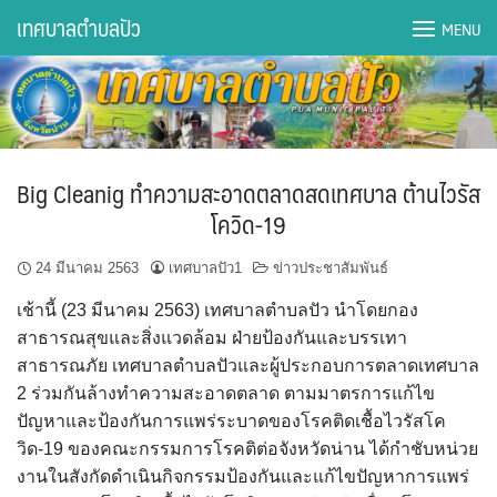
Skip
เทศบาลตำบลปัว
MENU
to
content
DWQA Ask Question
DWQA Questions
Big Cleanig ทำความสะอาดตลาดสดเทศบาล ต้านไวรัส
กองการศึกษา
โควิด-19
กองคลัง
24 มีนาคม 2563
เทศบาลปัว1
ข่าวประชาสัมพันธ์
เช้านี้ (23 มีนาคม 2563) เทศบาลตำบลปัว นำโดยกอง
กองช่าง
สาธารณสุขและสิ่งแวดล้อม ฝ่ายป้องกันและบรรเทา
สาธารณภัย เทศบาลตำบลปัวและผู้ประกอบการตลาดเทศบาล
กองยุทธศาสตร์และงบประมาณ
2 ร่วมกันล้างทำความสะอาดตลาด ตามมาตรการแก้ไข
ปัญหาและป้องกันการแพร่ระบาดของโรคติดเชื้อไวรัสโค
กองสาธารณสุขฯ
วิด-19 ของคณะกรรมการโรคติต่อจังหวัดน่าน ได้กำชับหน่วย
งานในสังกัดดำเนินกิจกรรมป้องกันและแก้ไขปัญหาการแพร่
การเปิดเผยข้อมูลข่าวสารปี 2566 integrity transparency