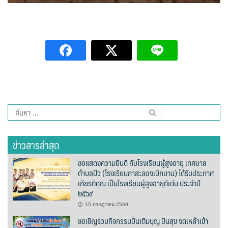
รถโดยสารประจำทาง ปัว – บ่อเกลือ
ลักษณาคาร์เร้นท์
สมบัติทัวร์ (ทุ่งช้าง – กรุงเทพฯ)
สุวัฒนายานยนต์
ธุรกิจสปา/ร้านนวด
ค้นหา
สำหรับ:
ติ๊ก นวดเพื่อสุขภาพ
ข่าวสารล่าสุด
วรนคร นวดเพื่อสุขภาพ
ขอแสดงความยินดี กับโรงเรียนผู้สูงอายุ เทศบาล
ตำบลปัว (โรงเรียนกาสะลองเบิกบาน) ได้รับประกาศ
สรีสราญนาสปา & วิว
เกียรติคุณ เป็นโรงเรียนผู้สูงอายุดีเด่น ประจำปี
๒๕๖๙
เฮือนปัว
15 กรกฎาคม 2569
ขอเชิญร่วมกิจกรรมปั่นเติมบุญ ปันสุข งดเหล้าเข้า
แวนด้านวดไทยเพื่อสุขภาพ