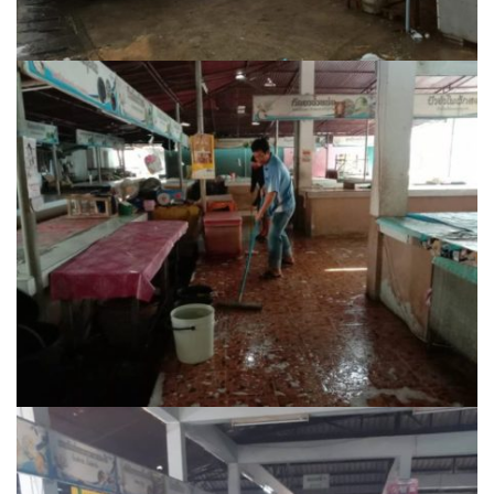
ปัวแฮปปี้รีสอร์ท
ปางชมภูโฮมสเตย์
ปาริชาติเพลส
ภิรมณเพลส
ภูรีสอร์ท
มองดูปัวคอทเทจ
ริมดอยรีสอร์ท
ริมน้ำปัวแคมป์ปิ้ง
ฤทธิ์รดาโฮม
ลองนอนนา