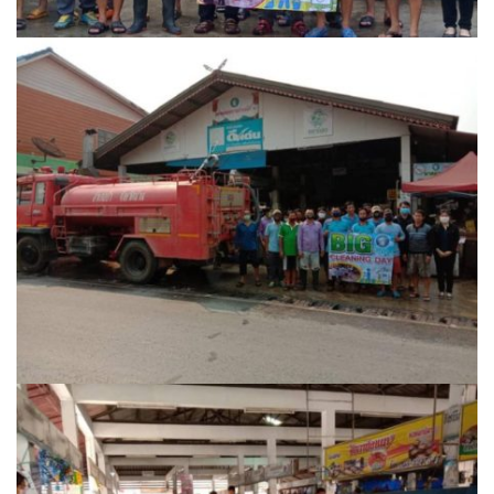
Amante Baristro Hotel & Cafe’ @Pua
C View Home
Deply
Go Hight ‘O Village
HOMU Villa
Montha Residence
Shanti – Retreat
กรีนฮิลล์รีสอร์ท
ก๋างโต้งคอฟฟี่รีสอร์ท
ชมพูภูคารีสอร์ท