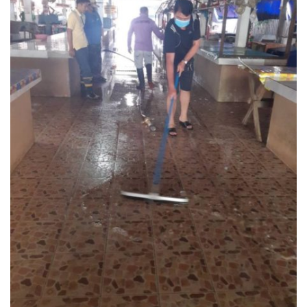
โฮมปอย
ไร่ต้นรักออร์แกนิคฟาร์ม
ไร่ศรีทองโฮมสเตย์
ไร่หลวงเทพโฮมสเตย์
ธุรกิจนำเที่ยว/ตัวแทนท่องเที่ยว
ธุรกิจรถเช่า/รถโดยสารสาธารณะ
กรีนบัสทัวร์
นครน่านทัวร์
ม่วนใจ๋ตี้ขนส่ง
รถโดยสารประจำทาง น่าน – ปัว