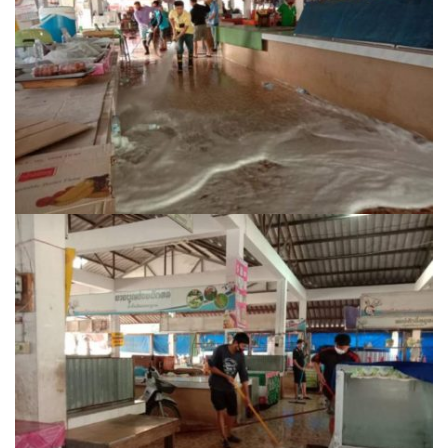
ต้นแหลงโฮมสเตย์
ตูบฮิมโต้งโฮมสเตย์
นครน่านอพาร์ทเม้น
นะลาวิวรีสอร์ท
นาต้นบัวโฮมสเตย์
น่านปัว รีสอร์ท
นาเหล่า เก๊าสลี โฮมสเตย์
นาไผ่ปัววิว
บวกบัววิวรีสอร์ท
บ้านกังหัน @ ปัวคอทเทจ