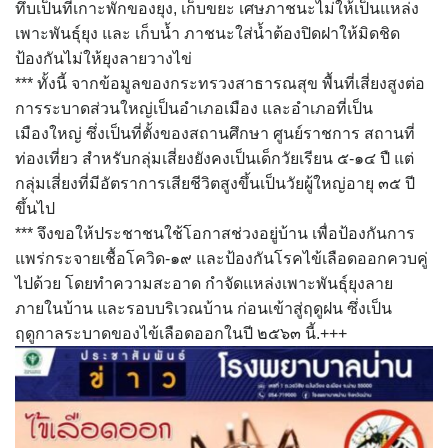
Amante Baristro Hotel & Cafe’ @Pua
ทึบเป็นที่เกาะพักของยุง, เก็บขยะ เศษภาชนะไม่ให้เป็นแหล่ง
เพาะพันธุ์ยุง และ เก็บน้ำ ภาชนะใส่น้ำต้องปิดฝาให้มิดชิด
C View Home
ป้องกันไม่ให้ยุงลายวางไข่
*** ทั้งนี้ จากข้อมูลของกระทรวงสาธารณสุข พื้นที่เสี่ยงสูงต่อ
Deply
การระบาดส่วนใหญ่เป็นอำเภอเมือง และอำเภอที่เป็น
เมืองใหญ่ ซึ่งเป็นที่ตั้งของสถานศึกษา ศูนย์ราชการ สถานที่
Go Hight ‘O Village
ท่องเที่ยว สำหรับกลุ่มเสี่ยงยังคงเป็นเด็กวัยเรียน ๕-๑๔ ปื แต่
กลุ่มเสี่ยงที่มีอัตราการเสียชีวิตสูงขึ้นเป็นวัยผู้ใหญ่อายุ ๓๕ ปี
HOMU Villa
ขึ้นไป
*** จึงขอให้ประชาชนใช้โอกาสช่วงอยู่บ้าน เพื่อป้องกันการ
Montha Residence
แพร่กระจายเชื้อโควิด-๑๙ และป้องกันโรคไข้เลือดออกควบคู่
Shanti – Retreat
ไปด้วย โดยทำความสะอาด กำจัดแหล่งเพาะพันธุ์ยุงลาย
ภายในบ้าน และรอบบริเวณบ้าน ก่อนเข้าสู่ฤดูฝน ซึ่งเป็น
กรีนฮิลล์รีสอร์ท
ฤดูกาลระบาดของไข้เลือดออกในปี ๒๕๖๓ นี้.+++
ก๋างโต้งคอฟฟี่รีสอร์ท
ชมพูภูคารีสอร์ท