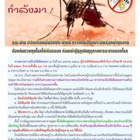
ต้นแหลงโฮมสเตย์
ตูบฮิมโต้งโฮมสเตย์
นครน่านอพาร์ทเม้น
นะลาวิวรีสอร์ท
นาต้นบัวโฮมสเตย์
น่านปัว รีสอร์ท
นาเหล่า เก๊าสลี โฮมสเตย์
นาไผ่ปัววิว
บวกบัววิวรีสอร์ท
บ้านกังหัน @ ปัวคอทเทจ