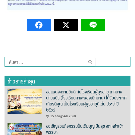
บ้านต้นคูณ
บ้านนาโฮมสเตย์
บ้านปัว ปลายนา
บ้านพักชมดอย
ค้นหา
บ้านยลญภา
สำหรับ:
บ้านริมทุ่งรีสอร์ท
ข่าวสารล่าสุด
ขอแสดงความยินดี กับโรงเรียนผู้สูงอายุ เทศบาล
บ้านสวนศรีสุขโฮมสเตย์
ตำบลปัว (โรงเรียนกาสะลองเบิกบาน) ได้รับประกาศ
เกียรติคุณ เป็นโรงเรียนผู้สูงอายุดีเด่น ประจำปี
บ้านฮิมนาปัว
๒๕๖๙
15 กรกฎาคม 2569
บ้านไม้ปลายนา
ขอเชิญร่วมกิจกรรมปั่นเติมบุญ ปันสุข งดเหล้าเข้า
พรรษา
ป.ปิ๊กโฮมสเตย์