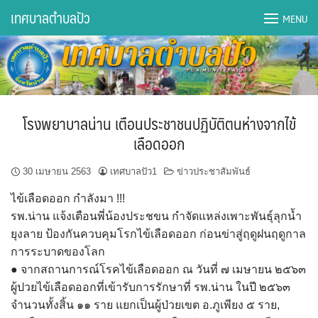
Skip
เทศบาลตำบลปัว
MENU
to
content
DWQA Ask Question
DWQA Questions
โรงพยาบาลน่าน เตือนประชาชนปฏิบัติตนห่างจากไข้
กองการศึกษา
เลือดออก
กองคลัง
30 เมษายน 2563
เทศบาลปัว1
ข่าวประชาสัมพันธ์
ไข้เลือดออก กำลังมา !!!
กองช่าง
รพ.น่าน แจ้งเตือนพี่น้องประชขน กำจัดแหล่งเพาะพันธุ์ลุกน้ำ
ยุงลาย ป้องกันควบคุมโรกไข้เลือดออก ก่อนข่าสู่ฤดูฝนฤดูกาล
กองยุทธศาสตร์และงบประมาณ
การระบาดของโลก
● จากสถานการณ์โรคไข้เลือดออก ณ วันที่ ๗ เมษายน ๒๕๖๓
กองสาธารณสุขฯ
ผู้ปวยไข้เลือดออกที่เข้ารับการรักษาที่ รพ.น่าน ในปี ๒๕๖๓
จำนวนทั้งสิ้น ๑๑ ราย แยกเป็นผู้ป่วยเขต อ.ภูเพียง ๕ ราย,
การเปิดเผยข้อมูลข่าวสารปี 2566 integrity transparency