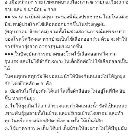
อ..เมืองน่าน ๓ ราย (เขตเทศบาลเมืองน่าน ๒ ราย) อ.เวียงสา ๒
assessment ITA2023
ราย และ อ.นาน้อย ๑ ราย
●● รพ.น่าน เป็นห่วงสุขภาพของพี่น้องประชาชน โดยในแต่ละ
ข้อกำหนดการใช้งาน
ปีจะพบผู้ปวยโรคไข้เลือดออกมากขึ้นในช่วงฤดูฝน
(พฤษภาคม-สิงหาคม) รวมทั้งในช่วงสถานการณ์แพร่ระบาด
ข้อมูลประชากร
ของโรคโควิด-ด๙ หากป่วยเป็นไข้เลือดออกร่วมด้วย จะทำให้
การรักษายุ่งยาก อาการรุนแรงมากขึ้น
ข้อมูลพื้นฐานของศูนย์บริการนักท่องเที่ยว เทศบาลตำบลปัว
●●● ในปัจจุบันการระบาดของโรคไข้เลือดออกทวีความ
ขั้นตอนการขอรับบริการ
รุนแรง และไม่ได้จำกัดเฉพาะในเด็กอีกต่อไป ไข้เลือดออกเป็น
ได้
งบแสดงฐานะการคลัง
ในคนทุกเพศทุกวัย จึงขอแนะนำให้ป้องกันตนเองไม่ให้ถูกยุง
กัด โดยยึดหลัก ๓ ก. คือ
งบแสดงฐานะการเงิน เทศบาลตำบลปัว ประจำปีงบประมาณ 2561
๑. ป้องกันไม่ให้ยุงกัด ได้แก่ ใส่เสื้อผ้าสีอ่อน ไม่อยู่ในที่มืด อับ
ชื้น ทายากันยุง
ติดต่อหน่วยงาน
๒. ไม่ให้ยุงเกิด ได้แก่ สำรวจและกำจัดแหล่งน้ำขังที่เป็นแหล่ง
เพาะพันธุ์ยุงลายทั้งในบ้าน และบริเวณบ้านโดยรอบ และทำ
ที่พัก
ทุกวันหรืออย่างน้อยสัปดาห์ละ ๑ ครั้ง ให้เป็นนิสัย
๓. ใช้มาตรการ ๓ เก็บ ได้แก่ เก็บบ้านให้สะอาด ไม่ให้มีมุมอับ