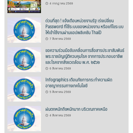
4 กรกฎาคม 2569
ปรางค์ทองแมนชั่น
ด่วนที่สุด ! แจ้งเตือนหน่วยงานรัฐ เร่งเปลี่ยน
Password ที่ใช้ระบบของหน่วยงาน หรือแก้ไขระบบ
ปวินท์ศิลป์แกลอรี่แอนด์รีสอร์ท
ให้เข้าใช้งานผ่านแอปพลิเคชัน ThaiD
ปัว พาโนราม่า รีสอร์ท
7 สิงหาคม 2569
ขอความร่วมมือขับเคลื่อนการสื่อสารประชาสัมพันธ์
ปัวตรึงใจ๋ รีสอร์ท
พระราชบัญญัติควบคุมโรค จากการประกอบอาชีพ
และโรคจากสิ่งแวดล้อม พ.ศ. ๒๕๖๒
ปัวนาน่านแคมป์ปิ้ง
6 สิงหาคม 2569
Infographics เตือนภัยการกระทำความผิด
ปัวพัตรา โฮเทล
อาชญากรรมทางเทคโนโลยี
5 สิงหาคม 2569
ปัวพาราไดซ์เพลส
ฝนตกหนักถึงหนักมาก บริเวณภาคเหนือ
ปัวสบายรีสอร์ท
4 สิงหาคม 2569
ปัวเดอวิว บูติค รีสอร์ท