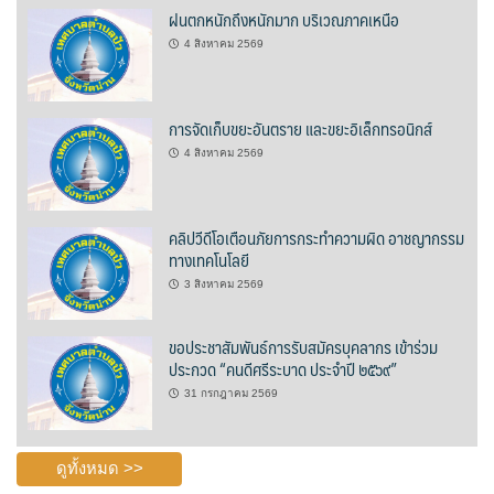
ฝนตกหนักถึงหนักมาก บริเวณภาคเหนือ
นโยบายความเป็นส่วนตัว
4 สิงหาคม 2569
บริการออนไลน์ ESERVICE
การจัดเก็บขยะอันตราย และขยะอิเล็กทรอนิกส์
บุคลากร
4 สิงหาคม 2569
กองการศึกษา
คลิปวีดีโอเตือนภัยการกระทำความผิด อาชญากรรม
กองคลัง
ทางเทคโนโลยี
3 สิงหาคม 2569
กองช่าง
ขอประชาสัมพันธ์การรับสมัครบุคลากร เข้าร่วม
กองยุทธศาสตร์และงบประมาณ
ประกวด “คนดีศรีระบาด ประจำปี ๒๕๖๙”
31 กรกฎาคม 2569
กองสาธารณสุขและสิ่งแวดล้อม
สำนักปลัดเทศบาล
ดูทั้งหมด >>