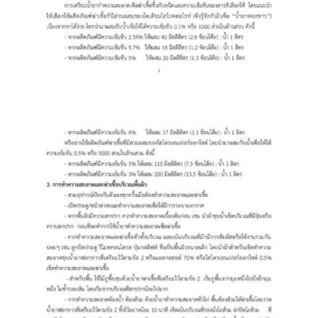
Amante Baristro Hotel & Cafe’ @Pua
C View Home
Deply
Go Hight ‘O Village
HOMU Villa
Montha Residence
Shanti – Retreat
กรีนฮิลล์รีสอร์ท
ก๋างโต้งคอฟฟี่รีสอร์ท
ชมพูภูคารีสอร์ท