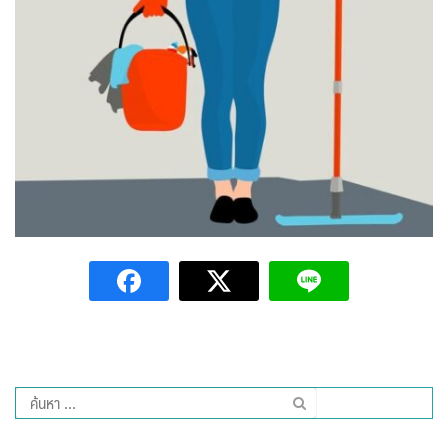
โฮมปอย
ไร่ต้นรักออร์แกนิคฟาร์ม
ไร่ศรีทองโฮมสเตย์
ไร่หลวงเทพโฮมสเตย์
ธุรกิจนำเที่ยว/ตัวแทนท่องเที่ยว
ธุรกิจรถเช่า/รถโดยสารสาธารณะ
กรีนบัสทัวร์
นครน่านทัวร์
ม่วนใจ๋ตี้ขนส่ง
ค้นหา
รถโดยสารประจำทาง น่าน – ปัว
สำหรับ: