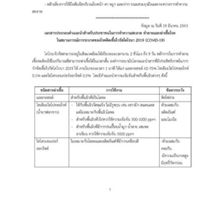
บ้านต้นคูณ
บ้านนาโฮมสเตย์
บ้านปัว ปลายนา
บ้านพักชมดอย
บ้านยลญภา
บ้านริมทุ่งรีสอร์ท
บ้านสวนศรีสุขโฮมสเตย์
บ้านฮิมนาปัว
บ้านไม้ปลายนา
ป.ปิ๊กโฮมสเตย์