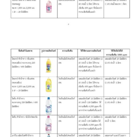
ปัวแฮปปี้รีสอร์ท
ปางชมภูโฮมสเตย์
ปาริชาติเพลส
ภิรมณเพลส
ภูรีสอร์ท
มองดูปัวคอทเทจ
ริมดอยรีสอร์ท
ริมน้ำปัวแคมป์ปิ้ง
ฤทธิ์รดาโฮม
ลองนอนนา