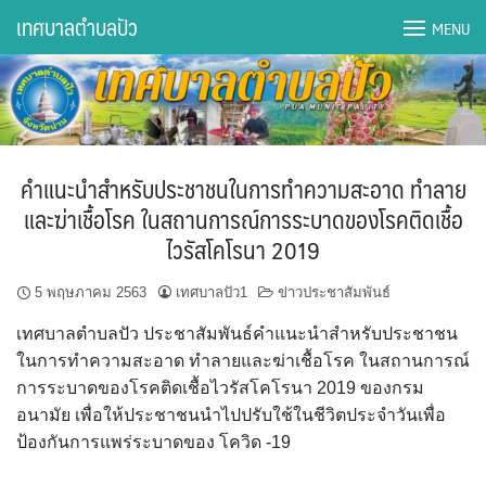
Skip
เทศบาลตำบลปัว
MENU
to
content
DWQA Ask Question
DWQA Questions
คำแนะนำสำหรับประชาชนในการทำความสะอาด ทำลาย
กองการศึกษา
และฆ่าเชื้อโรค ในสถานการณ์การระบาดของโรคติดเชื้อ
ไวรัสโคโรนา 2019
กองคลัง
5 พฤษภาคม 2563
เทศบาลปัว1
ข่าวประชาสัมพันธ์
กองช่าง
เทศบาลตำบลปัว ประชาสัมพันธ์คำแนะนำสำหรับประชาชน
กองยุทธศาสตร์และงบประมาณ
ในการทำความสะอาด ทำลายและฆ่าเชื้อโรค ในสถานการณ์
การระบาดของโรคติดเชื้อไวรัสโคโรนา 2019 ของกรม
กองสาธารณสุขฯ
อนามัย เพื่อให้ประชาชนนำไปปรับใช้ในชีวิตประจำวันเพื่อ
ป้องกันการแพร่ระบาดของ โควิด -19
การเปิดเผยข้อมูลข่าวสารปี 2566 integrity transparency