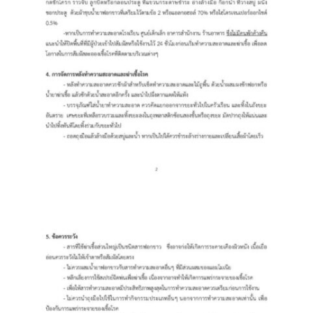
ต้นแหลงโฮมสเตย์
ตูบฮิมโต้งโฮมสเตย์
นครน่านอพาร์ทเม้น
นะลาวิวรีสอร์ท
นาต้นบัวโฮมสเตย์
น่านปัว รีสอร์ท
นาเหล่า เก๊าสลี โฮมสเตย์
นาไผ่ปัววิว
บวกบัววิวรีสอร์ท
บ้านกังหัน @ ปัวคอทเทจ