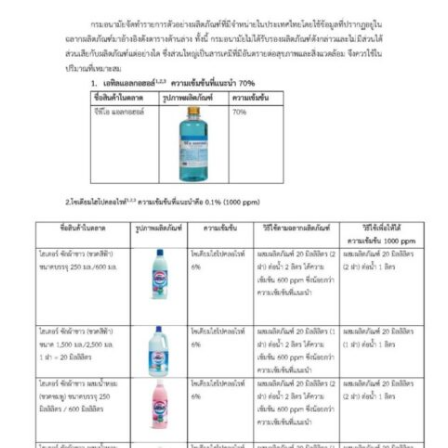
ปรางค์ทองแมนชั่น
ปวินท์ศิลป์แกลอรี่แอนด์รีสอร์ท
ปัว พาโนราม่า รีสอร์ท
ปัวตรึงใจ๋ รีสอร์ท
ปัวนาน่านแคมป์ปิ้ง
ปัวพัตรา โฮเทล
ปัวพาราไดซ์เพลส
ปัวสบายรีสอร์ท
ปัวเดอวิว บูติค รีสอร์ท