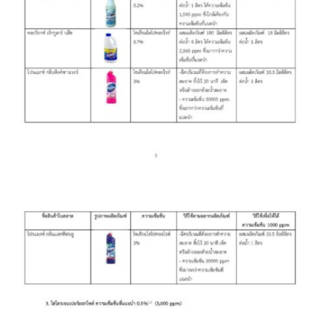
วรนครเพลส
วิดาโฮม
สลีพ&ฟิชชิ่ง
สวัสดีปัวโฮมสเตย์
สุขใจเฮ้าส์
อิงขว้างโฮมสเตย์
อิงดอยปัว
อุ่นไอปัว
อูปแก้วรีสอร์ท
ฮอมฮักแกลเลอรี่