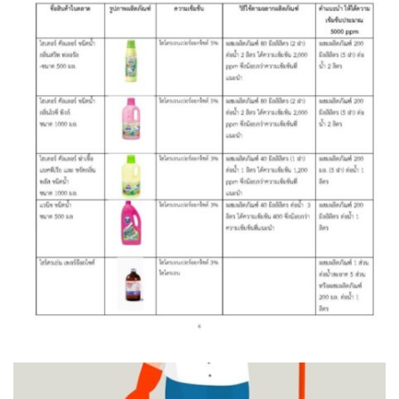
ฮักปัวโฮเทล
เพลินใจ โฮมสเตย์
เฮือนกว่าง
เฮือนสล่า โฮมสเตย์
โกโก้วัลเล่ย์รีสอร์ท
โบทานิกการ์เดนน่าน เกสเฮาส์
โรงแรมลีลาวดี
โรงแรมแสงอรุณ
โรงแรมโกลเด้น