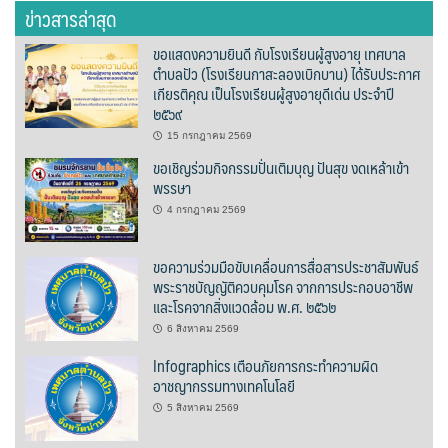
ข่าวสารล่าสุด
รถโดยสารประจำทาง ปัว – บ่อเกลือ
ขอแสดงความยินดี กับโรงเรียนผู้สูงอายุ เทศบาล
ลักษณาคาร์เร้นท์
ตำบลปัว (โรงเรียนกาสะลองเบิกบาน) ได้รับประกาศ
เกียรติคุณ เป็นโรงเรียนผู้สูงอายุดีเด่น ประจำปี
สมบัติทัวร์ (ทุ่งช้าง – กรุงเทพฯ)
๒๕๖๙
15 กรกฎาคม 2569
สุวัฒนายานยนต์
ขอเชิญร่วมกิจกรรมปั่นเติมบุญ ปันสุข งดเหล้าเข้า
พรรษา
ธุรกิจสปา/ร้านนวด
4 กรกฎาคม 2569
ติ๊ก นวดเพื่อสุขภาพ
ขอความร่วมมือขับเคลื่อนการสื่อสารประชาสัมพันธ์
พระราชบัญญัติควบคุมโรค จากการประกอบอาชีพ
วรนคร นวดเพื่อสุขภาพ
และโรคจากสิ่งแวดล้อม พ.ศ. ๒๕๖๒
6 สิงหาคม 2569
สรีสราญนาสปา & วิว
Infographics เตือนภัยการกระทำความผิด
อาชญากรรมทางเทคโนโลยี
เฮือนปัว
5 สิงหาคม 2569
แวนด้านวดไทยเพื่อสุขภาพ