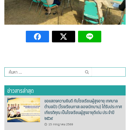
บ้านต้นคูณ
บ้านนาโฮมสเตย์
บ้านปัว ปลายนา
บ้านพักชมดอย
บ้านยลญภา
ค้นหา
บ้านริมทุ่งรีสอร์ท
สำหรับ:
ข่าวสารล่าสุด
บ้านสวนศรีสุขโฮมสเตย์
ขอแสดงความยินดี กับโรงเรียนผู้สูงอายุ เทศบาล
บ้านฮิมนาปัว
ตำบลปัว (โรงเรียนกาสะลองเบิกบาน) ได้รับประกาศ
เกียรติคุณ เป็นโรงเรียนผู้สูงอายุดีเด่น ประจำปี
บ้านไม้ปลายนา
๒๕๖๙
15 กรกฎาคม 2569
ป.ปิ๊กโฮมสเตย์