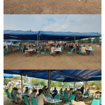
ต้นแหลงโฮมสเตย์
ตูบฮิมโต้งโฮมสเตย์
นครน่านอพาร์ทเม้น
นะลาวิวรีสอร์ท
นาต้นบัวโฮมสเตย์
น่านปัว รีสอร์ท
นาเหล่า เก๊าสลี โฮมสเตย์
นาไผ่ปัววิว
บวกบัววิวรีสอร์ท
บ้านกังหัน @ ปัวคอทเทจ