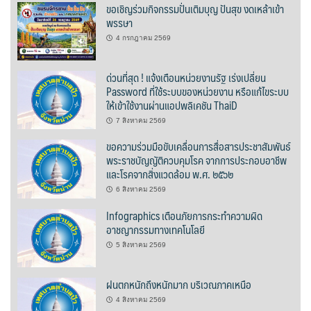
ขอเชิญร่วมกิจกรรมปั่นเติมบุญ ปันสุข งดเหล้าเข้า
พรรษา
ปรางค์ทองแมนชั่น
4 กรกฎาคม 2569
ปวินท์ศิลป์แกลอรี่แอนด์รีสอร์ท
ด่วนที่สุด ! แจ้งเตือนหน่วยงานรัฐ เร่งเปลี่ยน
Password ที่ใช้ระบบของหน่วยงาน หรือแก้ไขระบบ
ปัว พาโนราม่า รีสอร์ท
ให้เข้าใช้งานผ่านแอปพลิเคชัน ThaiD
7 สิงหาคม 2569
ปัวตรึงใจ๋ รีสอร์ท
ขอความร่วมมือขับเคลื่อนการสื่อสารประชาสัมพันธ์
ปัวนาน่านแคมป์ปิ้ง
พระราชบัญญัติควบคุมโรค จากการประกอบอาชีพ
และโรคจากสิ่งแวดล้อม พ.ศ. ๒๕๖๒
ปัวพัตรา โฮเทล
6 สิงหาคม 2569
Infographics เตือนภัยการกระทำความผิด
ปัวพาราไดซ์เพลส
อาชญากรรมทางเทคโนโลยี
5 สิงหาคม 2569
ปัวสบายรีสอร์ท
ฝนตกหนักถึงหนักมาก บริเวณภาคเหนือ
ปัวเดอวิว บูติค รีสอร์ท
4 สิงหาคม 2569