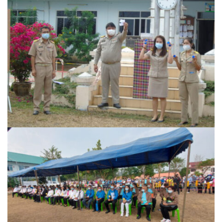
Amante Baristro Hotel & Cafe’ @Pua
C View Home
Deply
Go Hight ‘O Village
HOMU Villa
Montha Residence
Shanti – Retreat
กรีนฮิลล์รีสอร์ท
ก๋างโต้งคอฟฟี่รีสอร์ท
ชมพูภูคารีสอร์ท