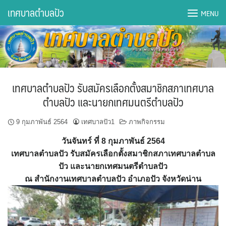
Skip
เทศบาลตำบลปัว
MENU
to
content
DWQA Ask Question
DWQA Questions
เทศบาลตำบลปัว รับสมัครเลือกตั้งสมาชิกสภาเทศบาล
กองการศึกษา
ตำบลปัว และนายกเทศมนตรีตำบลปัว
กองคลัง
9 กุมภาพันธ์ 2564
เทศบาลปัว1
ภาพกิจกรรม
วันจันทร์ ที่ 8 กุมภาพันธ์ 2564
กองช่าง
เทศบาลตำบลปัว รับสมัครเลือกตั้งสมาชิกสภาเทศบาลตำบล
ปัว และนายกเทศมนตรีตำบลปัว
กองยุทธศาสตร์และงบประมาณ
ณ สำนักงานเทศบาลตำบลปัว อำเภอปัว จังหวัดน่าน
กองสาธารณสุขฯ
การเปิดเผยข้อมูลข่าวสารปี 2566 integrity transparency