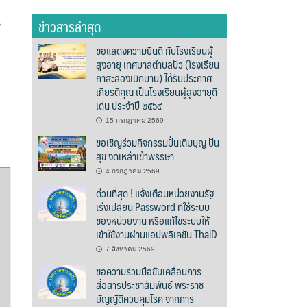
ข่าวสารล่าสุด
น
ขอแสดงความยินดี กับโรงเรียนผู้
สูงอายุ เทศบาลตำบลปัว (โรงเรียน
กาสะลองเบิกบาน) ได้รับประกาศ
เกียรติคุณ เป็นโรงเรียนผู้สูงอายุดี
เด่น ประจำปี ๒๕๖๙
15 กรกฎาคม 2569
ขอเชิญร่วมกิจกรรมปั่นเติมบุญ ปัน
สุข งดเหล้าเข้าพรรษา
4 กรกฎาคม 2569
ด่วนที่สุด ! แจ้งเตือนหน่วยงานรัฐ
เร่งเปลี่ยน Password ที่ใช้ระบบ
ของหน่วยงาน หรือแก้ไขระบบให้
เข้าใช้งานผ่านแอปพลิเคชัน ThaiD
7 สิงหาคม 2569
ขอความร่วมมือขับเคลื่อนการ
สื่อสารประชาสัมพันธ์ พระราช
บัญญัติควบคุมโรค จากการ