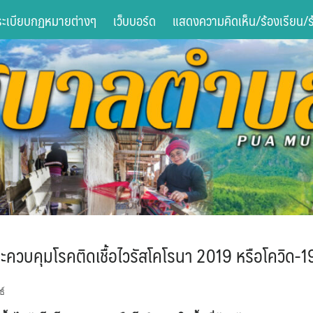
ระเบียบกฏหมายต่างๆ
เว็บบอร์ด
แสดงความคิดเห็น/ร้องเรียน/ร้
วบคุมโรคติดเชื้อไวรัสโคโรนา 2019 หรือโควิด-19 ใ
ธ์