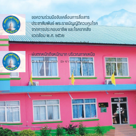
ขอความร่วมมือขับเคลื่อนการสื่อสาร
ประชาสัมพันธ์ พระราชบัญญัติควบคุมโรค
จากการประกอบอาชีพ และโรคจากสิ่ง
แวดล้อม พ.ศ. ๒๕๖๒
6 สิงหาคม 2569
ข่าวประชาสัมพันธ์
ฝนตกหนักถึงหนักมาก บริเวณภาคเหนือ
4 สิงหาคม 2569
ข่าวประชาสัมพันธ์