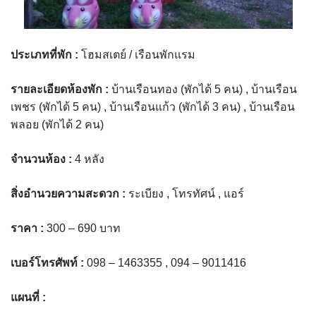
assessment ITA2023
ข้อกำหนดการใช้งาน
ประเภทที่พัก
:
โฮมสเตย์ / เรือนพักแรม
ข้อมูลประชากร
รายละเอียดห้องพัก
:
บ้านเรือนทอง (พักได้ 5 คน) , บ้านเรือน
เพชร (พักได้ 5 คน) , บ้านเรือนแก้ว (พักได้ 3 คน) , บ้านเรือน
ข้อมูลพื้นฐานของศูนย์บริการนักท่องเที่ยว เทศบาลตำบลปัว
พลอย (พักได้ 2 คน)
ขั้นตอนการขอรับบริการ
จำนวนห้อง
:
4 หลัง
งบแสดงฐานะการคลัง
สิ่งอำนวยความสะดวก
:
ระเบียง , โทรทัศน์ , แอร์
งบแสดงฐานะการเงิน เทศบาลตำบลปัว ประจำปีงบประมาณ 2561
ราคา
:
300 – 690 บาท
ติดต่อหน่วยงาน
เบอร์โทรศัพท์
:
098 – 1463355 , 094 – 9011416
ที่พัก
แผนที่ :