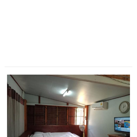
ต้นแหลงโฮมสเตย์
ตูบฮิมโต้งโฮมสเตย์
นครน่านอพาร์ทเม้น
นะลาวิวรีสอร์ท
นาต้นบัวโฮมสเตย์
น่านปัว รีสอร์ท
นาเหล่า เก๊าสลี โฮมสเตย์
นาไผ่ปัววิว
บวกบัววิวรีสอร์ท
บ้านกังหัน @ ปัวคอทเทจ