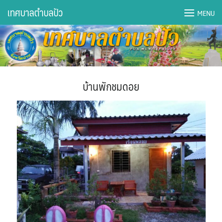
Skip
เทศบาลตำบลปัว
MENU
to
content
DWQA Ask Question
DWQA Questions
บ้านพักชมดอย
กองการศึกษา
กองคลัง
กองช่าง
กองยุทธศาสตร์และงบประมาณ
กองสาธารณสุขฯ
การเปิดเผยข้อมูลข่าวสารปี 2566 integrity transparency