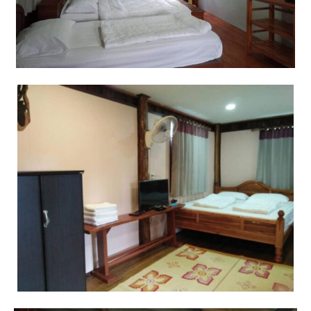
บ้านต้นคูณ
บ้านนาโฮมสเตย์
บ้านปัว ปลายนา
บ้านพักชมดอย
บ้านยลญภา
บ้านริมทุ่งรีสอร์ท
บ้านสวนศรีสุขโฮมสเตย์
บ้านฮิมนาปัว
บ้านไม้ปลายนา
ป.ปิ๊กโฮมสเตย์