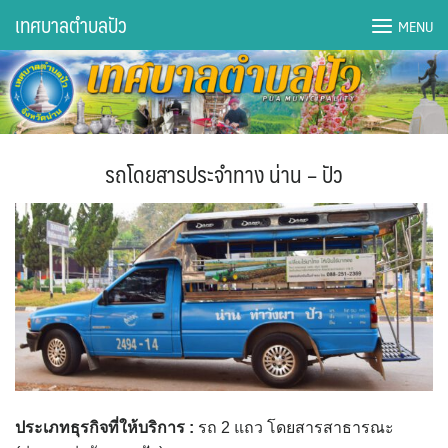
Skip
เทศบาลตำบลปัว
MENU
to
content
DWQA Ask Question
DWQA Questions
รถโดยสารประจำทาง น่าน – ปัว
กองการศึกษา
กองคลัง
กองช่าง
กองยุทธศาสตร์และงบประมาณ
กองสาธารณสุขฯ
ประเภทธุรกิจที่ให้บริการ
:
รถ 2 แถว โดยสารสาธารณะ
การเปิดเผยข้อมูลข่าวสารปี 2566 integrity transparency