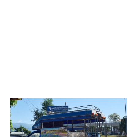
Amante Baristro Hotel & Cafe’ @Pua
C View Home
Deply
Go Hight ‘O Village
HOMU Villa
Montha Residence
Shanti – Retreat
กรีนฮิลล์รีสอร์ท
ก๋างโต้งคอฟฟี่รีสอร์ท
ชมพูภูคารีสอร์ท