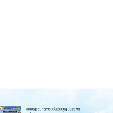
ขอเชิญร่วมกิจกรรมปั่นเติมบุญ ปันสุข งด