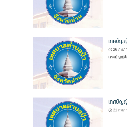
เทศบัญญั
26 กุมภา
เทศบัญญัติ
เทศบัญญั
21 กุมภา