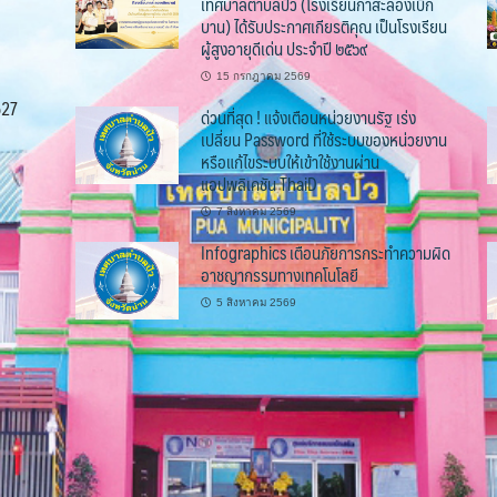
เทศบาลตำบลปัว (โรงเรียนกาสะลองเบิก
บาน) ได้รับประกาศเกียรติคุณ เป็นโรงเรียน
ผู้สูงอายุดีเด่น ประจำปี ๒๕๖๙
15 กรกฎาคม 2569
527
ด่วนที่สุด ! แจ้งเตือนหน่วยงานรัฐ เร่ง
เปลี่ยน Password ที่ใช้ระบบของหน่วยงาน
หรือแก้ไขระบบให้เข้าใช้งานผ่าน
แอปพลิเคชัน ThaiD
7 สิงหาคม 2569
Infographics เตือนภัยการกระทำความผิด
อาชญากรรมทางเทคโนโลยี
5 สิงหาคม 2569