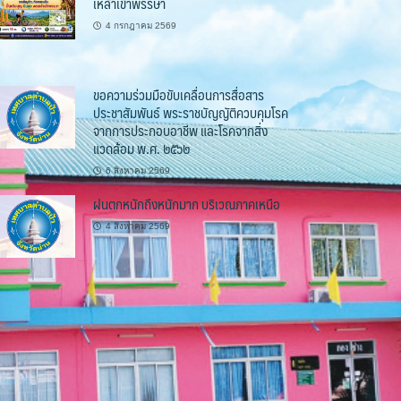
เหล้าเข้าพรรษา
4 กรกฎาคม 2569
ขอความร่วมมือขับเคลื่อนการสื่อสาร
ประชาสัมพันธ์ พระราชบัญญัติควบคุมโรค
จากการประกอบอาชีพ และโรคจากสิ่ง
แวดล้อม พ.ศ. ๒๕๖๒
6 สิงหาคม 2569
ฝนตกหนักถึงหนักมาก บริเวณภาคเหนือ
4 สิงหาคม 2569