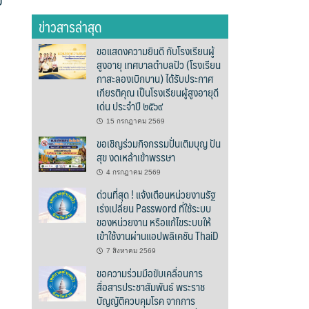
ข่าวสารล่าสุด
ขอแสดงความยินดี กับโรงเรียนผู้
สูงอายุ เทศบาลตำบลปัว (โรงเรียน
กาสะลองเบิกบาน) ได้รับประกาศ
เกียรติคุณ เป็นโรงเรียนผู้สูงอายุดี
เด่น ประจำปี ๒๕๖๙
15 กรกฎาคม 2569
ขอเชิญร่วมกิจกรรมปั่นเติมบุญ ปัน
สุข งดเหล้าเข้าพรรษา
4 กรกฎาคม 2569
ด่วนที่สุด ! แจ้งเตือนหน่วยงานรัฐ
เร่งเปลี่ยน Password ที่ใช้ระบบ
ของหน่วยงาน หรือแก้ไขระบบให้
เข้าใช้งานผ่านแอปพลิเคชัน ThaiD
7 สิงหาคม 2569
ขอความร่วมมือขับเคลื่อนการ
สื่อสารประชาสัมพันธ์ พระราช
บัญญัติควบคุมโรค จากการ