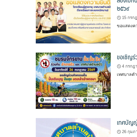
๒๕๖๙
15 กรก
ขอแสดงความ
ขอเชิญร่
4 กรกฎ
เทศบาลตำบ
เทศบัญญั
26 กุมภา