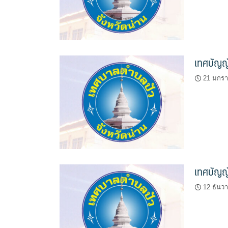
เทศบัญญั
21 มกร
เทศบัญญ
12 ธันว