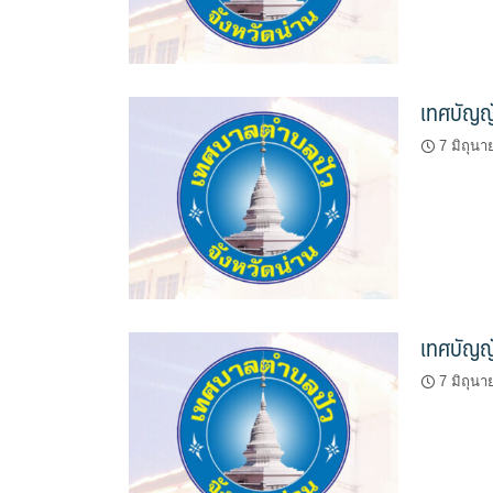
เทศบัญญั
7 มิถุน
เทศบัญญั
7 มิถุน