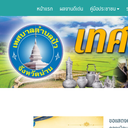
Skip
หน้าแรก
ผลงานดีเด่น
คู่มือประชาชน
to
content
ขอแสดงคว
ลองเบิกบา