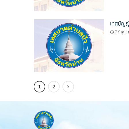
เทศบัญญั
7 มิถุน
1
2