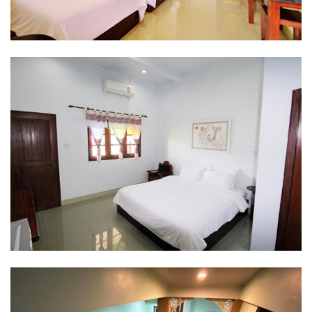
บ้านต้นคูณ
บ้านนาโฮมสเตย์
บ้านปัว ปลายนา
บ้านพักชมดอย
บ้านยลญภา
บ้านริมทุ่งรีสอร์ท
บ้านสวนศรีสุขโฮมสเตย์
บ้านฮิมนาปัว
บ้านไม้ปลายนา
ป.ปิ๊กโฮมสเตย์