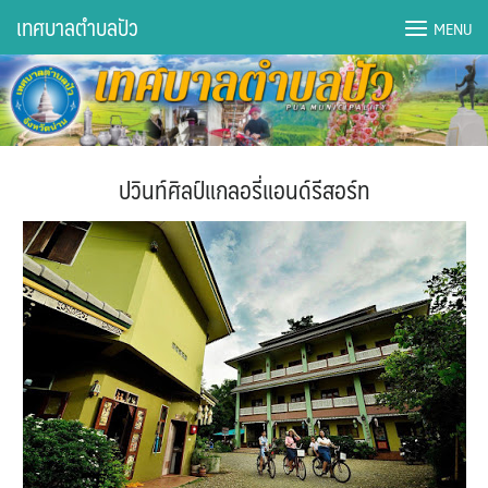
Skip
เทศบาลตำบลปัว
MENU
to
content
DWQA Ask Question
DWQA Questions
ปวินท์ศิลป์แกลอรี่แอนด์รีสอร์ท
กองการศึกษา
กองคลัง
กองช่าง
กองยุทธศาสตร์และงบประมาณ
กองสาธารณสุขฯ
การเปิดเผยข้อมูลข่าวสารปี 2566 integrity transparency