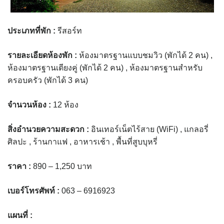
assessment ITA2023
ข้อกำหนดการใช้งาน
ประเภทที่พัก
:
รีสอร์ท
ข้อมูลประชากร
รายละเอียดห้องพัก
:
ห้องมาตรฐานแบบชมวิว (พักได้ 2 คน) ,
ห้องมาตรฐานเตียงคู่ (พักได้ 2 คน) , ห้องมาตรฐานสำหรับ
ข้อมูลพื้นฐานของศูนย์บริการนักท่องเที่ยว เทศบาลตำบลปัว
ครอบครัว (พักได้ 3 คน)
ขั้นตอนการขอรับบริการ
จำนวนห้อง
:
12 ห้อง
งบแสดงฐานะการคลัง
สิ่งอำนวยความสะดวก
:
อินเทอร์เน็ตไร้สาย (WiFi) , แกลอรี่
ศิลปะ , ร้านกาแฟ , อาหารเช้า , พื้นที่สูบบุหรี่
งบแสดงฐานะการเงิน เทศบาลตำบลปัว ประจำปีงบประมาณ 2561
ราคา
:
890 – 1,250 บาท
ติดต่อหน่วยงาน
เบอร์โทรศัพท์
:
063 – 6916923
ที่พัก
แผนที่ :