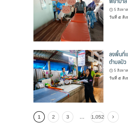
พยาบาล
5 สิงหา
วันที่ ๕ ส
ลงพื้นท
ตำบลปัว
5 สิงหา
วันที่ ๕ ส
1
2
3
…
1,052