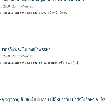
คม 2569
ภาพกิจกรรม
ิงหาคม พ.ศ. ๒๕๖๙ เวลา ๐๘.๑๔ น. เจ้าหน้าที่งาน […]
กบาตรวันพระ ในช่วงเข้าพรรษา
คม 2569
ภาพกิจกรรม
สิงหาคม พ.ศ. ๒๕๖๙ เวลา ๐๗.๐๐ น. นายฉัตรชัย ธนา […]
วยหญิงสูงอายุ ในเขตบ้านป่าลาน มีไข้หนาวสั่น นำส่งไปรักษา ณ โร