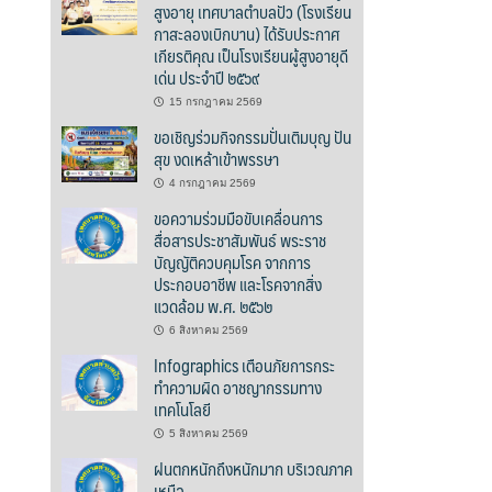
สูงอายุ เทศบาลตำบลปัว (โรงเรียน
กาสะลองเบิกบาน) ได้รับประกาศ
เกียรติคุณ เป็นโรงเรียนผู้สูงอายุดี
เด่น ประจำปี ๒๕๖๙
15 กรกฎาคม 2569
ขอเชิญร่วมกิจกรรมปั่นเติมบุญ ปัน
สุข งดเหล้าเข้าพรรษา
4 กรกฎาคม 2569
ขอความร่วมมือขับเคลื่อนการ
สื่อสารประชาสัมพันธ์ พระราช
บัญญัติควบคุมโรค จากการ
ประกอบอาชีพ และโรคจากสิ่ง
แวดล้อม พ.ศ. ๒๕๖๒
6 สิงหาคม 2569
Infographics เตือนภัยการกระ
ทำความผิด อาชญากรรมทาง
เทคโนโลยี
5 สิงหาคม 2569
ฝนตกหนักถึงหนักมาก บริเวณภาค
เหนือ