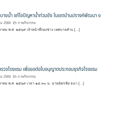
บายน้ำ แก้ไขปัญหาน้ำท่วมขัง ในเขตบ้านปรางค์พัฒนา ๑
คม 2569
ภาพกิจกรรม
ิงหาคม พ.ศ. ๒๕๖๙ เจ้าหน้าที่กองช่าง เทศบาลตำบ […]
รวจโรงแรม เพื่อขอต่อใบอนุญาตประกอบธุรกิจโรงแรม
คม 2569
ภาพกิจกรรม
สิงหาคม พ.ศ. ๒๕๖๙ เวลา ๑๔.๓๐ น. นายฉัตรชัย ธนา […]