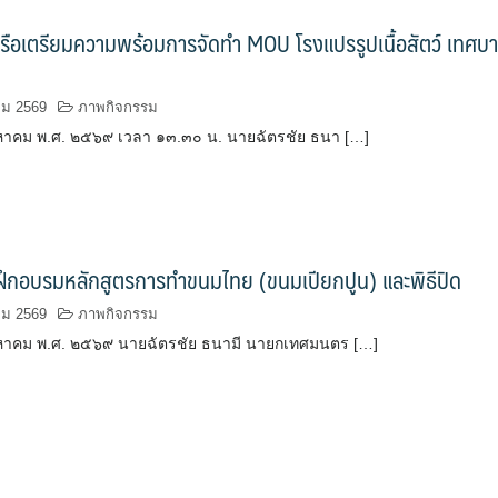
รือเตรียมความพร้อมการจัดทำ MOU โรงแปรรูปเนื้อสัตว์ เทศบ
คม 2569
ภาพกิจกรรม
สิงหาคม พ.ศ. ๒๕๖๙ เวลา ๑๓.๓๐ น. นายฉัตรชัย ธนา […]
ฝึกอบรมหลักสูตรการทำขนมไทย (ขนมเปียกปูน) และพิธีปิด
คม 2569
ภาพกิจกรรม
สิงหาคม พ.ศ. ๒๕๖๙ นายฉัตรชัย ธนามี นายกเทศมนตร […]