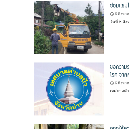
ซ่อมแซมไ
6 สิงหา
วันที่ ๖ ส
ขอความร่
โรค จาก
6 สิงหา
เทศบาลตำบ
ออกให้คว