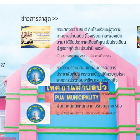
ข่าวสารล่าสุด >>
ขอแสดงความยินดี กับโรงเรียนผู้สูงอายุ
เทศบาลตำบลปัว (โรงเรียนกาสะลองเบิก
บาน) ได้รับประกาศเกียรติคุณ เป็นโรงเรียน
ผู้สูงอายุดีเด่น ประจำปี ๒๕๖๙
15 กรกฎาคม 2569
ภาพกิจกรรม
527
ขอความร่วมมือขับเคลื่อนการสื่อสาร
ประชาสัมพันธ์ พระราชบัญญัติควบคุมโรค
จากการประกอบอาชีพ และโรคจากสิ่ง
แวดล้อม พ.ศ. ๒๕๖๒
6 สิงหาคม 2569
ข่าวประชาสัมพันธ์
ฝนตกหนักถึงหนักมาก บริเวณภาคเหนือ
4 สิงหาคม 2569
ข่าวประชาสัมพันธ์