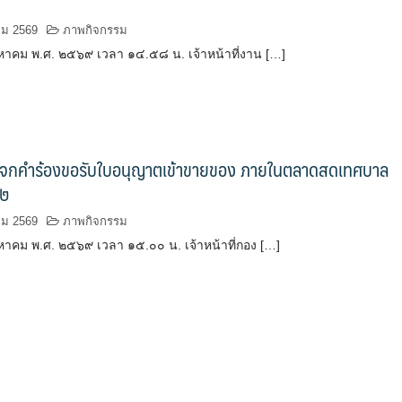
คม 2569
ภาพกิจกรรม
ิงหาคม พ.ศ. ๒๕๖๙ เวลา ๑๔.๕๘ น. เจ้าหน้าที่งาน […]
ี่แจกคำร้องขอรับใบอนุญาตเข้าขายของ ภายในตลาดสดเทศบาล
 ๒
คม 2569
ภาพกิจกรรม
ิงหาคม พ.ศ. ๒๕๖๙ เวลา ๑๕.๐๐ น. เจ้าหน้าที่กอง […]