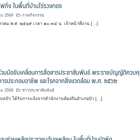
ฟกิ่ง ในพื้นที่บ้านไร่รวงทอง
คม 2569
ภาพกิจกรรม
ิงหาคม พ.ศ. ๒๕๖๙ เวลา ๑๐.๓๔ น. เจ้าหน้าที่งาน […]
วมมือขับเคลื่อนการสื่อสารประชาสัมพันธ์ พระราชบัญญัติควบค
การประกอบอาชีพ และโรคจากสิ่งแวดล้อม พ.ศ. ๒๕๖๒
คม 2569
ข่าวประชาสัมพันธ์
ลปัว ได้รับการแจ้งจากสำนักงานท้องถิ่นอำเภอปัว […]
ามช่วยเหลือประชาชนจับงูเหลือม ในพื้นที่บ้านป่าหัด