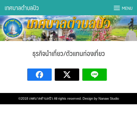
Skip
เทศบาลตำบลปัว
MENU
to
content
DWQA Ask Question
DWQA Questions
ธุรกิจนำเที่ยว/ตัวแทนท่องเที่ยว
กองการศึกษา
กองคลัง
กองช่าง
©2018
เทศบาลตำบลปัว
All rights reserved. Design by
Nanaw Studio
กองยุทธศาสตร์และงบประมาณ
กองสาธารณสุขฯ
การเปิดเผยข้อมูลข่าวสารปี 2566 integrity transparency