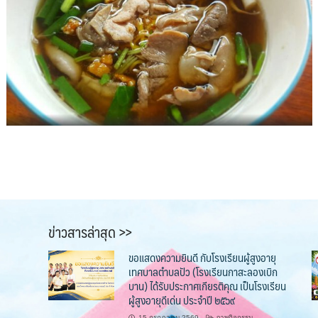
ข่าวสารล่าสุด >>
ขอแสดงความยินดี กับโรงเรียนผู้สูงอายุ
เทศบาลตำบลปัว (โรงเรียนกาสะลองเบิก
บาน) ได้รับประกาศเกียรติคุณ เป็นโรงเรียน
ผู้สูงอายุดีเด่น ประจำปี ๒๕๖๙
15 กรกฎาคม 2569
ภาพกิจกรรม