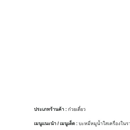
ประเภทร้านค้า
:
ก๋วยเตี๋ยว
เมนูแนะนำ / เมนูเด็ด
:
บะหมี่หมูน้ำใสเครื่องในร