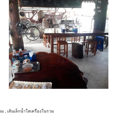
วม , เส้นเล็กน้ำใสเครื่องในรวม