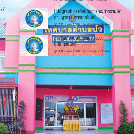
527
Infographics เตือนภัยการกระทำความผิด
อาชญากรรมทางเทคโนโลยี
5 สิงหาคม 2569
ข่าวประชาสัมพันธ์
การจัดเก็บขยะอันตราย และขยะ
อิเล็กทรอนิกส์
4 สิงหาคม 2569
ข่าวประชาสัมพันธ์