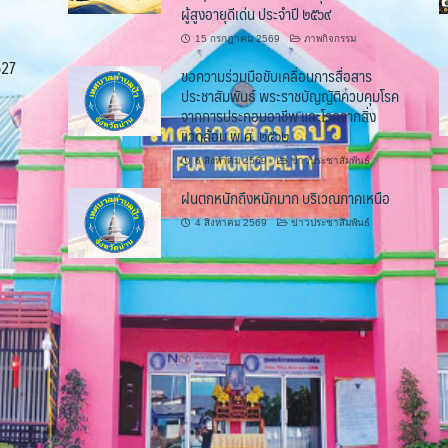
ผู้สูงอายุดีเด่น ประจำปี ๒๕๖๙
15 กรกฎาคม 2569
ภาพกิจกรรม
527
ขอความร่วมมือขับเคลื่อนการสื่อสาร
ประชาสัมพันธ์ พระราชบัญญัติควบคุมโรค
จากการประกอบอาชีพ และโรคจากสิ่ง
แวดล้อม พ.ศ. ๒๕๖๒
6 สิงหาคม 2569
ข่าวประชาสัมพันธ์
ฝนตกหนักถึงหนักมาก บริเวณภาคเหนือ
4 สิงหาคม 2569
ข่าวประชาสัมพันธ์