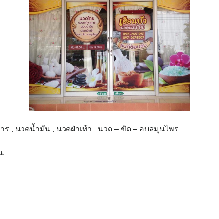
ร , นวดน้ำมัน , นวดฝ่าเท้า , นวด – ขัด – อบสมุนไพร
น.