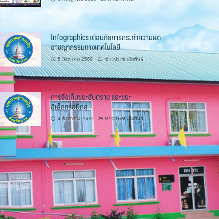
Infographics เตือนภัยการกระทำความผิด
อาชญากรรมทางเทคโนโลยี
5 สิงหาคม 2569
ข่าวประชาสัมพันธ์
การจัดเก็บขยะอันตราย และขยะ
อิเล็กทรอนิกส์
4 สิงหาคม 2569
ข่าวประชาสัมพันธ์