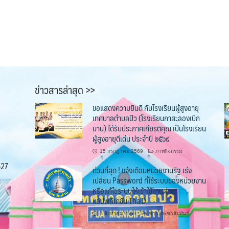
ข่าวสารล่าสุด >>
ขอแสดงความยินดี กับโรงเรียนผู้สูงอายุ
เทศบาลตำบลปัว (โรงเรียนกาสะลองเบิก
บาน) ได้รับประกาศเกียรติคุณ เป็นโรงเรียน
ผู้สูงอายุดีเด่น ประจำปี ๒๕๖๙
15 กรกฎาคม 2569
ภาพกิจกรรม
527
ด่วนที่สุด ! แจ้งเตือนหน่วยงานรัฐ เร่ง
เปลี่ยน Password ที่ใช้ระบบของหน่วยงาน
หรือแก้ไขระบบให้เข้าใช้งานผ่าน
แอปพลิเคชัน ThaiD
7 สิงหาคม 2569
ข่าวประชาสัมพันธ์