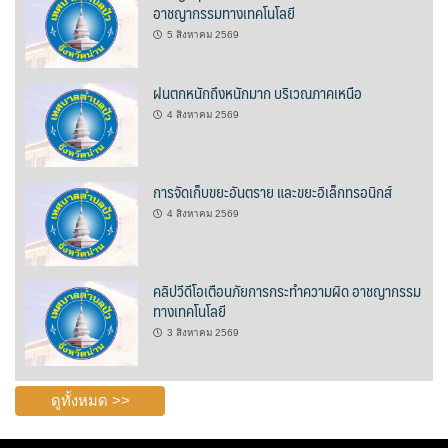
อาชญากรรมทางเทคโนโลยี
บ้านต้นคูณ
5 สิงหาคม 2569
บ้านนาโฮมสเตย์
ฝนตกหนักถึงหนักมาก บริเวณภาคเหนือ
4 สิงหาคม 2569
บ้านปัว ปลายนา
บ้านพักชมดอย
การจัดเก็บขยะอันตราย และขยะอิเล็กทรอนิกส์
บ้านยลญภา
4 สิงหาคม 2569
บ้านริมทุ่งรีสอร์ท
คลิปวีดีโอเตือนภัยการกระทำความผิด อาชญากรรม
บ้านสวนศรีสุขโฮมสเตย์
ทางเทคโนโลยี
3 สิงหาคม 2569
บ้านฮิมนาปัว
บ้านไม้ปลายนา
ดูทั้งหมด >>
ป.ปิ๊กโฮมสเตย์