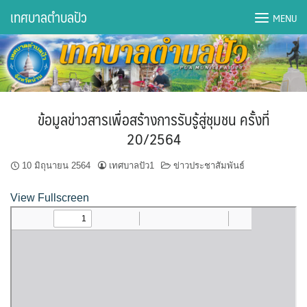
Skip
เทศบาลตำบลปัว
MENU
to
content
DWQA Ask Question
DWQA Questions
ข้อมูลข่าวสารเพื่อสร้างการรับรู้สู่ชุมชน ครั้งที่
กองการศึกษา
20/2564
กองคลัง
10 มิถุนายน 2564
เทศบาลปัว1
ข่าวประชาสัมพันธ์
กองช่าง
View Fullscreen
กองยุทธศาสตร์และงบประมาณ
กองสาธารณสุขฯ
การเปิดเผยข้อมูลข่าวสารปี 2566 integrity transparency