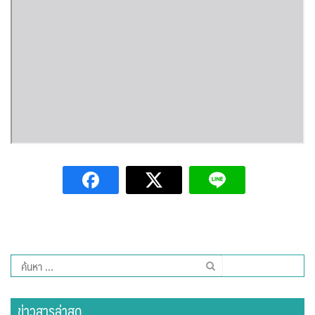
Amante Baristro Hotel & Cafe’ @Pua
C View Home
Deply
Go Hight ‘O Village
HOMU Villa
Montha Residence
Shanti – Retreat
กรีนฮิลล์รีสอร์ท
ค้นหา
ก๋างโต้งคอฟฟี่รีสอร์ท
สำหรับ:
ชมพูภูคารีสอร์ท
ข่าวสารล่าสุด