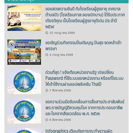
ต้นแหลงโฮมสเตย์
ขอแสดงความยินดี กับโรงเรียนผู้สูงอายุ เทศบาล
ตำบลปัว (โรงเรียนกาสะลองเบิกบาน) ได้รับประกาศ
ตูบฮิมโต้งโฮมสเตย์
เกียรติคุณ เป็นโรงเรียนผู้สูงอายุดีเด่น ประจำปี
๒๕๖๙
นครน่านอพาร์ทเม้น
15 กรกฎาคม 2569
ขอเชิญร่วมกิจกรรมปั่นเติมบุญ ปันสุข งดเหล้าเข้า
นะลาวิวรีสอร์ท
พรรษา
4 กรกฎาคม 2569
นาต้นบัวโฮมสเตย์
ด่วนที่สุด ! แจ้งเตือนหน่วยงานรัฐ เร่งเปลี่ยน
น่านปัว รีสอร์ท
Password ที่ใช้ระบบของหน่วยงาน หรือแก้ไขระบบ
ให้เข้าใช้งานผ่านแอปพลิเคชัน ThaiD
นาเหล่า เก๊าสลี โฮมสเตย์
7 สิงหาคม 2569
ขอความร่วมมือขับเคลื่อนการสื่อสารประชาสัมพันธ์
นาไผ่ปัววิว
พระราชบัญญัติควบคุมโรค จากการประกอบอาชีพ
และโรคจากสิ่งแวดล้อม พ.ศ. ๒๕๖๒
บวกบัววิวรีสอร์ท
6 สิงหาคม 2569
บ้านกังหัน @ ปัวคอทเทจ
Infographics เตือนภัยการกระทำความผิด