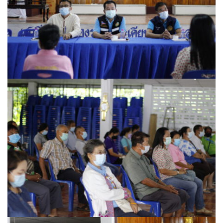
บ้านต้นคูณ
บ้านนาโฮมสเตย์
บ้านปัว ปลายนา
บ้านพักชมดอย
บ้านยลญภา
บ้านริมทุ่งรีสอร์ท
บ้านสวนศรีสุขโฮมสเตย์
บ้านฮิมนาปัว
บ้านไม้ปลายนา
ป.ปิ๊กโฮมสเตย์