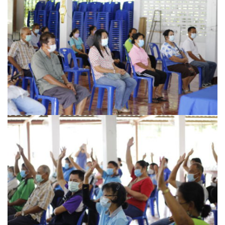
ฮักปัวโฮเทล
เพลินใจ โฮมสเตย์
เฮือนกว่าง
เฮือนสล่า โฮมสเตย์
โกโก้วัลเล่ย์รีสอร์ท
โบทานิกการ์เดนน่าน เกสเฮาส์
โรงแรมลีลาวดี
โรงแรมแสงอรุณ
โรงแรมโกลเด้น