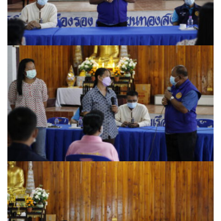
ต้นแหลงโฮมสเตย์
ตูบฮิมโต้งโฮมสเตย์
นครน่านอพาร์ทเม้น
นะลาวิวรีสอร์ท
นาต้นบัวโฮมสเตย์
น่านปัว รีสอร์ท
นาเหล่า เก๊าสลี โฮมสเตย์
นาไผ่ปัววิว
บวกบัววิวรีสอร์ท
บ้านกังหัน @ ปัวคอทเทจ