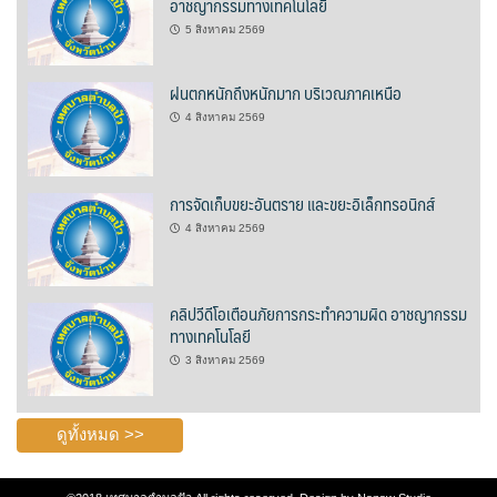
อาชญากรรมทางเทคโนโลยี
หน่วยตรวจสอบภายใน
5 สิงหาคม 2569
ปภัสสรา
ฝนตกหนักถึงหนักมาก บริเวณภาคเหนือ
ผู้บริหารเทศบาล
4 สิงหาคม 2569
มังกี้ชา สาขาปัว
การจัดเก็บขยะอันตราย และขยะอิเล็กทรอนิกส์
ร้องเรียนทุจริต
4 สิงหาคม 2569
ร้านของฝากที่ระลึก
คลิปวีดีโอเตือนภัยการกระทำความผิด อาชญากรรม
ของฝากฮักปัว
ทางเทคโนโลยี
3 สิงหาคม 2569
บริษัท ดอยซิลเวอร์ แฟคตอรี่ จำกัด
บ้านสมุนไพรไอริณจินดา
ดูทั้งหมด >>
ร้านของฝากเมิงโป