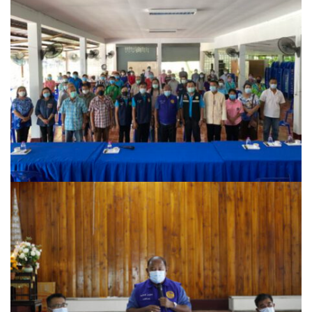
Amante Baristro Hotel & Cafe’ @Pua
C View Home
Deply
Go Hight ‘O Village
HOMU Villa
Montha Residence
Shanti – Retreat
กรีนฮิลล์รีสอร์ท
ก๋างโต้งคอฟฟี่รีสอร์ท
ชมพูภูคารีสอร์ท