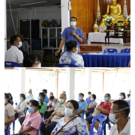
ปรางค์ทองแมนชั่น
ปวินท์ศิลป์แกลอรี่แอนด์รีสอร์ท
ปัว พาโนราม่า รีสอร์ท
ปัวตรึงใจ๋ รีสอร์ท
ปัวนาน่านแคมป์ปิ้ง
ปัวพัตรา โฮเทล
ปัวพาราไดซ์เพลส
ปัวสบายรีสอร์ท
ปัวเดอวิว บูติค รีสอร์ท