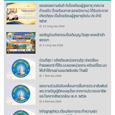
ขอแสดงความยินดี กับโรงเรียนผู้สูงอายุ เทศบาล
นโยบายความเป็นส่วนตัว
ตำบลปัว (โรงเรียนกาสะลองเบิกบาน) ได้รับประกาศ
เกียรติคุณ เป็นโรงเรียนผู้สูงอายุดีเด่น ประจำปี
๒๕๖๙
บริการออนไลน์ ESERVICE
15 กรกฎาคม 2569
บุคลากร
ขอเชิญร่วมกิจกรรมปั่นเติมบุญ ปันสุข งดเหล้าเข้า
พรรษา
กองการศึกษา
4 กรกฎาคม 2569
กองคลัง
ด่วนที่สุด ! แจ้งเตือนหน่วยงานรัฐ เร่งเปลี่ยน
Password ที่ใช้ระบบของหน่วยงาน หรือแก้ไขระบบ
กองช่าง
ให้เข้าใช้งานผ่านแอปพลิเคชัน ThaiD
7 สิงหาคม 2569
กองยุทธศาสตร์และงบประมาณ
ขอความร่วมมือขับเคลื่อนการสื่อสารประชาสัมพันธ์
พระราชบัญญัติควบคุมโรค จากการประกอบอาชีพ
กองสาธารณสุขและสิ่งแวดล้อม
และโรคจากสิ่งแวดล้อม พ.ศ. ๒๕๖๒
6 สิงหาคม 2569
สำนักปลัดเทศบาล
Infographics เตือนภัยการกระทำความผิด