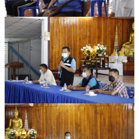
ปัวแฮปปี้รีสอร์ท
ปางชมภูโฮมสเตย์
ปาริชาติเพลส
ภิรมณเพลส
ภูรีสอร์ท
มองดูปัวคอทเทจ
ริมดอยรีสอร์ท
ริมน้ำปัวแคมป์ปิ้ง
ฤทธิ์รดาโฮม
ลองนอนนา