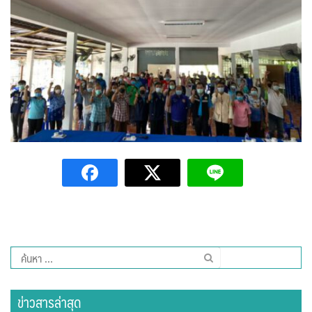
รถโดยสารประจำทาง ปัว – บ่อเกลือ
ลักษณาคาร์เร้นท์
สมบัติทัวร์ (ทุ่งช้าง – กรุงเทพฯ)
สุวัฒนายานยนต์
ธุรกิจสปา/ร้านนวด
ติ๊ก นวดเพื่อสุขภาพ
วรนคร นวดเพื่อสุขภาพ
สรีสราญนาสปา & วิว
ค้นหา
สำหรับ:
เฮือนปัว
ข่าวสารล่าสุด
แวนด้านวดไทยเพื่อสุขภาพ