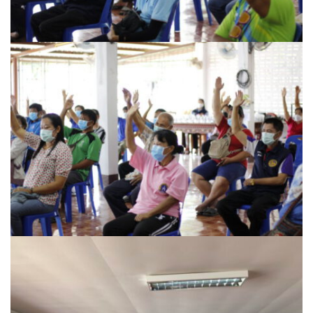
โฮมปอย
ไร่ต้นรักออร์แกนิคฟาร์ม
ไร่ศรีทองโฮมสเตย์
ไร่หลวงเทพโฮมสเตย์
ธุรกิจนำเที่ยว/ตัวแทนท่องเที่ยว
ธุรกิจรถเช่า/รถโดยสารสาธารณะ
กรีนบัสทัวร์
นครน่านทัวร์
ม่วนใจ๋ตี้ขนส่ง
รถโดยสารประจำทาง น่าน – ปัว