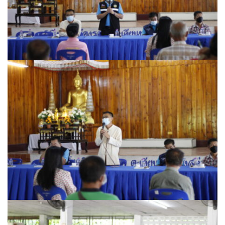
วรนครเพลส
วิดาโฮม
สลีพ&ฟิชชิ่ง
สวัสดีปัวโฮมสเตย์
สุขใจเฮ้าส์
อิงขว้างโฮมสเตย์
อิงดอยปัว
อุ่นไอปัว
อูปแก้วรีสอร์ท
ฮอมฮักแกลเลอรี่