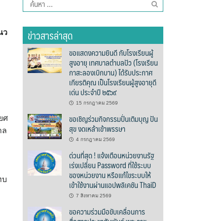
ค้นหา
สำหรับ:
ข่าวสารล่าสุด
นว
ขอแสดงความยินดี กับโรงเรียนผู้
สูงอายุ เทศบาลตำบลปัว (โรงเรียน
กาสะลองเบิกบาน) ได้รับประกาศ
เกียรติคุณ เป็นโรงเรียนผู้สูงอายุดี
เด่น ประจำปี ๒๕๖๙
15 กรกฎาคม 2569
ขอเชิญร่วมกิจกรรมปั่นเติมบุญ ปัน
ยศ
สุข งดเหล้าเข้าพรรษา
าล
4 กรกฎาคม 2569
ด่วนที่สุด ! แจ้งเตือนหน่วยงานรัฐ
เร่งเปลี่ยน Password ที่ใช้ระบบ
ของหน่วยงาน หรือแก้ไขระบบให้
ทบ
เข้าใช้งานผ่านแอปพลิเคชัน ThaiD
7 สิงหาคม 2569
ขอความร่วมมือขับเคลื่อนการ