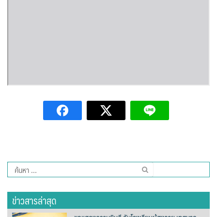
Amante Baristro Hotel & Cafe’ @Pua
C View Home
Deply
Go Hight ‘O Village
HOMU Villa
Montha Residence
Shanti – Retreat
กรีนฮิลล์รีสอร์ท
ค้นหา
สำหรับ:
ก๋างโต้งคอฟฟี่รีสอร์ท
ข่าวสารล่าสุด
ชมพูภูคารีสอร์ท