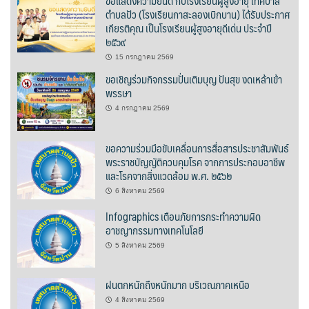
ขอแสดงความยินดี กับโรงเรียนผู้สูงอายุ เทศบาล
ตำบลปัว (โรงเรียนกาสะลองเบิกบาน) ได้รับประกาศ
ต้นแหลงโฮมสเตย์
เกียรติคุณ เป็นโรงเรียนผู้สูงอายุดีเด่น ประจำปี
๒๕๖๙
ตูบฮิมโต้งโฮมสเตย์
15 กรกฎาคม 2569
นครน่านอพาร์ทเม้น
ขอเชิญร่วมกิจกรรมปั่นเติมบุญ ปันสุข งดเหล้าเข้า
พรรษา
นะลาวิวรีสอร์ท
4 กรกฎาคม 2569
นาต้นบัวโฮมสเตย์
ขอความร่วมมือขับเคลื่อนการสื่อสารประชาสัมพันธ์
พระราชบัญญัติควบคุมโรค จากการประกอบอาชีพ
น่านปัว รีสอร์ท
และโรคจากสิ่งแวดล้อม พ.ศ. ๒๕๖๒
6 สิงหาคม 2569
นาเหล่า เก๊าสลี โฮมสเตย์
Infographics เตือนภัยการกระทำความผิด
อาชญากรรมทางเทคโนโลยี
นาไผ่ปัววิว
5 สิงหาคม 2569
บวกบัววิวรีสอร์ท
ฝนตกหนักถึงหนักมาก บริเวณภาคเหนือ
บ้านกังหัน @ ปัวคอทเทจ
4 สิงหาคม 2569