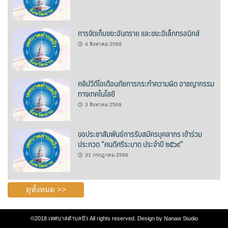
บ้านต้นคูณ
การจัดเก็บขยะอันตราย และขยะอิเล็กทรอนิกส์
บ้านนาโฮมสเตย์
4 สิงหาคม 2569
บ้านปัว ปลายนา
คลิปวีดีโอเตือนภัยการกระทำความผิด อาชญากรรม
บ้านพักชมดอย
ทางเทคโนโลยี
3 สิงหาคม 2569
บ้านยลญภา
ขอประชาสัมพันธ์การรับสมัครบุคลากร เข้าร่วม
บ้านริมทุ่งรีสอร์ท
ประกวด “คนดีศรีระบาด ประจำปี ๒๕๖๙”
บ้านสวนศรีสุขโฮมสเตย์
31 กรกฎาคม 2569
บ้านฮิมนาปัว
ดูทั้งหมด >>
บ้านไม้ปลายนา
©2018
เทศบาลตำบลปัว
All rights reserved. Design by
Nanaw Studio
ป.ปิ๊กโฮมสเตย์