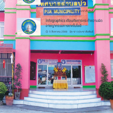
แอปพลิเคชัน ThaiD
7 สิงหาคม 2569
ข่าวประชาสัมพันธ์
Infographics เตือนภัยการกระทำความผิด
อาชญากรรมทางเทคโนโลยี
5 สิงหาคม 2569
ข่าวประชาสัมพันธ์