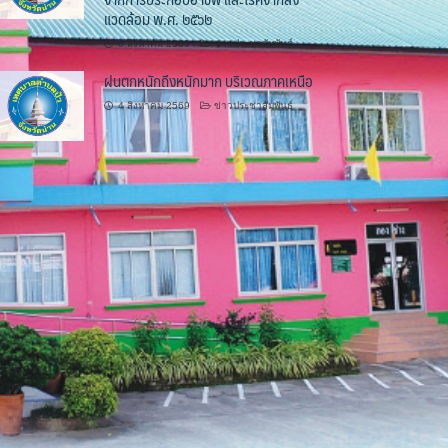
แวดล้อม พ.ศ. ๒๕๖๒
6 สิงหาคม 2569
ข่าวประชาสัมพันธ์
ฝนตกหนักถึงหนักมาก บริเวณภาคเหนือ
4 สิงหาคม 2569
ข่าวประชาสัมพันธ์