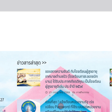
ข่าวสารล่าสุด >>
ขอแสดงความยินดี กับโรงเรียนผู้สูงอายุ
เทศบาลตำบลปัว (โรงเรียนกาสะลองเบิก
บาน) ได้รับประกาศเกียรติคุณ เป็นโรงเรียน
ผู้สูงอายุดีเด่น ประจำปี ๒๕๖๙
15 กรกฎาคม 2569
ภาพกิจกรรม
527
ด่วนที่สุด ! แจ้งเตือนหน่วยงานรัฐ เร่ง
เปลี่ยน Password ที่ใช้ระบบของหน่วยงาน
หรือแก้ไขระบบให้เข้าใช้งานผ่าน