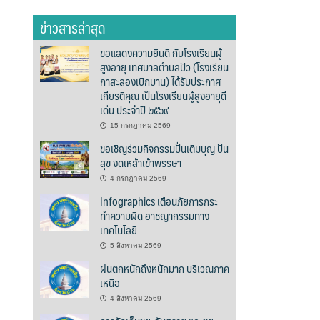
ข่าวสารล่าสุด
ขอแสดงความยินดี กับโรงเรียนผู้
สูงอายุ เทศบาลตำบลปัว (โรงเรียน
กาสะลองเบิกบาน) ได้รับประกาศ
เกียรติคุณ เป็นโรงเรียนผู้สูงอายุดี
เด่น ประจำปี ๒๕๖๙
15 กรกฎาคม 2569
ขอเชิญร่วมกิจกรรมปั่นเติมบุญ ปัน
สุข งดเหล้าเข้าพรรษา
4 กรกฎาคม 2569
Infographics เตือนภัยการกระ
ทำความผิด อาชญากรรมทาง
เทคโนโลยี
5 สิงหาคม 2569
ฝนตกหนักถึงหนักมาก บริเวณภาค
เหนือ
4 สิงหาคม 2569