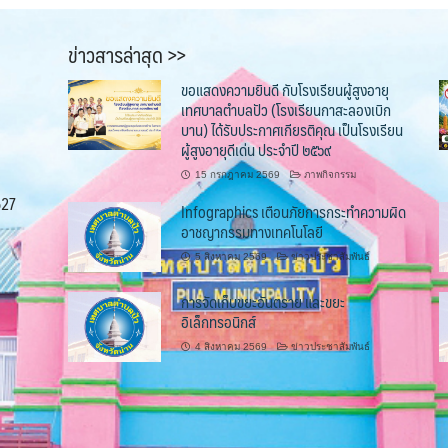
ข่าวสารล่าสุด >>
ขอแสดงความยินดี กับโรงเรียนผู้สูงอายุ
เทศบาลตำบลปัว (โรงเรียนกาสะลองเบิก
บาน) ได้รับประกาศเกียรติคุณ เป็นโรงเรียน
ผู้สูงอายุดีเด่น ประจำปี ๒๕๖๙
15 กรกฎาคม 2569
ภาพกิจกรรม
527
Infographics เตือนภัยการกระทำความผิด
อาชญากรรมทางเทคโนโลยี
5 สิงหาคม 2569
ข่าวประชาสัมพันธ์
การจัดเก็บขยะอันตราย และขยะ
อิเล็กทรอนิกส์
4 สิงหาคม 2569
ข่าวประชาสัมพันธ์