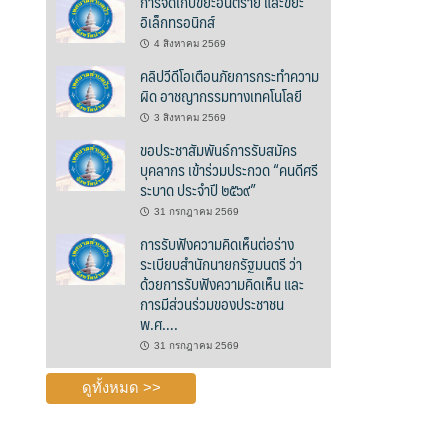
การจัดเก็บขยะอันตราย และขยะ
อิเล็กทรอนิกส์
4 สิงหาคม 2569
คลิปวีดีโอเตือนภัยการกระทำความ
ผิด อาชญากรรมทางเทคโนโลยี
3 สิงหาคม 2569
ขอประชาสัมพันธ์การรับสมัคร
บุคลากร เข้าร่วมประกวด “คนดีศรี
ระบาด ประจำปี ๒๕๖๙”
31 กรกฎาคม 2569
การรับฟังความคิดเห็นต่อร่าง
ระเบียบสำนักนายกรัฐมนตรี ว่า
ด้วยการรับฟังความคิดเห็น และ
การมีส่วนร่วมของประชาชน
พ.ศ….
31 กรกฎาคม 2569
ดูทั้งหมด >>