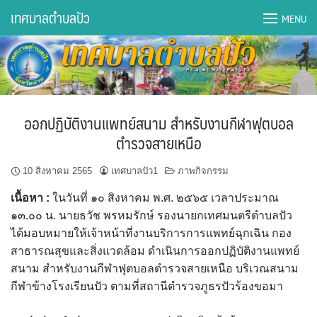
Skip
เทศบาลตำบลปัว
MENU
to
content
DWQA Ask Question
DWQA Questions
ออกปฏิบัติงานแพทย์สนาม สำหรับงานกีฬาฟุตบอล
กองการศึกษา
ตำรวจสายเหนือ
กองคลัง
10 สิงหาคม 2565
เทศบาลปัว1
ภาพกิจกรรม
เนื้อหา :
ในวันที่ ๑๐ สิงหาคม พ.ศ. ๒๕๖๕ เวลาประมาณ
กองช่าง
๑๓.๐๐ น. นายธวัช พรหมรักษ์ รองนายกเทศมนตรีตำบลปัว
ได้มอบหมายให้เจ้าหน้าที่งานบริการการแพทย์ฉุกเฉิน กอง
กองยุทธศาสตร์และงบประมาณ
สาธารณสุขและสิ่งแวดล้อม ดำเนินการออกปฏิบัติงานแพทย์
สนาม สำหรับงานกีฬาฟุตบอลตำรวจสายเหนือ บริเวณสนาม
กองสาธารณสุขฯ
กีฬาข้างโรงเรียนปัว ตามที่สถานีตำรวจภูธรปัวร้องขอมา
การเปิดเผยข้อมูลข่าวสารปี 2566 integrity transparency