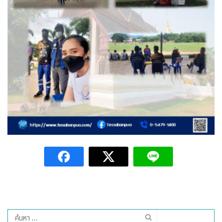
Amante Baristro Hotel & Cafe’ @Pua
C View Home
Deply
Go Hight ‘O Village
HOMU Villa
Montha Residence
Shanti – Retreat
กรีนฮิลล์รีสอร์ท
ก๋างโต้งคอฟฟี่รีสอร์ท
ชมพูภูคารีสอร์ท
ค้นหา