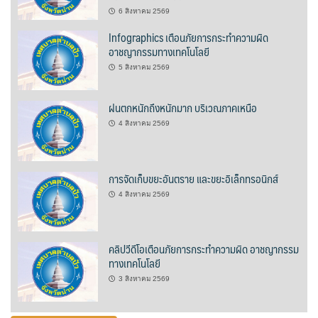
6 สิงหาคม 2569
บ้านต้นคูณ
Infographics เตือนภัยการกระทำความผิด
อาชญากรรมทางเทคโนโลยี
บ้านนาโฮมสเตย์
5 สิงหาคม 2569
บ้านปัว ปลายนา
ฝนตกหนักถึงหนักมาก บริเวณภาคเหนือ
บ้านพักชมดอย
4 สิงหาคม 2569
บ้านยลญภา
การจัดเก็บขยะอันตราย และขยะอิเล็กทรอนิกส์
บ้านริมทุ่งรีสอร์ท
4 สิงหาคม 2569
บ้านสวนศรีสุขโฮมสเตย์
คลิปวีดีโอเตือนภัยการกระทำความผิด อาชญากรรม
บ้านฮิมนาปัว
ทางเทคโนโลยี
3 สิงหาคม 2569
บ้านไม้ปลายนา
ป.ปิ๊กโฮมสเตย์