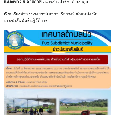
แหล่งข่าว
& ถ่ายภาพ :
นางสาวปาริชาติ หล้าตุ้ย
assessment ITA2023
เรียบเรียงข่าว :
นางสาวนิชาภา เรืองวงษ์ ตำแหน่ง นัก
ข้อกำหนดการใช้งาน
ประชาสัมพันธ์ปฏิบัติการ
ข้อมูลประชากร
ข้อมูลพื้นฐานของศูนย์บริการนักท่องเที่ยว เทศบาลตำบลปัว
ขั้นตอนการขอรับบริการ
งบแสดงฐานะการคลัง
งบแสดงฐานะการเงิน เทศบาลตำบลปัว ประจำปีงบประมาณ 2561
ติดต่อหน่วยงาน
ที่พัก