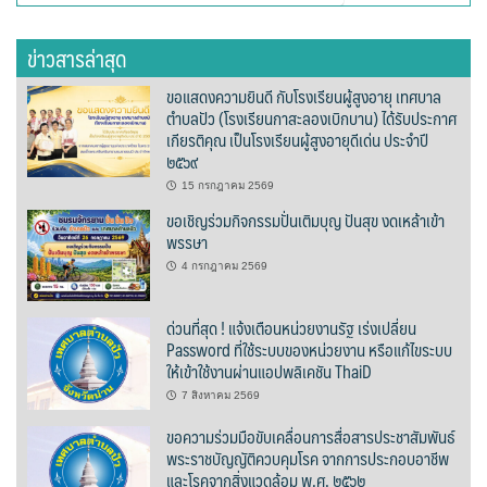
สำหรับ:
ต้นแหลงโฮมสเตย์
ข่าวสารล่าสุด
ตูบฮิมโต้งโฮมสเตย์
ขอแสดงความยินดี กับโรงเรียนผู้สูงอายุ เทศบาล
ตำบลปัว (โรงเรียนกาสะลองเบิกบาน) ได้รับประกาศ
นครน่านอพาร์ทเม้น
เกียรติคุณ เป็นโรงเรียนผู้สูงอายุดีเด่น ประจำปี
๒๕๖๙
นะลาวิวรีสอร์ท
15 กรกฎาคม 2569
ขอเชิญร่วมกิจกรรมปั่นเติมบุญ ปันสุข งดเหล้าเข้า
นาต้นบัวโฮมสเตย์
พรรษา
น่านปัว รีสอร์ท
4 กรกฎาคม 2569
นาเหล่า เก๊าสลี โฮมสเตย์
ด่วนที่สุด ! แจ้งเตือนหน่วยงานรัฐ เร่งเปลี่ยน
Password ที่ใช้ระบบของหน่วยงาน หรือแก้ไขระบบ
ให้เข้าใช้งานผ่านแอปพลิเคชัน ThaiD
นาไผ่ปัววิว
7 สิงหาคม 2569
บวกบัววิวรีสอร์ท
ขอความร่วมมือขับเคลื่อนการสื่อสารประชาสัมพันธ์
พระราชบัญญัติควบคุมโรค จากการประกอบอาชีพ
บ้านกังหัน @ ปัวคอทเทจ
และโรคจากสิ่งแวดล้อม พ.ศ. ๒๕๖๒