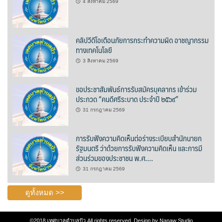
4 สิงหาคม 2569
บ้านต้นคูณ
บ้านนาโฮมสเตย์
คลิปวีดีโอเตือนภัยการกระทำความผิด อาชญากรรม
ทางเทคโนโลยี
บ้านปัว ปลายนา
3 สิงหาคม 2569
บ้านพักชมดอย
ขอประชาสัมพันธ์การรับสมัครบุคลากร เข้าร่วม
ประกวด “คนดีศรีระบาด ประจำปี ๒๕๖๙”
บ้านยลญภา
31 กรกฎาคม 2569
บ้านริมทุ่งรีสอร์ท
การรับฟังความคิดเห็นต่อร่างระเบียบสำนักนายก
รัฐมนตรี ว่าด้วยการรับฟังความคิดเห็น และการมี
บ้านสวนศรีสุขโฮมสเตย์
ส่วนร่วมของประชาชน พ.ศ….
31 กรกฎาคม 2569
บ้านฮิมนาปัว
ดูทั้งหมด >>
บ้านไม้ปลายนา
ป.ปิ๊กโฮมสเตย์
©2018
เทศบาลตำบลปัว
All rights reserved. Design by
Nanaw Studio