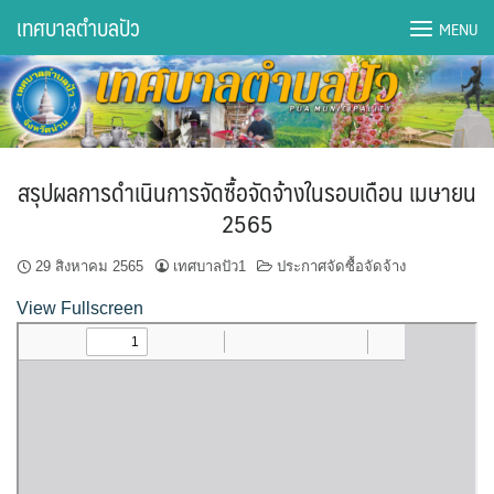
Skip
เทศบาลตำบลปัว
MENU
to
content
DWQA Ask Question
DWQA Questions
สรุปผลการดำเนินการจัดซื้อจัดจ้างในรอบเดือน เมษายน
กองการศึกษา
2565
กองคลัง
29 สิงหาคม 2565
เทศบาลปัว1
ประกาศจัดซื้อจัดจ้าง
View Fullscreen
กองช่าง
กองยุทธศาสตร์และงบประมาณ
กองสาธารณสุขฯ
การเปิดเผยข้อมูลข่าวสารปี 2566 integrity transparency