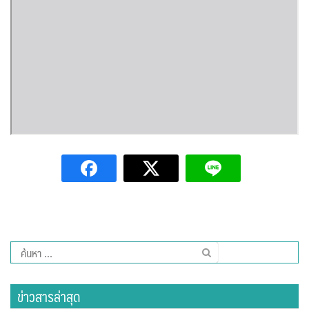
Amante Baristro Hotel & Cafe’ @Pua
C View Home
Deply
Go Hight ‘O Village
HOMU Villa
Montha Residence
Shanti – Retreat
กรีนฮิลล์รีสอร์ท
ค้นหา
ก๋างโต้งคอฟฟี่รีสอร์ท
สำหรับ:
ชมพูภูคารีสอร์ท
ข่าวสารล่าสุด