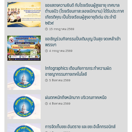
ขอแสดงความยินดี กับโรงเรียนผู้สูงอายุ เทศบาล
ต้นแหลงโฮมสเตย์
ตำบลปัว (โรงเรียนกาสะลองเบิกบาน) ได้รับประกาศ
เกียรติคุณ เป็นโรงเรียนผู้สูงอายุดีเด่น ประจำปี
ตูบฮิมโต้งโฮมสเตย์
๒๕๖๙
15 กรกฎาคม 2569
นครน่านอพาร์ทเม้น
ขอเชิญร่วมกิจกรรมปั่นเติมบุญ ปันสุข งดเหล้าเข้า
พรรษา
นะลาวิวรีสอร์ท
4 กรกฎาคม 2569
นาต้นบัวโฮมสเตย์
Infographics เตือนภัยการกระทำความผิด
อาชญากรรมทางเทคโนโลยี
น่านปัว รีสอร์ท
5 สิงหาคม 2569
นาเหล่า เก๊าสลี โฮมสเตย์
ฝนตกหนักถึงหนักมาก บริเวณภาคเหนือ
นาไผ่ปัววิว
4 สิงหาคม 2569
บวกบัววิวรีสอร์ท
การจัดเก็บขยะอันตราย และขยะอิเล็กทรอนิกส์
บ้านกังหัน @ ปัวคอทเทจ